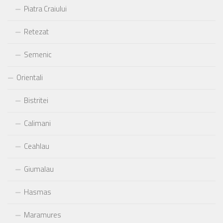
Piatra Craiului
Retezat
Semenic
Orientali
Bistritei
Calimani
Ceahlau
Giumalau
Hasmas
Maramures