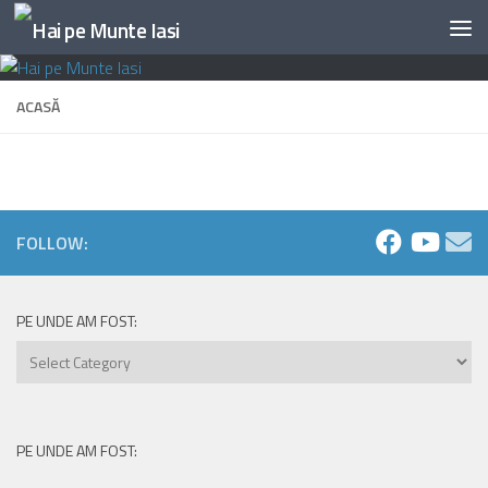
Skip to content
ACASĂ
FOLLOW:
PE UNDE AM FOST:
Pe
unde
am
fost:
PE UNDE AM FOST: