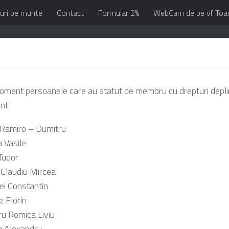
uri pe munte
Contact
Formular 2%
WebCam de pe vf Toa
oment persoanele care au statut de membru cu drepturi depline
nt:
 Ramiro – Dumitru
a Vasile
Tudor
a Claudiu Mircea
i Constantin
e Florin
oru Romica Liviu
a Alexandru