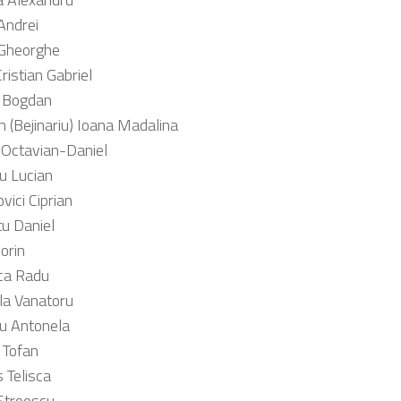
Andrei
 Gheorghe
Cristian Gabriel
i Bogdan
n (Bejinariu) Ioana Madalina
 Octavian-Daniel
u Lucian
vici Ciprian
u Daniel
orin
ca Radu
la Vanatoru
ru Antonela
 Tofan
 Telisca
Stroescu