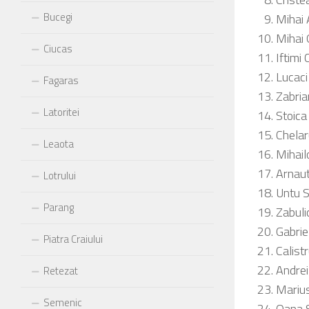
Bucegi
Mihai 
Mihai
Ciucas
Iftimi 
Lucac
Fagaras
Zabria
Latoritei
Stoica
Chelar
Leaota
Mihailo
Arnaut
Lotrului
Untu S
Parang
Zabuli
Gabrie
Piatra Craiului
Calist
Andrei
Retezat
Marius
Semenic
Oana 