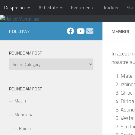
Despre noi
Activitate
Evenimente
Trackuri
Sfat
Skip to content
FOLLOW:
MEMBRI
In acest m
PE UNDE AM FOST:
noastre su
Pe
unde
Matei
am
fost:
Izbind
PE UNDE AM FOST:
Ghioc 
Birlib
Macin
Asande
Meridionali
Vestal
Scriit
Baiului
Criste