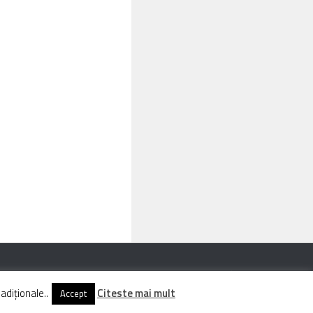
adiționale..
Citeste mai mult
Accept