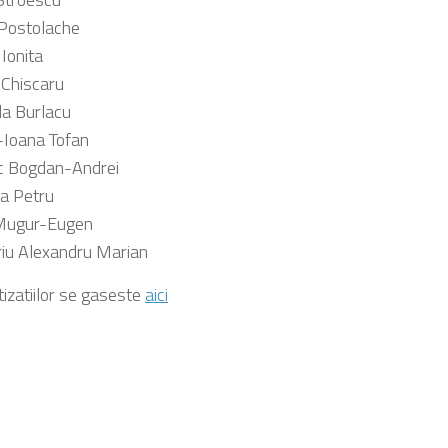
Postolache
 Ionita
 Chiscaru
a Burlacu
-Ioana Tofan
c Bogdan-Andrei
a Petru
 Mugur-Eugen
riu Alexandru Marian
tizatiilor se gaseste
aici