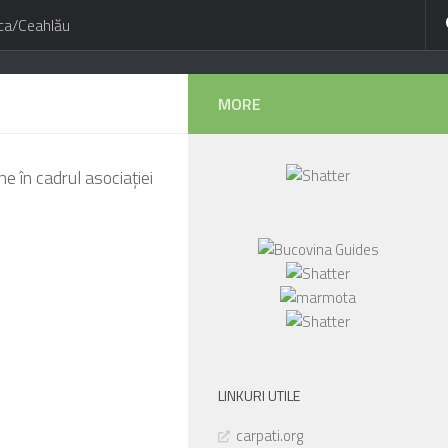
ca/Ceahlău
MORE
 în cadrul asociației
LINKURI UTILE
carpati.org