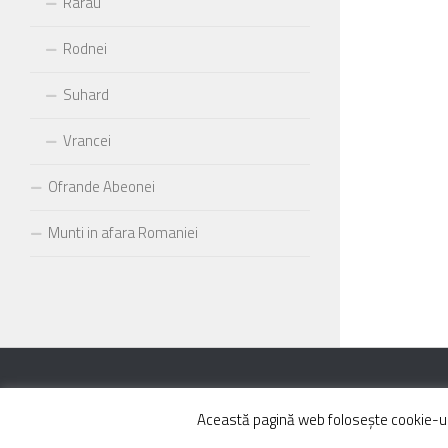
Rarau
Rodnei
Suhard
Vrancei
Ofrande Abeonei
Munti in afara Romaniei
Powered by
- Designed with the
Hueman theme
Această pagină web folosește cookie-uri 