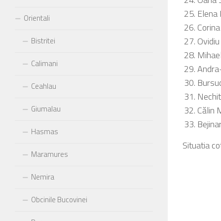
Elena 
Orientali
Corina
Ovidiu
Bistritei
Mihael
Calimani
Andra
Bursu
Ceahlau
Nechit
Giumalau
Călin
Bejina
Hasmas
Situatia co
Maramures
Nemira
Obcinile Bucovinei