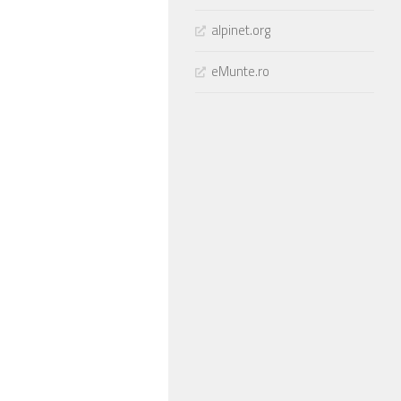
alpinet.org
eMunte.ro