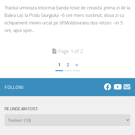
Trackul urmeaza intocmai banda rosie de creasta ,prima zi de la
Balea Lac la Podu Giurgiului -6 ore mers sustinut, doua zi cu
echipament minim urcat pe Vf.Moldoveanu dus-intors –in 5
ore, apoi spre...
Page 1 of 2
1
2
»
FOLLOW:
PE UNDE AM FOST:
Pe
unde
am