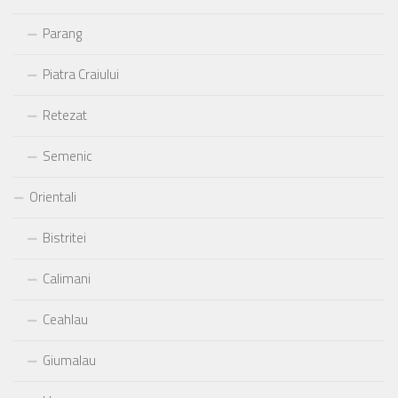
Parang
Piatra Craiului
Retezat
Semenic
Orientali
Bistritei
Calimani
Ceahlau
Giumalau