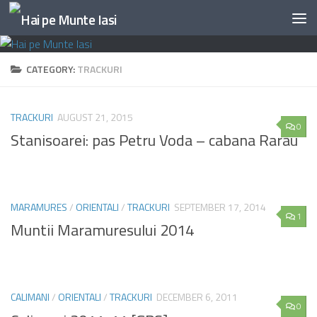
Skip to content
CATEGORY:
TRACKURI
TRACKURI
AUGUST 21, 2015
0
Stanisoarei: pas Petru Voda – cabana Rarau
MARAMURES
/
ORIENTALI
/
TRACKURI
SEPTEMBER 17, 2014
1
Muntii Maramuresului 2014
CALIMANI
/
ORIENTALI
/
TRACKURI
DECEMBER 6, 2011
0