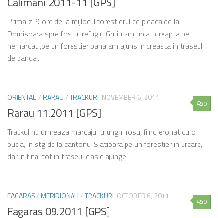
Calimani 2011-11 [GPS]
Prima zi 9 ore de la mijlocul forestierul ce pleaca de la
Dornisoara spre fostul refugiu Gruiu am urcat dreapta pe
nemarcat ,pe un forestier pana am ajuns in creasta in traseul
de banda...
ORIENTALI
/
RARAU
/
TRACKURI
NOVEMBER 6, 2011
0
Rarau 11.2011 [GPS]
Trackul nu urmeaza marcajul triunghi rosu, fiind eronat cu o
bucla, in stg de la cantonul Slatioara pe un forestier in urcare,
dar in final tot in traseul clasic ajunge.
FAGARAS
/
MERIDIONALI
/
TRACKURI
OCTOBER 6, 2011
0
Fagaras 09.2011 [GPS]