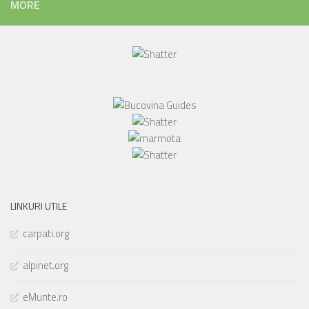
MORE
LINKURI UTILE
carpati.org
alpinet.org
eMunte.ro