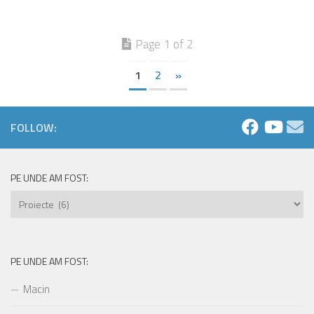
Page 1 of 2
1
2
»
FOLLOW:
PE UNDE AM FOST:
Pe
unde
am
fost:
PE UNDE AM FOST:
Macin