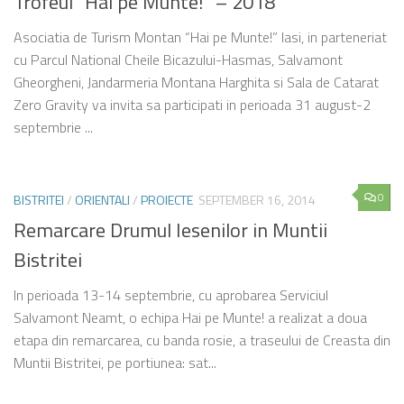
Trofeul “Hai pe Munte!” – 2018
Asociatia de Turism Montan “Hai pe Munte!” Iasi, in parteneriat
cu Parcul National Cheile Bicazului-Hasmas, Salvamont
Gheorgheni, Jandarmeria Montana Harghita si Sala de Catarat
Zero Gravity va invita sa participati in perioada 31 august-2
septembrie ...
0
BISTRITEI
/
ORIENTALI
/
PROIECTE
SEPTEMBER 16, 2014
Remarcare Drumul Iesenilor in Muntii
Bistritei
In perioada 13-14 septembrie, cu aprobarea Serviciul
Salvamont Neamt, o echipa Hai pe Munte! a realizat a doua
etapa din remarcarea, cu banda rosie, a traseului de Creasta din
Muntii Bistritei, pe portiunea: sat...