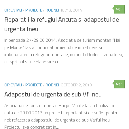
0
ORIENTALI
/
PROIECTE
/
RODNEI
JULY 3, 2014
Reparatii la refugiul Ancuta si adapostul de
urgenta Ineu
In perioada 27-29.06.2014, Asociatia de turism montan “Hai
pe Munte” Ias a continuat proiectul de intretinere si
imbunatatire a refugiilor montane, in muntii Rodnei- zona Ineu,
cu sprijinul si in colaborare cu : –...
1
ORIENTALI
/
PROIECTE
/
RODNEI
OCTOBER 2, 2013
Adapostul de urgenta de sub Vf Ineu
Asociatia de turism montan Hai pe Munte Iasi a finalizat in
data de 29.09.2013 un proiect important si de suflet pentru
noi: refacerea adapostului de urgenta de sub Varful Ineu.
Proiectul s-a concretizat in...