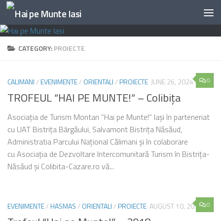
Skip to content
CATEGORY:
PROIECTE
0
CALIMANI
/
EVENIMENTE
/
ORIENTALI
/
PROIECTE
JUNE 26, 2024
TROFEUL “HAI PE MUNTE!“ – Colibiţa
Asociaţia de Turism Montan “Hai pe Munte!” Iaşi în parteneriat
cu UAT Bistriţa Bârgăului, Salvamont Bistriţa Năsăud,
Administratia Parcului Naţional Călimani şi în colaborare
cu Asociația de Dezvoltare Intercomunitară Turism în Bistrița-
Năsăud şi Colibita-Cazare.ro vă...
0
EVENIMENTE
/
HASMAS
/
ORIENTALI
/
PROIECTE
AUGUST 10, 2018