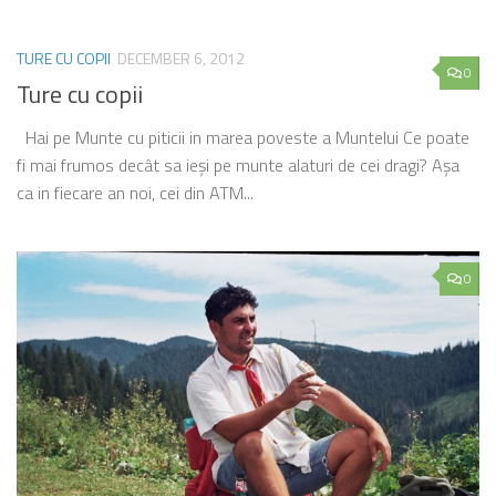
TURE CU COPII
DECEMBER 6, 2012
0
Ture cu copii
Hai pe Munte cu piticii in marea poveste a Muntelui Ce poate
fi mai frumos decât sa ieşi pe munte alaturi de cei dragi? Aşa
ca in fiecare an noi, cei din ATM...
0