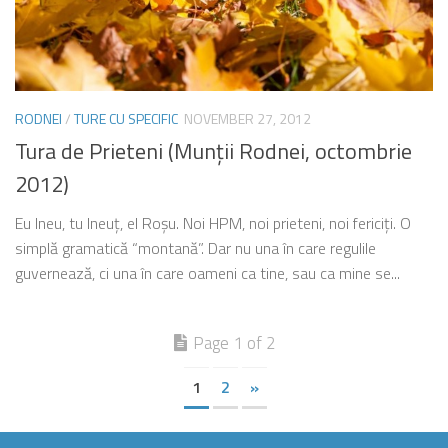
RODNEI
/
TURE CU SPECIFIC
NOVEMBER 27, 2012
Tura de Prieteni (Munţii Rodnei, octombrie
2012)
Eu Ineu, tu Ineuţ, el Roşu. Noi HPM, noi prieteni, noi fericiţi. O
simplă gramatică “montană”. Dar nu una în care regulile
guvernează, ci una în care oameni ca tine, sau ca mine se...
Page 1 of 2
1
2
»