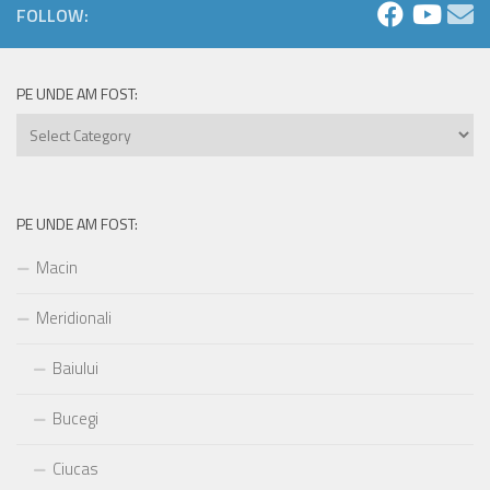
FOLLOW:
PE UNDE AM FOST:
Pe
unde
am
fost:
PE UNDE AM FOST:
Macin
Meridionali
Baiului
Bucegi
Ciucas