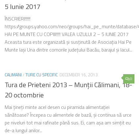
5 Iunie 2017
ÎNSCRIERI!!!!!!
https://groups.yahoo.com/neo/groups/hai_pe_munte/database/
HAI PE MUNTE CU COPIII!!!!! VALEA UZULUI 2 – 5 IUNIE 2017
Aceasta tura este organizată și susținută de Asociația Hai Pe
Munte Iași Una dintre comorile județului Bacău, barajul și lacul...
CALIMANI
/
TURE CU SPECIFIC
DECEMBER 16, 2013
0
Tura de Prieteni 2013 – Munţii Călimani, 18-
20 octombrie
Mai ţineţi minte acel desen cu piramida alimentaţiei
sănătoase? Începea cu alimentele de bază, şi continua să urce
pe niveluri tot mai rafinate până sus. Ei, cam aşa am simţit eu
de-a lungul anilor...