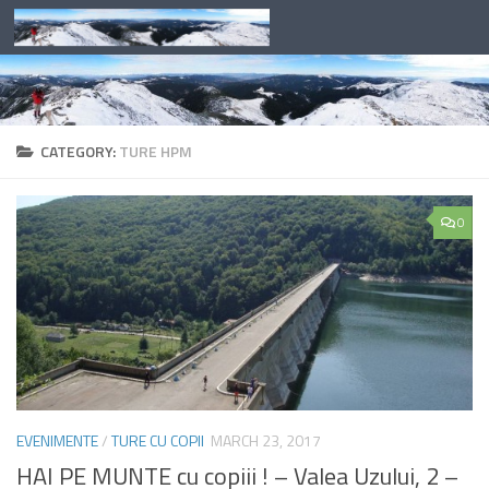
Skip to content
CATEGORY:
TURE HPM
0
EVENIMENTE
/
TURE CU COPII
MARCH 23, 2017
HAI PE MUNTE cu copiii ! – Valea Uzului, 2 –