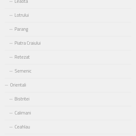
Leaota
Lotrului
Parang
Piatra Craiului
Retezat
Semenic
Orientali
Bistritei
Calimani
Ceahlau