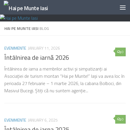
Skip to content
HAI PE MUNTE IASI
BLOG
EVENIMENTE
JANUARY 11, 2026
0
Întâlnirea de iarnă 2026
Întâlnirea de iarna a membrilor activi și simpatizanți ai
Asociației de turism montan “Hai pe Munte!” Iași va avea loc în
perioada 27 februarie – 1 martie 2026, la cabana Bolboci, din
Masivul Bucegi. Știți că nu suntem agenție...
0
EVENIMENTE
JANUARY 6, 2025
Întâlnirea de iarna 2025