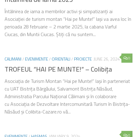
Întâlnirea de iarna a membrilor activi și simpatizanți ai
Asociației de turism montan “Hai pe Munte!” Iași va avea loc în
perioada 28 februarie – 2 martie 2025, la cabana Varful
Ciucas, din Muntii Ciucas. Știți că nu suntem...
0
CALIMANI
/
EVENIMENTE
/
ORIENTALI
/
PROIECTE
JUNE 26, 2024
TROFEUL “HAI PE MUNTE!“ – Colibiţa
Asociaţia de Turism Montan “Hai pe Munte!” Iaşi în parteneriat
cu UAT Bistriţa Bârgăului, Salvamont Bistriţa Năsăud,
Administratia Parcului Naţional Călimani şi în colaborare
cu Asociația de Dezvoltare Intercomunitară Turism în Bistrița-
Năsăud şi Colibita-Cazare.ro vă...
0
EVENIMENTE
/
HASMAS
JANUARY 9, 2024