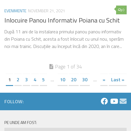
0
EVENIMENTE
NOVEMBER 21, 2021
Inlocuire Panou Informativ Poiana cu Schit
După 11 ani de la instalarea primului panou panou informativ
din Poiana cu Schit, acesta a fost înlocuit cu unul nou, sperăm
noi mai trainic. Discuțiile au început încă din 2020, an în care...
Page 1 of 34
1
2
3
4
5
...
10
20
30
...
»
Last »
FOLLOW:
PE UNDE AM FOST:
Pe