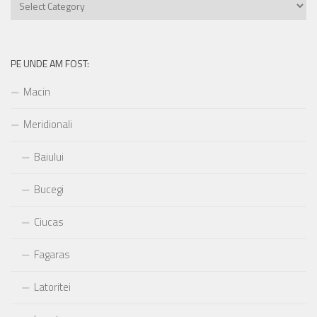
unde
am
fost:
PE UNDE AM FOST:
Macin
Meridionali
Baiului
Bucegi
Ciucas
Fagaras
Latoritei