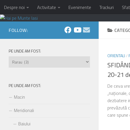
Despre noi
Activitate
Evenimente
Trackuri
Sfat
Skip to content
FOLLOW:
CATEG
PE UNDE AM FOST:
ORIENTALI
/
Pe
SFIDÂND
unde
20-21 d
am
fost:
PE UNDE AM FOST:
De ceva vre
„naționale, 
Macin
dezbatere i
prevăzută c
Meridionali
care spune c
Baiului