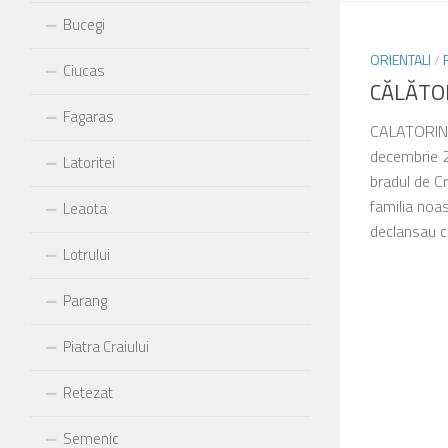
Bucegi
ORIENTALI
/
Ciucas
CĂLĂTO
Fagaras
CALATORIND
decembrie
Latoritei
bradul de C
familia noas
Leaota
declansau c
Lotrului
Parang
Piatra Craiului
Retezat
Semenic