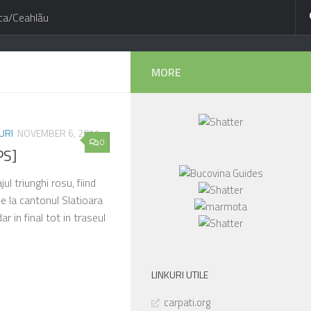
ca/Ceahlău
MORE
URI
NOVEMBER 6, 2011
0
PS]
l triunghi rosu, fiind
de la cantonul Slatioara
ar in final tot in traseul
LINKURI UTILE
carpati.org