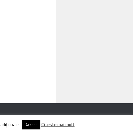
adiționale..
Citeste mai mult
Accept