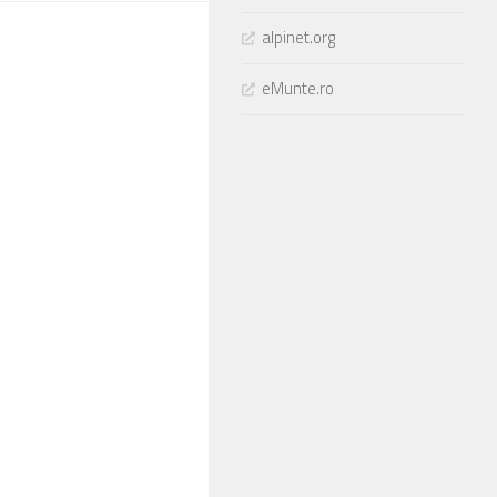
alpinet.org
eMunte.ro