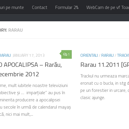
uri pe munte
Contact
Formular 2%
WebCam de pe vf Toa
ORY:
RARAU
1
RARAU
JANUARY 17, 2013
ORIENTALI
/
RARAU
/
TRACK
 APOCALIPSA – Rarău,
Rarau 11.2011 [G
ecembrie 2012
Trackul nu urmeaza marcaju
eronat cu o bucla, in stg 
me, mult iubitele noastre televiziuni
pe un forestier in urcare, d
obiective și … imparțiale“ au pus în
clasic ajunge.
minenta producere a apocalipsei
u secole în urmă de calendarul mayaș
ă, nici mai mult,...