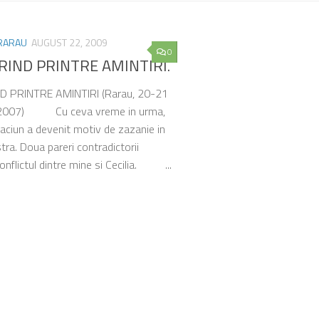
RARAU
AUGUST 22, 2009
0
RIND PRINTRE AMINTIRI.
 PRINTRE AMINTIRI (Rarau, 20-21
 2007) Cu ceva vreme in urma,
raciun a devenit motiv de zazanie in
tra. Doua pareri contradictorii
onflictul dintre mine si Cecilia. ...