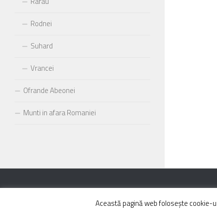
Rarau
Rodnei
Suhard
Vrancei
Ofrande Abeonei
Munti in afara Romaniei
Powered by
- Designed with the
Hueman theme
Această pagină web folosește cookie-uri 