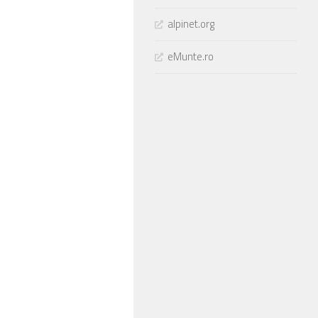
alpinet.org
eMunte.ro