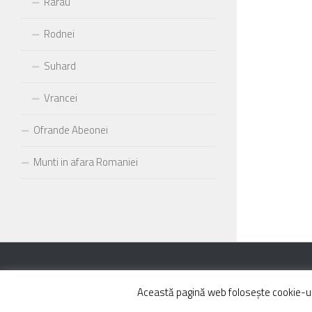
Rarau
Rodnei
Suhard
Vrancei
Ofrande Abeonei
Munti in afara Romaniei
Powered by
- Designed with the
Hueman theme
Această pagină web folosește cookie-uri 