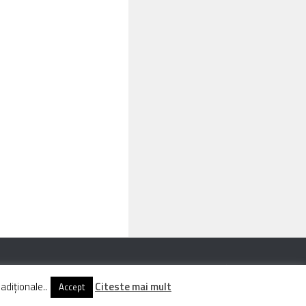
adiționale..
Citeste mai mult
Accept