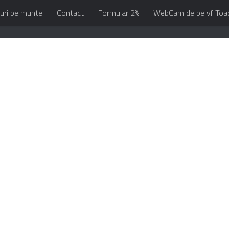
uri pe munte
Contact
Formular 2%
WebCam de pe vf Toa