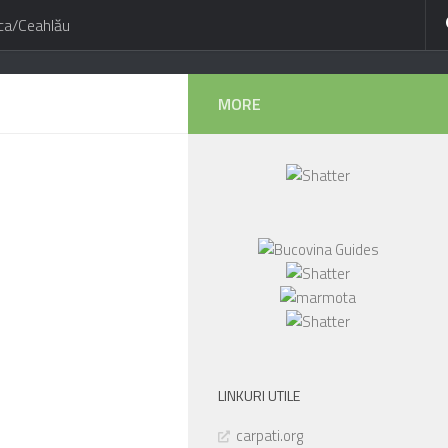
ca/Ceahlău
MORE
LINKURI UTILE
carpati.org