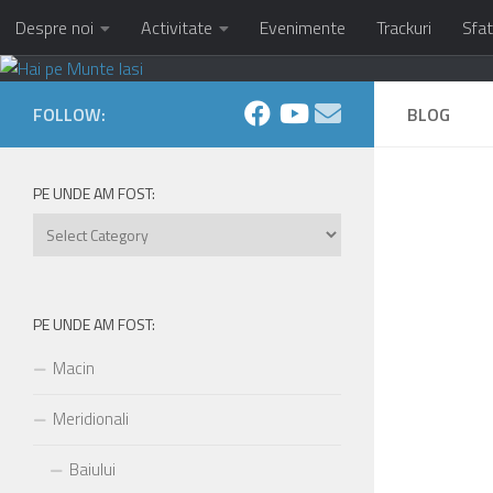
Despre noi
Activitate
Evenimente
Trackuri
Sfat
Skip to content
FOLLOW:
BLOG
PE UNDE AM FOST:
Pe
unde
am
fost:
PE UNDE AM FOST:
Macin
Meridionali
Baiului