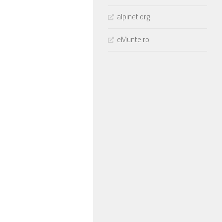
alpinet.org
eMunte.ro