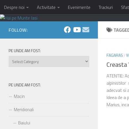
Despre noi
Activitate
Evenimente
Trackuri
Sfat
Skip to content
FOLLOW:
TAGGE
PE UNDE AM FOST:
FAGARAS
/
M
Pe
Creasta
unde
am
ATENTIE: Ac
fost:
alpinistilor
PE UNDE AM FOST:
adecvat si a 
Macin
Ideea de a 
Marius, inca
Meridionali
Baiului