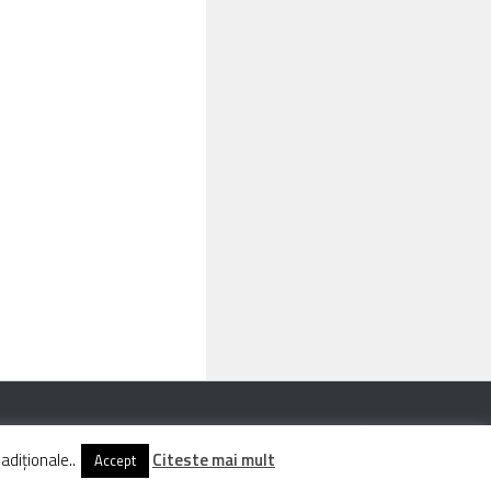
adiționale..
Citeste mai mult
Accept