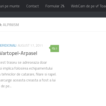
uri pe munte
Contact
Formular 2%
WebCam de pe vf Toa
D:
ALPINISM
ERIDIONALI
AUGUST 17, 2011
3
 Vartopel-Arpasel
est traseu se adreseaza doar
 si implica folosirea echipamentului
tehnicilor de catarare, filare si rapel.
parcurge aceasta creasta a fost a lui
 de pe...