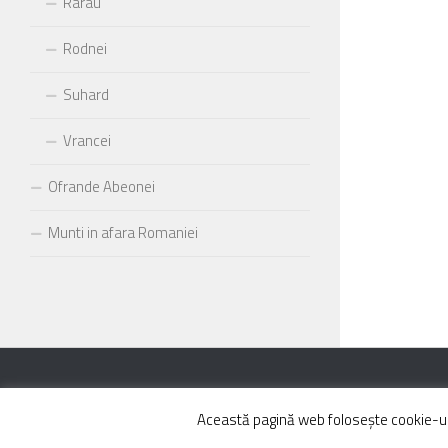
Rarau
Rodnei
Suhard
Vrancei
Ofrande Abeonei
Munti in afara Romaniei
Powered by
- Designed with the
Hueman theme
Această pagină web folosește cookie-uri 