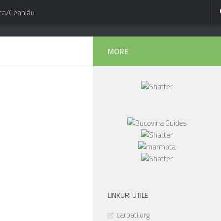
ca/Ceahlău
MORE
LINKURI UTILE
carpati.org