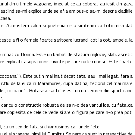
 unul din ultimele vagoane, imediat ce au coborat au iesit din gara
stiind sa-mi explice unde se afla am pus-o sa-mi descrie cladirile
acasa.
ate. Atmosfera calda si prietenia ce o simteam cu totii mi-a dat
ste a fi o femeie foarte saritoare lucrand cot la cot, ambele, la
i cumnat cu Dorina. Este un barbat de statura mijlocie, slab, ascetic
re explicatii asupra unor cuvinte pe care nu le cunosc. Este foarte
„cocoana” ). Este putin mai inalt decat tatal sau , mai legat, fara a
. Aflu de la ei ca in Maramures, dupa datina, feciorul cel mai mare
tele „cocoane” . Hotarasc sa folosesc un un termen din sport cand
r.
a dar cu o constructie robusta de sa n-o dea vantul jos, cu fata„ca
 ; pare coplesita de cele ce vede si are o figura pe care n-o prea poti
l, cu un ten de fata si chiar rusinos ca…unele fete.
u ei si stapana inimii lui Dumitru. Se pare ca sunt in perspectiva de