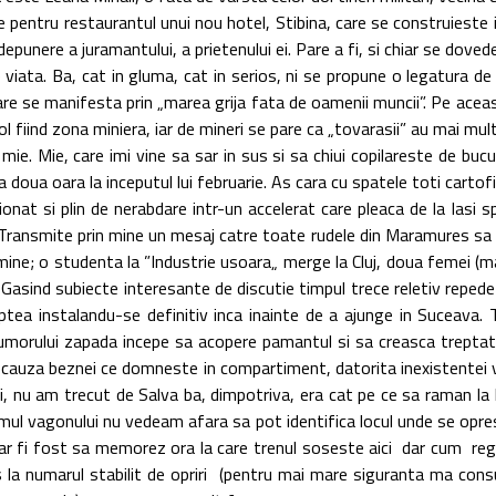
 pentru restaurantul unui nou hotel, Stibina, care se construieste in
e depunere a juramantului, a prietenului ei. Pare a fi, si chiar se dov
viata. Ba, cat in gluma, cat in serios, ni se propune o legatura de r
re se manifesta prin „marea grija fata de oamenii muncii”. Pe aceasta
l fiind zona miniera, iar de mineri se pare ca „tovarasii” au mai mult
e mie. Mie, care imi vine sa sar in sus si sa chiui copilareste de buc
 doua oara la inceputul lui februarie. As cara cu spatele toti cartof
ionat si plin de nerabdare intr-un accelerat care pleaca de la Iasi s
sa. Transmite prin mine un mesaj catre toate rudele din Maramures sa
ine; o studenta la ”Industrie usoara„ merge la Cluj, doua femei (m
Gasind subiecte interesante de discutie timpul trece reletiv repede d
aptea instalandu-se definitiv inca inainte de a ajunge in Suceava.
Humorului zapada incepe sa acopere pamantul si sa creasca treptat
n cauza beznei ce domneste in compartiment, datorita inexistentei v
ntei, nu am trecut de Salva ba, dimpotriva, era cat pe ce sa raman 
ul vagonului nu vedeam afara sa pot identifica locul unde se opres
r fi fost sa memorez ora la care trenul soseste aici dar cum regular
s la numarul stabilit de opriri (pentru mai mare siguranta ma con