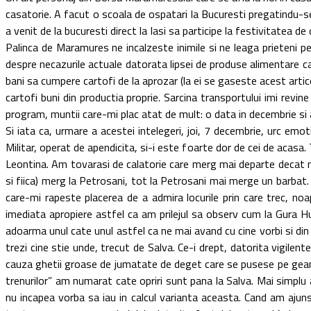
casatorie. A facut o scoala de ospatari la Bucuresti pregatindu-se
a venit de la bucuresti direct la Iasi sa participe la festivitatea d
Palinca de Maramures ne incalzeste inimile si ne leaga prieteni pe 
despre necazurile actuale datorata lipsei de produse alimentare ca
bani sa cumpere cartofi de la aprozar (la ei se gaseste acest artico
cartofi buni din productia proprie. Sarcina transportului imi revin
program, muntii care-mi plac atat de mult: o data in decembrie si a
Si iata ca, urmare a acestei intelegeri, joi, 7 decembrie, urc emot
Militar, operat de apendicita, si-i este foarte dor de cei de aca
Leontina. Am tovarasi de calatorie care merg mai departe decat m
si fiica) merg la Petrosani, tot la Petrosani mai merge un barbat. 
care-mi rapeste placerea de a admira locurile prin care trec, no
imediata apropiere astfel ca am prilejul sa observ cum la Gura 
adoarma unul cate unul astfel ca ne mai avand cu cine vorbi si di
trezi cine stie unde, trecut de Salva. Ce-i drept, datorita vigile
cauza ghetii groase de jumatate de deget care se pusese pe geam
trenurilor” am numarat cate opriri sunt pana la Salva. Mai simplu a
nu incapea vorba sa iau in calcul varianta aceasta. Cand am ajun