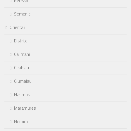
Retezat
Semenic
Orientali
Bistritei
Calimani
Ceahlau
Giumalau
Hasmas
Maramures
Nemira