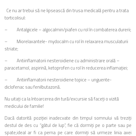
Ce nu ar trebui să ne lipsească din trusa medicală pentru a trata
torticolisul:
– Antalgicele – algocalmin/piafen cu rol în combaterea durerii;
– Miorelaxantele- mydocalm cu rol în relaxarea musculaturii
striate;
– Antiinflamatorii nesteroidiene cu administrare orală –
paracetamol, aspirină, ketoprofen cu rol în reducerea inflamaţiei;
– Antiinflamatorii nesteroidiene topice – unguente-
diclofenac sau fenilbutazonă.
Nu uitaţi ca la întoarcerea din tură/excursie să faceţi o vizită
medicului de familie!
Dacă datorită poziţiei inadecvate din timpul somnului vă treziţi
destul de des cu “gâtul de lup”, fie că dormiţi pe o parte sau pe
spate,ideal ar fi ca perna pe care dormiţi să urmeze linia axei