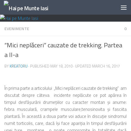
Skip to content
EVENIMENTE
0
“Mici neplăceri” cauzate de trekking. Partea
a II-a
BY
KREATORU
· PUBLISHED
MAY 18, 2010
· UPDATED
MARCH 16, 2017
În prima parte a articolului „Mici neplăceri cauzate de trekking” am
discutat despre câteva incidente neplăcute ce pot apărea în
timpul desfăşurării drumeţiilor cu caracter montan şi anume:
febra musculară, crampele musculare,tenosinovita şi fasciita
plantară. În această a doua parte voi aduce în discuţie sindromul
numit torticolis, care, dacă îşi face apariţia în timpul desfăşurării
unei ture montane o poate compromite în totalitate dacă