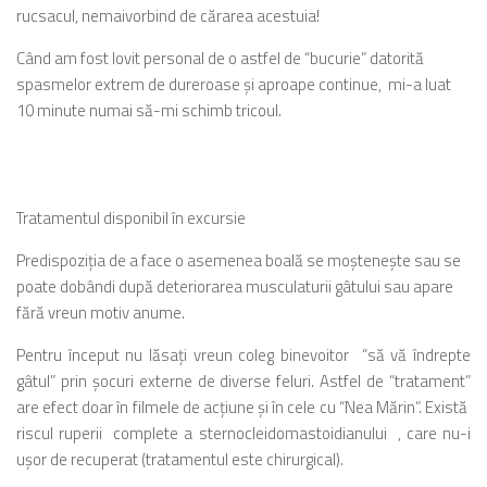
rucsacul, nemaivorbind de cărarea acestuia!
Când am fost lovit personal de o astfel de “bucurie” datorită
spasmelor extrem de dureroase şi aproape continue, mi-a luat
10 minute numai să-mi schimb tricoul.
Tratamentul disponibil în excursie
Predispoziţia de a face o asemenea boală se moşteneşte sau se
poate dobândi după deteriorarea musculaturii gâtului sau apare
fără vreun motiv anume.
Pentru început nu lăsaţi vreun coleg binevoitor “să vă îndrepte
gâtul” prin şocuri externe de diverse feluri. Astfel de “tratament”
are efect doar în filmele de acţiune şi în cele cu “Nea Mărin”. Există
riscul ruperii complete a sternocleidomastoidianului , care nu-i
uşor de recuperat (tratamentul este chirurgical).