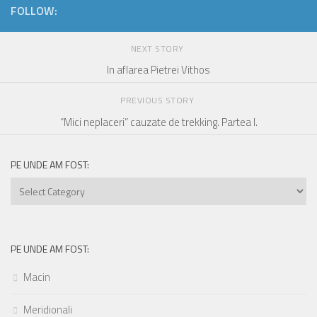
FOLLOW:
NEXT STORY
In aflarea Pietrei Vithos
PREVIOUS STORY
“Mici neplaceri” cauzate de trekking. Partea I.
PE UNDE AM FOST:
Pe
unde
am
fost:
PE UNDE AM FOST:
Macin
Meridionali