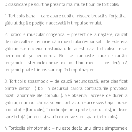
O clasificare pe scurt ne prezintă mai multe tipuri de torticolis:
1. Torticolis banal – care apare după o mişcare bruscă si forţată a
gâtului, după o poziţie inadecvată în timpul somnului.
2. Torticolis muscular congenital – prezent de la naştere, cauzat
de o dezvoltare insuficientă a muşchiului responsabil de extensia
gâtului: sternocleidomastoidian. În acest caz, torticolisul este
permanent şi nedureros. Nu se cunoaşte cauza scurtării
muşchiului sternocleidomastoidian. Unii medici consideră că
muşchiul poate fi întins sau rupt în timpul naşterii.
3. Torticolis spasmodic – de cauză necunoscută, este clasificat
printre distonii ( boli în decursul cărora contracturile provoacă
poziţii anormale ale corpului ). Se observă accese de dureri a
gâtului, în timpul cărora survin contracturi succesive. Capul poate
fi in rotaţie (torticolis), în înclinaţie pe o parte (laterocolis), în flexie
spre în faţă (antecolis) sau în extensie spre spate (retrocolis).
4. Torticolis simptomatic – nu este decât unul dintre simptomele