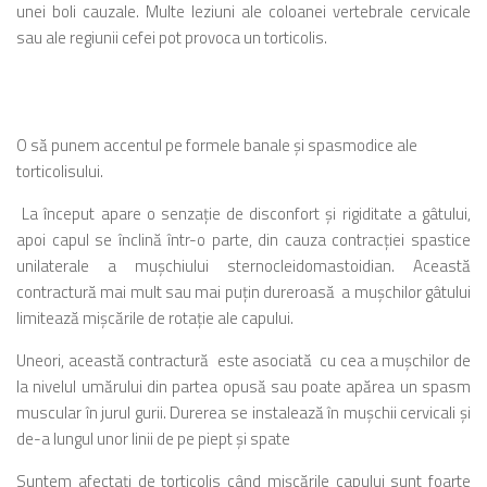
unei boli cauzale. Multe leziuni ale coloanei vertebrale cervicale
sau ale regiunii cefei pot provoca un torticolis.
O să punem accentul pe formele banale şi spasmodice ale
torticolisului.
La început apare o senzaţie de disconfort şi rigiditate a gâtului,
apoi capul se înclină într-o parte, din cauza contracţiei spastice
unilaterale a muşchiului sternocleidomastoidian. Această
contractură mai mult sau mai puţin dureroasă a muşchilor gâtului
limitează mişcările de rotaţie ale capului.
Uneori, această contractură este asociată cu cea a muşchilor de
la nivelul umărului din partea opusă sau poate apărea un spasm
muscular în jurul gurii. Durerea se instalează în muşchii cervicali şi
de-a lungul unor linii de pe piept şi spate
Suntem afectaţi de torticolis când mişcările capului sunt foarte