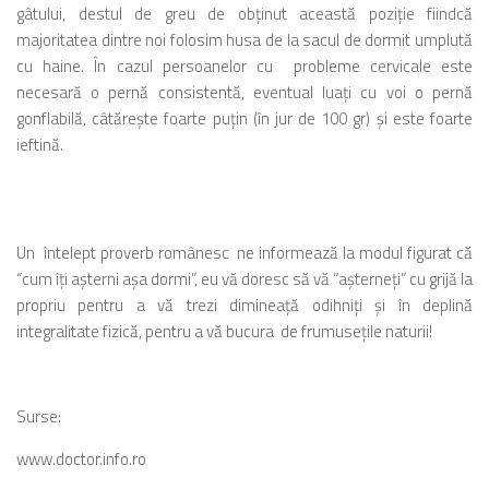
gâtului, destul de greu de obţinut această poziţie fiindcă
majoritatea dintre noi folosim husa de la sacul de dormit umplută
cu haine. În cazul persoanelor cu probleme cervicale este
necesară o pernă consistentă, eventual luaţi cu voi o pernă
gonflabilă, câtăreşte foarte puţin (în jur de 100 gr) şi este foarte
ieftină.
Un întelept proverb românesc ne informează la modul figurat că
“cum îţi aşterni aşa dormi”, eu vă doresc să vă “aşterneţi” cu grijă la
propriu pentru a vă trezi dimineaţă odihniţi şi în deplină
integralitate fizică, pentru a vă bucura de frumuseţile naturii!
Surse:
www.doctor.info.ro