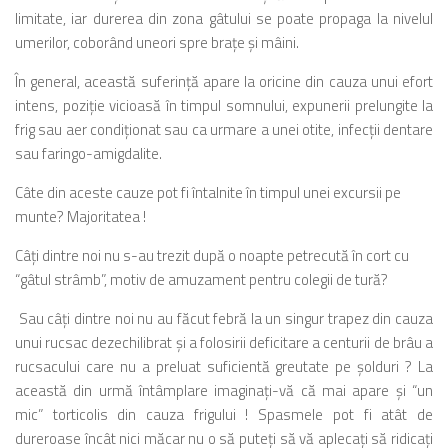
limitate, iar durerea din zona gâtului se poate propaga la nivelul
umerilor, coborând uneori spre braţe şi mâini.
În general, această suferinţă apare la oricine din cauza unui efort
intens, poziţie vicioasă în timpul somnului, expunerii prelungite la
frig sau aer condiţionat sau ca urmare a unei otite, infecţii dentare
sau faringo-amigdalite.
Câte din aceste cauze pot fi întalnite în timpul unei excursii pe
munte? Majoritatea !
Câţi dintre noi nu s-au trezit după o noapte petrecută în cort cu
“gâtul strâmb”, motiv de amuzament pentru colegii de tură?
Sau câţi dintre noi nu au făcut febră la un singur trapez din cauza
unui rucsac dezechilibrat şi a folosirii deficitare a centurii de brâu a
rucsacului care nu a preluat suficientă greutate pe şolduri ? La
această din urmă întâmplare imaginaţi-vă că mai apare şi “un
mic” torticolis din cauza frigului ! Spasmele pot fi atât de
dureroase încât nici măcar nu o să puteţi să vă aplecaţi să ridicaţi