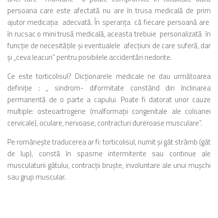
persoana care este afectată nu are în trusa medicală de prim
ajutor medicaţia adecvată. În speranţa că fiecare persoană are
în rucsac o mini trusă medicală, aceasta trebuie personalizată în
funcţie de necesităţile şi eventualele afecţiuni de care suferă, dar
şi „ceva leacuri” pentru posibilele accidentări nedorite.
Ce este torticolisul? Dicţionarele medicale ne dau următoarea
definiţie : „ sindrom- diformitate constând din înclinarea
permanentă de o parte a capului. Poate fi datorat unor cauze
multiple: osteoartrogene (malformaţii congenitale ale coloanei
cervicale), oculare, nervoase, contracturi dureroase musculare”.
Pe româneşte traducerea ar fi: torticolisul, numit şi gât strâmb (gât
de lup), constă în spasme intermitente sau continue ale
musculaturii gâtului, contracţii bruşte, involuntare ale unui muşchi
sau grup muscular.