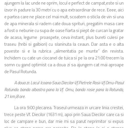
ajungem la lac unde ne oprim, locul e perfect de campat,este si un
izvor in padure la 30 metri cu o apa extraordinar de rece. Eeee, aici
e partea care ne place cel mai mult, scoatem o sticla de vin si una
de apa minerala si radem cate doua sprituri, pregatim masa care
a fost o nebunie cu supa de oase fiarta si piept de curcan la gratar
de acasa, legume proaspete, ceva instant, plus bureti culesi pe
traseu (hribi si galbiori) cu slaninuta la ceaun. Dar asta e o alta
poveste si e la rubrica „alimentatia pe munte” din revista.
Inchidem cu cate un ciocanel de tuica si pe la ora 21:00 trecem la
somn cu gand optimist ca a doua zi sa ajungem cat mai aproape
de Pasul Rotunda.
A doua zi: Lacul Icoana-Saua Diecilor-Vf.Pietrele Rosii-Vf.Omu-Pasul
Rotunda: banda albastra pana la Vf. Omu, banda rosie pana la Rotunda,
21 km,8 ore.
La ora 9:00 plecarea. Traseul urmeaza in urcare linia crestei,
trece peste Vf. Diecilor (1631 m), apoi prin Saua Diecilor care ca si
loc de campare e bun, dar mie mi sa parut neprimitor si expus