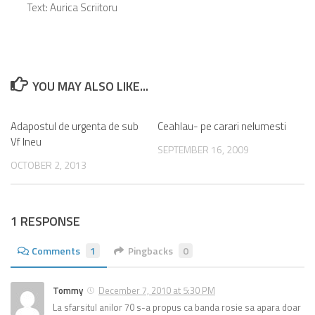
Text: Aurica Scriitoru
YOU MAY ALSO LIKE...
Adapostul de urgenta de sub
1
Ceahlau- pe carari nelumesti
2
Vf Ineu
SEPTEMBER 16, 2009
OCTOBER 2, 2013
1 RESPONSE
Comments
1
Pingbacks
0
Tommy
December 7, 2010 at 5:30 PM
La sfarsitul anilor 70 s-a propus ca banda rosie sa apara doar