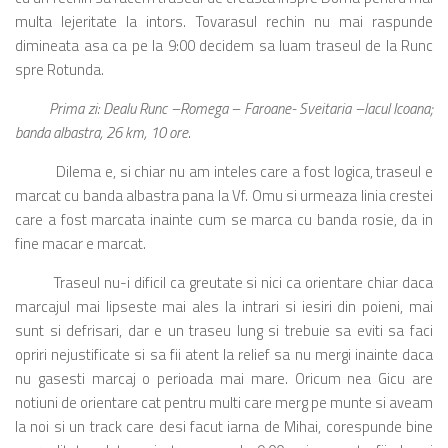
multa lejeritate la intors. Tovarasul rechin nu mai raspunde
dimineata asa ca pe la 9:00 decidem sa luam traseul de la Runc
spre Rotunda.
Prima zi: Dealu Runc –Romega – Faroane- Sveitaria –lacul Icoana;
banda albastra, 26 km, 10 ore
.
Dilema e, si chiar nu am inteles care a fost logica, traseul e
marcat cu banda albastra pana la Vf. Omu si urmeaza linia crestei
care a fost marcata inainte cum se marca cu banda rosie, da in
fine macar e marcat.
Traseul nu-i dificil ca greutate si nici ca orientare chiar daca
marcajul mai lipseste mai ales la intrari si iesiri din poieni, mai
sunt si defrisari, dar e un traseu lung si trebuie sa eviti sa faci
opriri nejustificate si sa fii atent la relief sa nu mergi inainte daca
nu gasesti marcaj o perioada mai mare. Oricum nea Gicu are
notiuni de orientare cat pentru multi care merg pe munte si aveam
la noi si un track care desi facut iarna de Mihai, corespunde bine