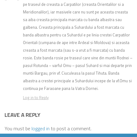
pe traseul de creasta a Carpatilor (creasta Orientalilor si a
Meridionalilor), iar masivele care nu sunt pe aceasta creasta
sa aiba creasta principala marcata cu banda albastra sau
galbena. Creasta principala a Suhardului a fost marcata cu
banda albastra pentru ca Suhardul e pe linia crestei Carpatilor
Orientali (cumpana de ape intre Ardeal si Moldova) si aceasta
creasta a fost marcata (sau s-a vrut a fi marcata) cu banda
rosie. Este banda rosie pe traseul care vine din muntii Rodnei –
pasul Rotunda – varful Omu – pasul Suhard si mai departe prin
muntii Bargau, prin vf. Ciuculeasa la pasul Tihuta. Banda
albastra a crestei principale a Suhardului incepe de la vf.Omu si
continua pe Faraoane pana la Vatra Dornei.
Log in to Reply
LEAVE A REPLY
You must be
logged in
to post a comment.