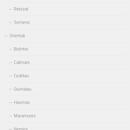
Retezat
Semenic
Orientali
Bistritei
Calimani
Ceahlau
Giumalau
Hasmas
Maramures
Nemira