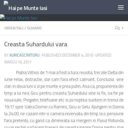
Skip to content
ORIENTALI
/
SUHARD
1
Creasta Suhardului vara
BY
AURICASCRIITORU
· PUBLISHED
DECEMBER 4, 2010
· UPDATED
MARCH 16, 2017
Piatra Vithos de 1 mai a fost o tura reusita, trei zile Delta din
iunie relax, distractie, dar cam fara efect calmant. Concluzia vine
clar: in doua luni o zi pe munte e prea putin. Asa ca, propunerea din
timp a lui nea Gicu pentru creasta Suhardului vine la fix, sa fie pe
noua iulie. Pregatiri, telefoane etc si joi noptea suntem in trenul de
19:17 spre Vatra Dornei cu Ramiro, Gicu si Gelu. Ajungem in Dorna
la 24:00, ne cazam intr-o camera rezervata din timp la o pensiune
fara pretentii, cu gand ca dimineata sa mergem in Pasul Rotunda
cu un rechin sa facem traseul de creasta inspre Dorna pentru mai