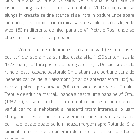
plus ca stana parca era parasita. De la stana (e si o stanca
distincta langa ea) se urca de-a dreptul pe Vf. Diecilor, cand se
ajunge in creasta se tine stanga si se intra in padure unde apare
iar marcajul, se coboara intro mica sa si de acolo pe urcus lejer de
vreo 150 m diferenta de nivel pana pe Vf. Pietrele Rosii unde se
afla si un transeu, militar probabil.
Vremea nu ne-ndeamna sa urcam pe varf (e si un traseu
ocolitor) dar speram ca se ridica ceata si la 11:30 suntem sus la
1773 metri, dar fara posibilitati fotografice in jur. De aici si pana la
ruinele fostei cabane pastorale Omu stiam ca e portiune buna de
jnepenis dar cei de la Salvamont (chiar de apreciat efortul lor) au
curatat poteca pe aproape 70% cum vii dinspre varful Omului.
Trebuie de stiut ca marcajul banda albastra urca pana pe Vf. Omu
(1932 m), si se urca chiar din drumul ce ocoleste prin dreapta
varful, dar noi si nehotarati si neatenti ratam intrarea si o luam
stanga pe forestier, nici nu era vreme de mers pe varf asa ca, cu
ochii la el poate poate se lumineaza mergem spre Rotunda. S-a
luminat la un moment dar eram deja in coborare si i-am facut
doar poze.