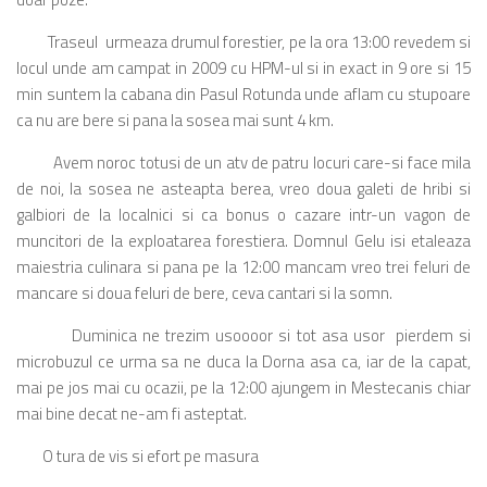
Traseul urmeaza drumul forestier, pe la ora 13:00 revedem si
locul unde am campat in 2009 cu HPM-ul si in exact in 9 ore si 15
min suntem la cabana din Pasul Rotunda unde aflam cu stupoare
ca nu are bere si pana la sosea mai sunt 4 km.
Avem noroc totusi de un atv de patru locuri care-si face mila
de noi, la sosea ne asteapta berea, vreo doua galeti de hribi si
galbiori de la localnici si ca bonus o cazare intr-un vagon de
muncitori de la exploatarea forestiera. Domnul Gelu isi etaleaza
maiestria culinara si pana pe la 12:00 mancam vreo trei feluri de
mancare si doua feluri de bere, ceva cantari si la somn.
Duminica ne trezim usoooor si tot asa usor pierdem si
microbuzul ce urma sa ne duca la Dorna asa ca, iar de la capat,
mai pe jos mai cu ocazii, pe la 12:00 ajungem in Mestecanis chiar
mai bine decat ne-am fi asteptat.
O tura de vis si efort pe masura