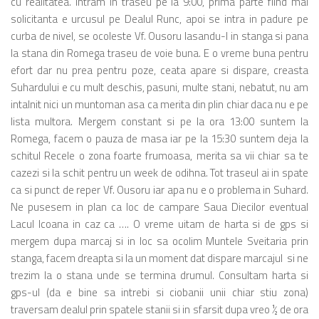
cu realitatea. Intram in traseu pe la 9:00, prima parte fiind mai
solicitanta e urcusul pe Dealul Runc, apoi se intra in padure pe
curba de nivel, se ocoleste Vf. Ousoru lasandu-l in stanga si pana
la stana din Romega traseu de voie buna. E o vreme buna pentru
efort dar nu prea pentru poze, ceata apare si dispare, creasta
Suhardului e cu mult deschis, pasuni, multe stani, nebatut, nu am
intalnit nici un muntoman asa ca merita din plin chiar daca nu e pe
lista multora. Mergem constant si pe la ora 13:00 suntem la
Romega, facem o pauza de masa iar pe la 15:30 suntem deja la
schitul Recele o zona foarte frumoasa, merita sa vii chiar sa te
cazezi si la schit pentru un week de odihna. Tot traseul ai in spate
ca si punct de reper Vf. Ousoru iar apa nu e o problema in Suhard.
Ne pusesem in plan ca loc de campare Saua Diecilor eventual
Lacul Icoana in caz ca …. O vreme uitam de harta si de gps si
mergem dupa marcaj si in loc sa ocolim Muntele Sveitaria prin
stanga, facem dreapta si la un moment dat dispare marcajul si ne
trezim la o stana unde se termina drumul. Consultam harta si
gps-ul (da e bine sa intrebi si ciobanii unii chiar stiu zona)
traversam dealul prin spatele stanii si in sfarsit dupa vreo ½ de ora