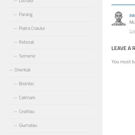
Lotrului
Parang
pau
Mu
Piatra Craiului
Log
Retezat
LEAVE A 
Semenic
You must 
Orientali
Bistritei
Calimani
Ceahlau
Giumalau