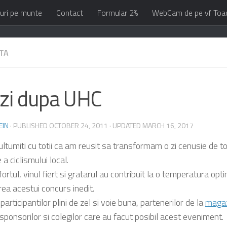
uri pe munte
Contact
Formular 2%
WebCam de pe vf Toa
ETA
 zi dupa UHC
EIN
· PUBLISHED
OCTOBER 24, 2011
· UPDATED
MARCH 16, 2017
tumiti cu totii ca am reusit sa transformam o zi cenusie de t
a ciclismului local.
ortul, vinul fiert si gratarul au contribuit la o temperatura op
ea acestui concurs inedit.
rticipantilor plini de zel si voie buna, partenerilor de la
magaz
ponsorilor si colegilor care au facut posibil acest eveniment.