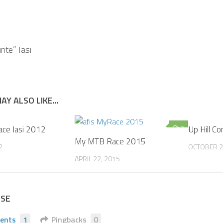
nte” Iasi
AY ALSO LIKE...
ce Iasi 2012
0
0
Up Hill C
My MTB Race 2015
2
OCTOBER 2
APRIL 22, 2015
NSE
ents
1
Pingbacks
0