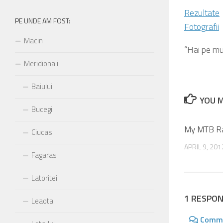
Rezultate
fost:
PE UNDE AM FOST:
Fotografii
Macin
“Hai pe mu
Meridionali
Baiului
YOU M
Bucegi
My MTB Ra
Ciucas
APRIL 9, 201
Fagaras
Latoritei
1 RESPO
Leaota
Comm