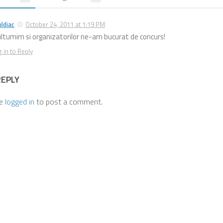
ldiac
October 24, 2011 at 1:19 PM
ltumim si organizatorilor ne-am bucurat de concurs!
 in to Reply
REPLY
be
logged in
to post a comment.