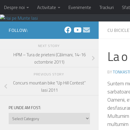
Despre noi
Activitate
Evenimente
Trackuri
Sfat
Skip to content
FOLLOW:
CU BICICL
NEXT STORY
La o
HPM – Tura de prieteni (Călimani, 14-16
octombrie 2011)
BY
TONKAST
PREVIOUS STORY
Suntem mul
Concurs mountain bike “Up Hill Contest”
Iasi 2011
sarbatoare 
Oamenii, ef
desfasurar
PE UNDE AM FOST:
Multumim pa
Pe
unde
multumim s
am