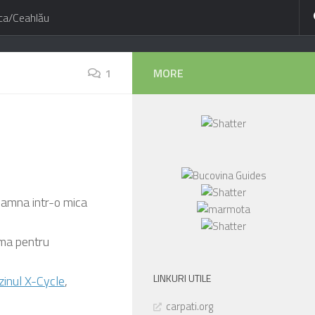
ca/Ceahlău
1
MORE
oamna intr-o mica
tima pentru
LINKURI UTILE
inul X-Cycle
,
carpati.org