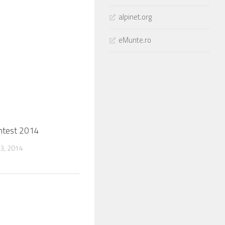
alpinet.org
eMunte.ro
ontest 2014
0
3, 2014