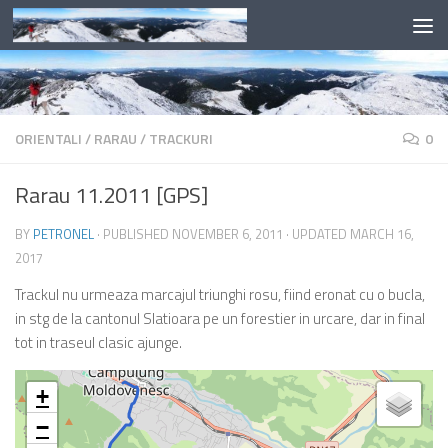
Skip to content
ORIENTALI
/
RARAU
/
TRACKURI
0
Rarau 11.2011 [GPS]
BY
PETRONEL
· PUBLISHED
NOVEMBER 6, 2011
· UPDATED
MARCH 16,
2017
Trackul nu urmeaza marcajul triunghi rosu, fiind eronat cu o bucla,
in stg de la cantonul Slatioara pe un forestier in urcare, dar in final
tot in traseul clasic ajunge.
+
−