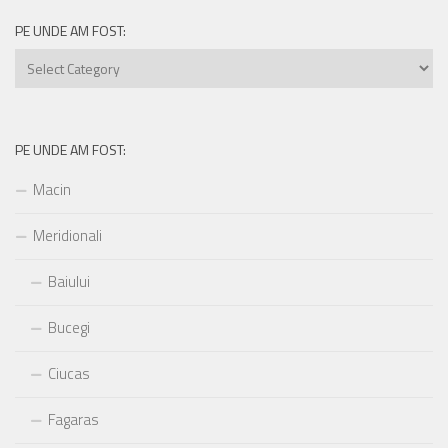
PE UNDE AM FOST:
Pe
unde
am
fost:
PE UNDE AM FOST:
Macin
Meridionali
Baiului
Bucegi
Ciucas
Fagaras