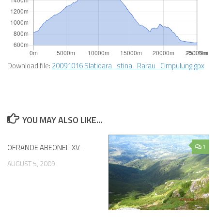
Download file:
20091016 Slatioara_stina_Rarau_Cimpulung.gpx
YOU MAY ALSO LIKE...
OFRANDE ABEONEI -XV-
0
1
AUGUST 5, 2009