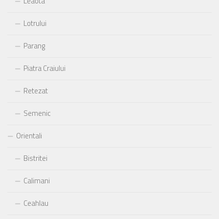
Leaota
Lotrului
Parang
Piatra Craiului
Retezat
Semenic
Orientali
Bistritei
Calimani
Ceahlau