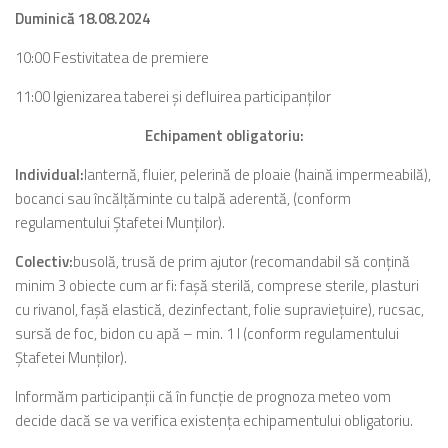
Duminică 18.08.2024
10:00 Festivitatea de premiere
11:00 Igienizarea taberei şi defluirea participanţilor
Echipament obligatoriu:
Individual:
lanternă, fluier, pelerină de ploaie (haină impermeabilă),
bocanci sau încălţăminte cu talpă aderentă, (conform
regulamentului Ştafetei Munţilor).
Colectiv:
busolă, trusă de prim ajutor (recomandabil să conţină
minim 3 obiecte cum ar fi: faşă sterilă, comprese sterile, plasturi
cu rivanol, faşă elastică, dezinfectant, folie supravieţuire), rucsac,
sursă de foc, bidon cu apă – min. 1 l (conform regulamentului
Ştafetei Munţilor).
Informăm participanţii că în funcţie de prognoza meteo vom
decide dacă se va verifica existenţa echipamentului obligatoriu.