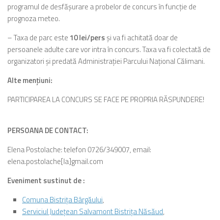
programul de desfăşurare a probelor de concurs în funcţie de
prognoza meteo.
– Taxa de parc este
10 lei/pers
şi va fi achitată doar de
persoanele adulte care vor intra în concurs. Taxa va fi colectată de
organizatori şi predată Administraţiei Parcului Naţional Călimani.
Alte menţiuni:
PARTICIPAREA LA CONCURS SE FACE PE PROPRIA RĂSPUNDERE!
PERSOANA DE CONTACT:
Elena Postolache: telefon 0726/349007, email:
elena.postolache[la]gmail.com
Eveniment sustinut de :
Comuna Bistriţa Bârgăului
,
Serviciul Judeţean Salvamont Bistriţa Năsăud
,