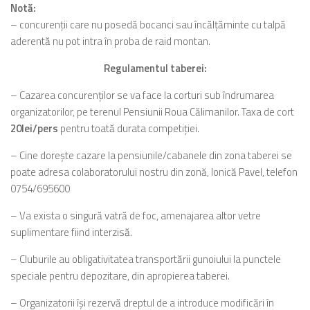
Notă:
– concurenţii care nu posedă bocanci sau încălţăminte cu talpă
aderentă nu pot intra în proba de raid montan.
Regulamentul taberei:
– Cazarea concurenţilor se va face la corturi sub îndrumarea
organizatorilor, pe terenul Pensiunii Roua Călimanilor. Taxa de cort
20lei/pers
pentru toată durata competiţiei.
– Cine doreşte cazare la pensiunile/cabanele din zona taberei se
poate adresa colaboratorului nostru din zonă, Ionică Pavel, telefon
0754/695600
– Va exista o singură vatră de foc, amenajarea altor vetre
suplimentare fiind interzisă.
– Cluburile au obligativitatea transportării gunoiului la punctele
speciale pentru depozitare, din apropierea taberei.
– Organizatorii îşi rezervă dreptul de a introduce modificări în