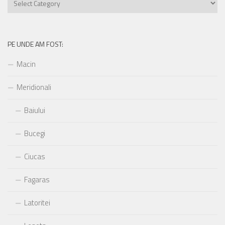
unde
am
fost:
PE UNDE AM FOST:
Macin
Meridionali
Baiului
Bucegi
Ciucas
Fagaras
Latoritei