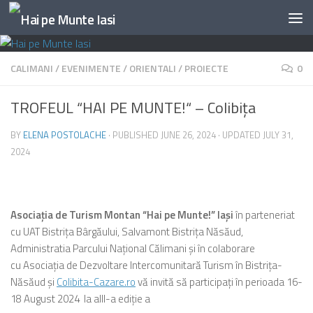
Skip to content
CALIMANI
/
EVENIMENTE
/
ORIENTALI
/
PROIECTE
0
TROFEUL “HAI PE MUNTE!“ – Colibiţa
BY
ELENA POSTOLACHE
· PUBLISHED
JUNE 26, 2024
· UPDATED
JULY 31,
2024
Asociaţia de Turism Montan “Hai pe Munte!” Iaşi
în parteneriat
cu UAT Bistriţa Bârgăului, Salvamont Bistriţa Năsăud,
Administratia Parcului Naţional Călimani şi în colaborare
cu Asociația de Dezvoltare Intercomunitară Turism în Bistrița-
Năsăud şi
Colibita-Cazare.ro
vă invită să participaţi în perioada 16-
18 August 2024 la aIII-a ediţie a