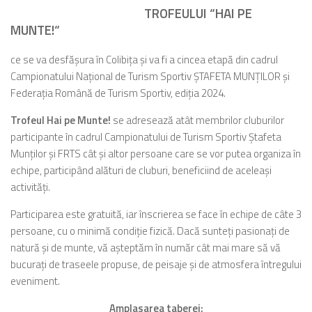
TROFEULUI “HAI PE
MUNTE!“
ce se va desfăşura în Colibiţa şi va fi a cincea etapă din cadrul
Campionatului Naţional de Turism Sportiv ŞTAFETA MUNŢILOR şi
Federaţia Română de Turism Sportiv, ediţia 2024.
Trofeul Hai pe Munte!
se adresează atât membrilor cluburilor
participante în cadrul Campionatului de Turism Sportiv Ştafeta
Munţilor şi FRTS cât şi altor persoane care se vor putea organiza în
echipe, participând alături de cluburi, beneficiind de aceleaşi
activităţi.
Participarea este gratuită, iar înscrierea se face în echipe de câte 3
persoane, cu o minimă condiţie fizică. Dacă sunteţi pasionaţi de
natură şi de munte, vă aşteptăm în număr cât mai mare să vă
bucuraţi de traseele propuse, de peisaje şi de atmosfera întregului
eveniment.
Amplasarea taberei: