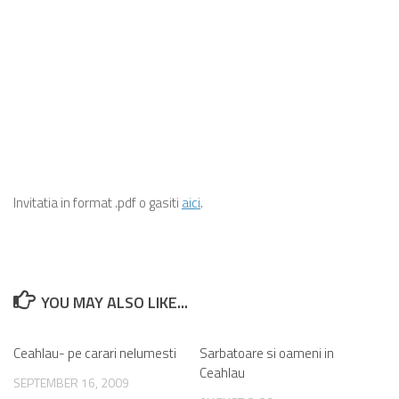
Invitatia in format .pdf o gasiti
aici
.
YOU MAY ALSO LIKE...
Ceahlau- pe carari nelumesti
2
Sarbatoare si oameni in
4
Ceahlau
SEPTEMBER 16, 2009