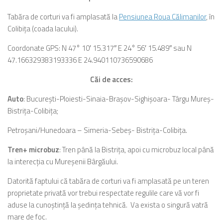
Tabăra de corturi va fi amplasată la
Pensiunea Roua Călimanilor
, în
Colibiţa (coada lacului).
Coordonate GPS: N 47° 10′ 15.317″ E 24° 56′ 15.489″ sau N
47.166329383193336 E 24.940110736590686
Căi de acces:
Auto
: Bucureşti-Ploiesti-Sinaia-Braşov-Sighişoara- Târgu Mureş-
Bistriţa-Colibiţa;
Petroşani/Hunedoara – Simeria-Sebeş- Bistriţa-Colibiţa.
Tren+ microbuz
: Tren până la Bistriţa, apoi cu microbuz local până
la interecţia cu Mureşenii Bârgăului.
Datorită faptului că tabăra de corturi va fi amplasată pe un teren
proprietate privată vor trebui respectate regulile care vă vor fi
aduse la cunoştinţă la şedinţa tehnică. Va exista o singură vatră
mare de foc.