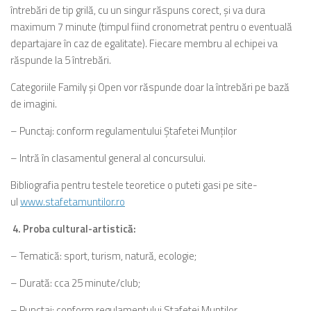
întrebări de tip grilă, cu un singur răspuns corect, şi va dura
maximum 7 minute (timpul fiind cronometrat pentru o eventuală
departajare în caz de egalitate). Fiecare membru al echipei va
răspunde la 5 întrebări.
Categoriile Family şi Open vor răspunde doar la întrebări pe bază
de imagini.
– Punctaj: conform regulamentului Ştafetei Munţilor
– Intră în clasamentul general al concursului.
Bibliografia pentru testele teoretice o puteti gasi pe site-
ul
www.stafetamuntilor.ro
4. Proba cultural-artistică:
– Tematică: sport, turism, natură, ecologie;
– Durată: cca 25 minute/club;
– Punctaj: conform regulamentului Stafetei Muntilor.