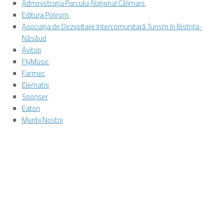
Administraţia Parcului Naţional Călimani
,
Editura Polirom
,
Asociația de Dezvoltare Intercomunitară Turism în Bistrița-
Năsăud
Avitop
FlyMusic
Farmec
Elematis
Sponser
Eaton
Muntii Nostrii