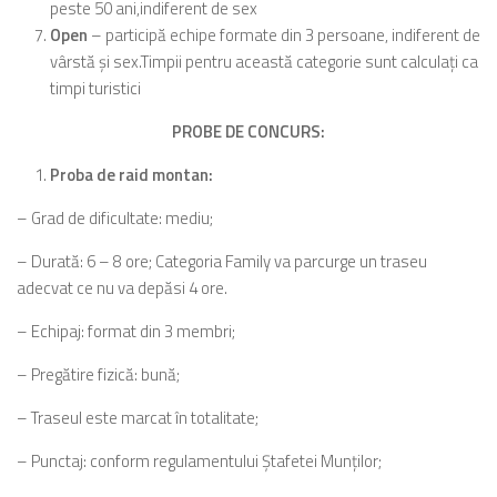
peste 50 ani,indiferent de sex
Open
– participă echipe formate din 3 persoane, indiferent de
vârstă și sex.Timpii pentru această categorie sunt calculați ca
timpi turistici
PROBE DE CONCURS:
Proba de raid montan:
– Grad de dificultate: mediu;
– Durată: 6 – 8 ore; Categoria Family va parcurge un traseu
adecvat ce nu va depăsi 4 ore.
– Echipaj: format din 3 membri;
– Pregătire fizică: bună;
– Traseul este marcat în totalitate;
– Punctaj: conform regulamentului Ştafetei Munţilor;