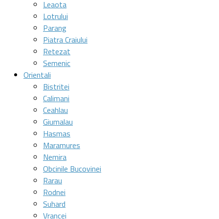
Leaota
Lotrului
Parang
Piatra Craiului
Retezat
Semenic
Orientali
Bistritei
Calimani
Ceahlau
Giumalau
Hasmas
Maramures
Nemira
Obcinile Bucovinei
Rarau
Rodnei
Suhard
Vrancei