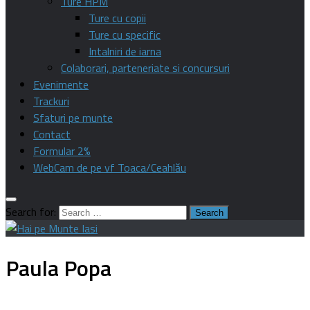
Ture HPM
Ture cu copii
Ture cu specific
Intalniri de iarna
Colaborari, parteneriate si concursuri
Evenimente
Trackuri
Sfaturi pe munte
Contact
Formular 2%
WebCam de pe vf Toaca/Ceahlău
Search for:
Paula Popa