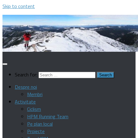
Skip to content
Search for:
Despre noi
Membri
Activitate
Ciclism
HPM Running Team
Pe plan local
Proiecte