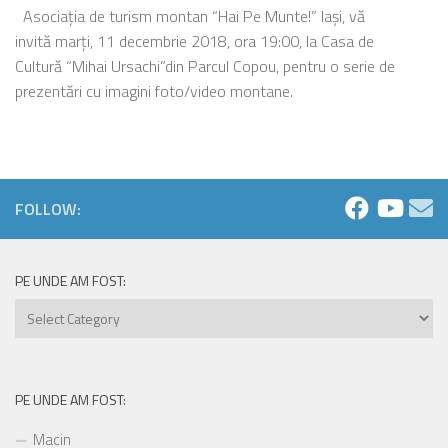
Asociația de turism montan “Hai Pe Munte!” Iași, vă
invită marți, 11 decembrie 2018, ora 19:00, la Casa de
Cultură “Mihai Ursachi”din Parcul Copou, pentru o serie de
prezentări cu imagini foto/video montane.
FOLLOW:
PE UNDE AM FOST:
Pe
unde
am
fost:
PE UNDE AM FOST:
Macin