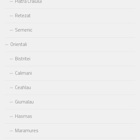
Piatra Craiului
Retezat
Semenic
Orientali
Bistritei
Calimani
Ceahlau
Giumalau
Hasmas
Maramures