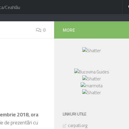
ca/Ceahlău
0
MORE
embrie 2018, ora
LINKURI UTILE
ie de prezentări cu
carpati.org