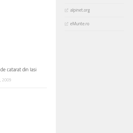
alpinet.org
eMunte.ro
de catarat din Iasi
0
, 2009