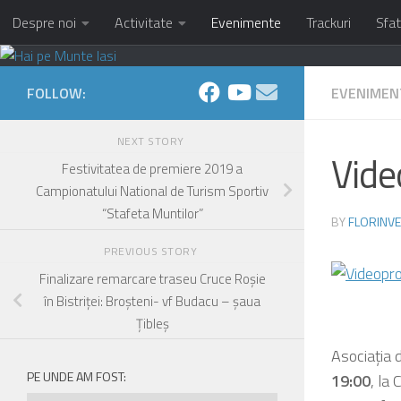
Despre noi
Activitate
Evenimente
Trackuri
Sfat
Skip to content
FOLLOW:
EVENIMEN
NEXT STORY
Vide
Festivitatea de premiere 2019 a
Campionatului National de Turism Sportiv
“Stafeta Muntilor”
BY
FLORINVE
PREVIOUS STORY
Finalizare remarcare traseu Cruce Roșie
în Bistriței: Broșteni- vf Budacu – șaua
Țibleș
Asociația 
PE UNDE AM FOST:
19:00
, la