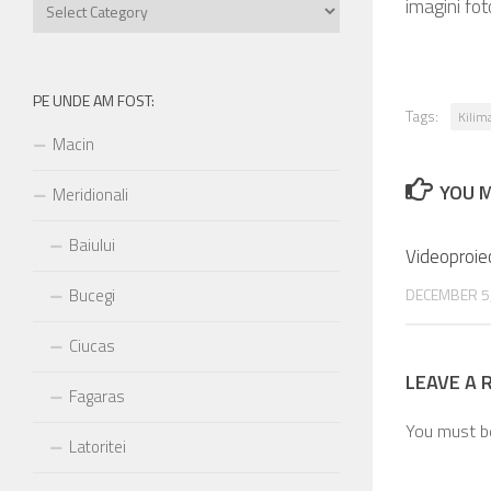
Pe
imagini fo
unde
am
fost:
PE UNDE AM FOST:
Tags:
Kilim
Macin
YOU M
Meridionali
Baiului
Videoproie
DECEMBER 5
Bucegi
Ciucas
LEAVE A 
Fagaras
You must 
Latoritei