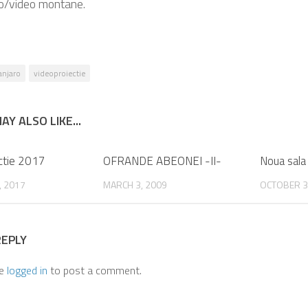
to/video montane.
anjaro
videoproiectie
AY ALSO LIKE...
ctie 2017
0
OFRANDE ABEONEI -II-
Noua sala 
, 2017
MARCH 3, 2009
OCTOBER 3
REPLY
be
logged in
to post a comment.