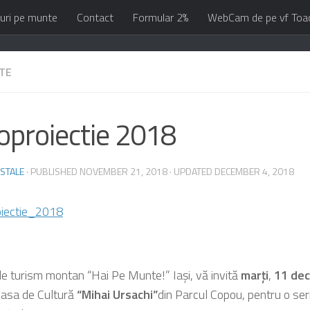
uri pe munte
Contact
Formular 2%
WebCam de pe vf Toa
TE
oproiectie 2018
STALE
· PUBLISHED
NOVEMBER 21, 2018
· UPDATED
DECEMBER 4, 2018
de turism montan “Hai Pe Munte!” Iași, vă invită
marți
,
11 dec
 Casa de Cultură
“Mihai Ursachi”
din Parcul Copou, pentru o ser