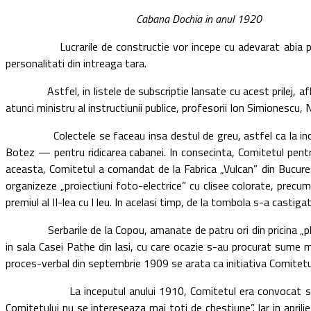
Cabana Dochia in anul 1920
Lucrarile de constructie vor incepe cu adevarat abia peste cati
personalitati din intreaga tara.
Astfel, in listele de subscriptie lansate cu acest prilej, aflam nu
atunci ministru al instructiunii publice, profesorii Ion Simionescu
Colectele se faceau insa destul de greu, astfel ca la inceputu
Botez — pentru ridicarea cabanei. In consecinta, Comitetul pentru 
aceasta, Comitetul a comandat de la Fabrica „Vulcan” din Bucurest
organizeze „proiectiuni foto-electrice” cu clisee colorate, precum s
premiul al II-lea cu l leu. In acelasi timp, de la tombola s-a castiga
Serbarile de la Copou, amanate de patru ori din pricina „ploilor
in sala Casei Pathe din Iasi, cu care ocazie s-au procurat sume ma
proces-verbal din septembrie 1909 se arata ca initiativa Comitetulu
La inceputul anului 1910, Comitetul era convocat spre a lansa
Comitetului nu se intereseaza mai toti de chestiune”. Iar in april