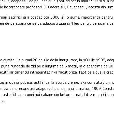
stul de pe Ceahlau a fost ridicat in anul 1908 si s-a inaugurat 
ie hotaratoare profesorii D. Cadere şi I. Gavanescul, acesta din urm
sacrificii si a costat cca 5000 lei, o suma importanta pentru a
ani de persoana ce se va adaposti ziua si 1 leu pentru persoana ce
ata. La numai 20 de zile de la inaugurare, la 18 iulie 1908, adap
a puna fundatie de zid pe o lungime de 6 metri, la o adancime de 80 c
ut”, iar cimentul intrebuintat n-a facut priza, fapt ce a dus la crapar
nia publica, astfel ca, la scurta vreme, s-a constituit un nou co
n intentia de a reconstrui adapostul pana in anul urmator, 1909. Con
taraste ridicarea unei noi cabane din beton armat. Intre membrii comi
s.a.