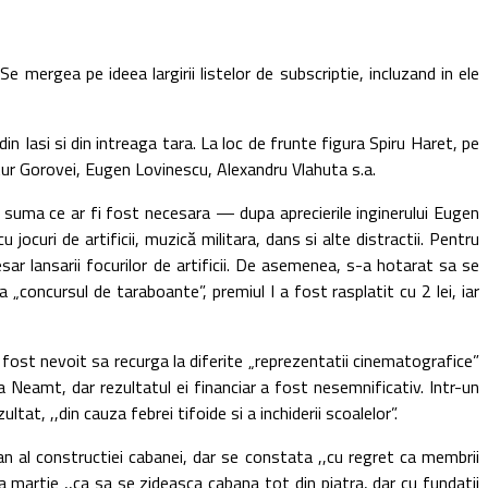
rgea pe ideea largirii listelor de subscriptie, incluzand in ele
n Iasi si din intreaga tara. La loc de frunte figura Spiru Haret, pe
rtur Gorovei, Eugen Lovinescu, Alexandru Vlahuta s.a.
uma ce ar fi fost necesara — dupa aprecierile inginerului Eugen
curi de artificii, muzică militara, dans si alte distractii. Pentru
ar lansarii focurilor de artificii. De asemenea, s-a hotarat sa se
a „concursul de taraboante”, premiul I a fost rasplatit cu 2 lei, iar
ost nevoit sa recurga la diferite „reprezentatii cinematografice”
a Neamt, dar rezultatul ei financiar a fost nesemnificativ. Intr-un
, ,,din cauza febrei tifoide si a inchiderii scoalelor”.
l constructiei cabanei, dar se constata ,,cu regret ca membrii
a martie ,,ca sa se zideasca cabana tot din piatra, dar cu fundatii