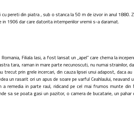
pereti din piatra , sub o stanca la 50 m de izvor in anul 1880. Zi
ce in 1906 dar care datorita intemperiilor vremii s-a daramat.
ia, Filiala Iasi, a fost lansat un „apel” care chema la inceperea lu
a tara, raman in mare parte necunoscuti, nu numai strainilor, dar ch
-au trecut prin grele incercari, din cauza lipsei unui adapost, daca au 
edea un rasarit ori un apus de soare pe varful Ceahlaului, neavand u
a remedia in parte raul, ridicand pe cel mai frumos munte din M
e sa se poata gasi un pazitor, o camera de bucatarie, un pahar de