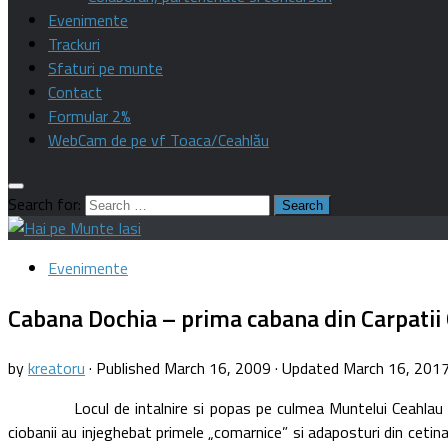
Evenimente
Trackuri
Sfaturi pe munte
Contact
Formular 2%
WebCam de pe vf Toaca/Ceahlău
Search for:
Evenimente
Cabana Dochia – prima cabana din Carpatii Or
by
kreatoru
· Published
March 16, 2009
· Updated
March 16, 201
Locul de intalnire si popas pe culmea Muntelui Ceahlau a fost 
ciobanii au injeghebat primele „comarnice” si adaposturi din cetina