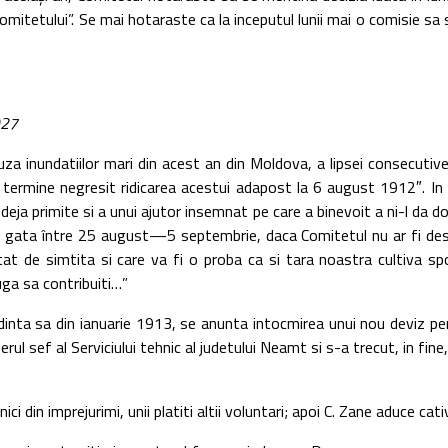
omitetului”. Se mai hotaraste ca la inceputul lunii mai o comisie sa
927
ndatiilor mari din acest an din Moldova, a lipsei consecutive de 
termine negresit ridicarea acestui adapost la 6 august 1912″. In i
 deja primite si a unui ajutor insemnat pe care a binevoit a ni-l da d
r fi gata între 25 august—5 septembrie, daca Comitetul nu ar fi d
tat de simtita si care va fi o proba ca si tara noastra cultiva spo
uga sa contribuiti…”
 din ianuarie 1913, se anunta intocmirea unui nou deviz pentru
erul sef al Serviciului tehnic al judetului Neamt si s-a trecut, in fine
in imprejurimi, unii platiti altii voluntari; apoi C. Zane aduce cativ