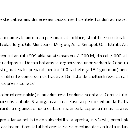
va ani, din aceeasi cauza: insuficientele fonduri adunate. Se me
me ale unor mari personalitati politice, stiintifice şi culturale di
, Nicolae Iorga, Gh. Munteanu-Murgoci, A. D. Xenopol, O. L Istrati, A
l anului 1909 abia se stransesera 4 300 lei, din cei 7 000 lei, s
adapostul Dochia hotaraste organizarea unor serbari la Copou, cu jo
i ,,materialul preparat pentru 100 rachete şi 18 figuri mari”, neces
i diferite concursuri distractive. Din lista de cheltuieli rezulta ca l
t ca premiu,,o rata”.
 interminabile”, n-au adus insa fondurile scontate. Comitetul a f
i substantiale. S-a organizat in acelasi scop si o serbare la Piatr
i de a organiza o noua serbare-matineu la Copou a ramas fara rezultat
 noi liste de subscriptii si a aproba, in sfarsit, primul plan a
ie acelaşi an, Comitetul hotaraste sa se mentina decizia luata in lun