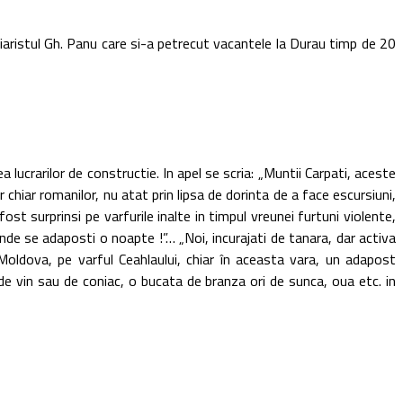
aristul Gh. Panu care si-a petrecut vacantele la Durau timp de 20
crarilor de constructie. In apel se scria: „Muntii Carpati, aceste
iar romanilor, nu atat prin lipsa de dorinta de a face escursiuni,
fost surprinsi pe varfurile inalte in timpul vreunei furtuni violente,
nde se adaposti o noapte !”… „Noi, incurajati de tanara, dar activa
oldova, pe varful Ceahlaului, chiar în aceasta vara, un adapost
 vin sau de coniac, o bucata de branza ori de sunca, oua etc. in