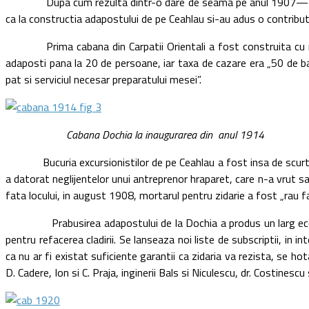
Dupa cum rezulta dintr-o dare de seama pe anul 1907—1908, adapo
ca la constructia adapostului de pe Ceahlau si-au adus o contribut
Prima cabana din Carpatii Orientali a fost construita cu mari 
adaposti pana la 20 de persoane, iar taxa de cazare era „50 de b
pat si serviciul necesar preparatului mesei”.
Cabana Dochia la inaugurarea din anul 1914
Bucuria excursionistilor de pe Ceahlau a fost insa de scurta dur
a datorat neglijentelor unui antreprenor hraparet, care n-a vrut s
fata locului, in august 1908, mortarul pentru zidarie a fost „rau fac
Prabusirea adapostului de la Dochia a produs un larg ecou in opi
pentru refacerea cladirii. Se lanseaza noi liste de subscriptii, i
ca nu ar fi existat suficiente garantii ca zidaria va rezista, se ho
D. Cadere, Ion si C. Praja, inginerii Bals si Niculescu, dr. Costinescu 