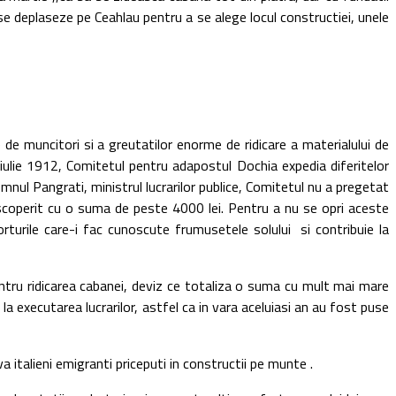
 se deplaseze pe Ceahlau pentru a se alege locul constructiei, unele
muncitori si a greutatilor enorme de ridicare a materialului de
ulie 1912, Comitetul pentru adapostul Dochia expedia diferitelor
omnul Pangrati, ministrul lucrarilor publice, Comitetul nu a pregetat
escoperit cu o suma de peste 4000 lei. Pentru a nu se opri aceste
rturile care-i fac cunoscute frumusetele solului si contribuie la
 ridicarea cabanei, deviz ce totaliza o suma cu mult mai mare
, la executarea lucrarilor, astfel ca in vara aceluiasi an au fost puse
a italieni emigranti priceputi in constructii pe munte .