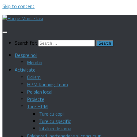
Skip to content
Search for:
Despre noi
Membri
Activitate
Ciclism
HPM Running Team
Pe plan local
Proiecte
Ture HPM
Ture cu copii
Ture cu specific
Intalniri de iarna
Colaborari, parteneriate si concursuri