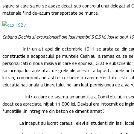
sigure si care sa nu se aseze decat sub controlul unui delegat al C
materiale fiind de-acum transportate pe munte.
Cabana Dochia si excursionistii din Iasi membri S.G.S.M. Iasi in anul 1
Intr-un alt apel din octombrie 1911 se arata ca,,din cauza inu
constructie a adapostului pe muntele Ceahlau, a ramas ca sa se 
personalitati o noua misiva in care se spunea:,,Gratie subscrierilor
sa inceapa lucrarile atat de grele ale acestui adapost, carele a
lucrari, compromitand astfel o cladire a carei necesitate este a
educatia nationala a tineretului, ne-am luat permisiunea de a va r
Intr-o dare de seama amanuntita a Comitetului, in sedinta sa
decat cea apreciata iniţial: 11 800 lei. Devizul era intocmit de ingin
fundatiile „in intregime din beton de ciment armat”.
La inceput au lucrat carausi, elevi si studenti din Iasi, localnici d