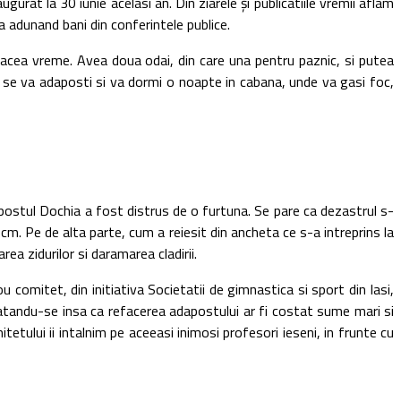
la 30 iunie acelasi an. Din ziarele şi publicatiile vremii aflam
a adunand bani din conferintele publice.
cea vreme. Avea doua odai, din care una pentru paznic, si putea
 se va adaposti si va dormi o noapte in cabana, unde va gasi foc,
ostul Dochia a fost distrus de o furtuna. Se pare ca dezastrul s-
m. Pe de alta parte, cum a reiesit din ancheta ce s-a intreprins la
ea zidurilor si daramarea cladirii.
mitet, din initiativa Societatii de gimnastica si sport din Iasi,
statandu-se insa ca refacerea adapostului ar fi costat sume mari si
tetului ii intalnim pe aceeasi inimosi profesori ieseni, in frunte cu