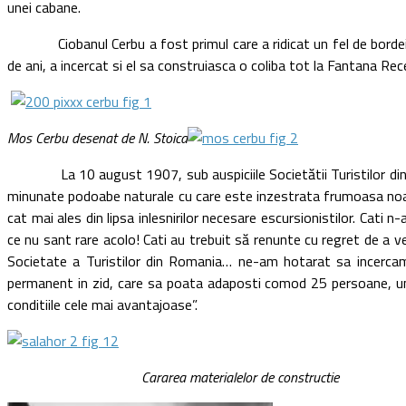
unei cabane.
Ciobanul Cerbu a fost primul care a ridicat un fel de bordei cu 
de ani, a incercat si el sa construiasca o coliba tot la Fantana Re
Mos Cerbu desenat de N. Stoica
La 10 august 1907, sub auspiciile Societătii Turistilor din Roman
minunate podoabe naturale cu care este inzestrata frumoasa noastr
cat mai ales din lipsa inlesnirilor necesare escursionistilor. Cati n
ce nu sant rare acolo! Cati au trebuit să renunte cu regret de a v
Societate a Turistilor din Romania… ne-am hotarat sa incercam 
permanent in zid, care sa poata adaposti comod 25 persoane, und
conditiile cele mai avantajoase”.
Cararea materialelor de constructie