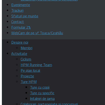
Evenimente
Trackuri
Sfaturi pe munte
Contact
Formular 2%
WebCam de pe vf Toaca/Ceahlău
Despre noi
Membri
Activitate
Ciclism
HPM Running Team
Pe plan local
Proiecte
Ture HPM
Ture cu copii
Ture cu specific
Intalniri de iarna
Colaborari, parteneriate si concursuri