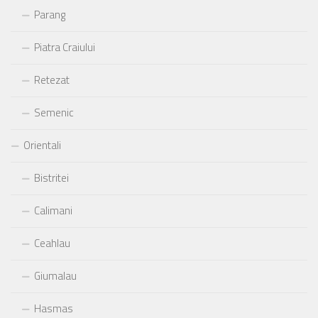
Parang
Piatra Craiului
Retezat
Semenic
Orientali
Bistritei
Calimani
Ceahlau
Giumalau
Hasmas