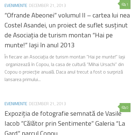
1
EVENIMENTE
DECEMBER 21, 2013
“Ofrande Abeonei” volumul II – cartea lui nea
Costel Asandei, un proiect de suflet susţinut
de Asociaţia de turism montan “Hai pe
munte!” Iaşi în anul 2013
În fiecare an Asociaţia de turism montan “Hai pe munte!” Iaşi
organizează în Copou, la casa de cultură “Mihai Ursachi” din
Copou o proiecţie anuală. Daca anul trecut a fost o surpriză
lansarea primului...
EVENIMENTE
DECEMBER 21, 2013
0
Expoziția de fotografie semnată de Vasile
Iacob ”Călător prin Sentimente” Galeria “La
Gard” parcul Copou