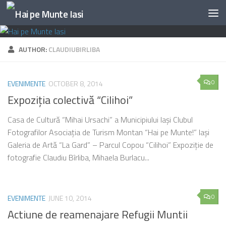
Skip to content
AUTHOR:
CLAUDIUBIRLIBA
0
EVENIMENTE
OCTOBER 8, 2014
Expoziţia colectivă “Cilihoi”
Casa de Cultură “Mihai Ursachi” a Municipiului Iaşi Clubul
Fotografilor Asociaţia de Turism Montan “Hai pe Munte!” Iaşi
Galeria de Artă “La Gard” – Parcul Copou “Cilihoi” Expoziţie de
fotografie Claudiu Bîrliba, Mihaela Burlacu...
0
EVENIMENTE
JUNE 10, 2014
Actiune de reamenajare Refugii Muntii