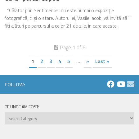
”Călător prin Sentimente” nu este numai o expoziție
fotografică, ci și o stare. Autorul ei, Vasile Iacob, vă invită să îi
fiți alături pe parcursul a celor 21 de zile, în care aceste...
Page 1 of 6
1
2
3
4
5
...
»
Last »
FOLLOW:
PE UNDE AM FOST:
Pe
unde
am
fost: