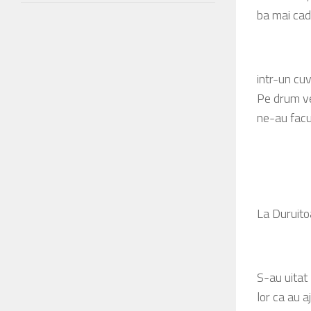
ba mai cad
intr-un c
Pe drum ve
ne-au facu
La Duruitoa
S-au uitat 
lor ca au a