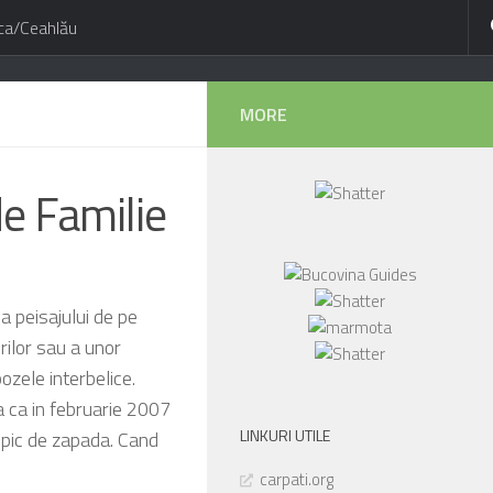
ca/Ceahlău
MORE
de Familie
a peisajului de pe
ilor sau a unor
ozele interbelice.
a ca in februarie 2007
LINKURI UTILE
 pic de zapada. Cand
carpati.org