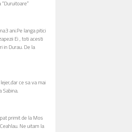
a “Duruitoare”
na3 ani.Pe langa pitici
pezii Ei , toti acesti
ri in Durau. De la
lejer,dar ce sa va mai
a Sabina.
spat primit de la Mos
N Ceahlau. Ne uitam la