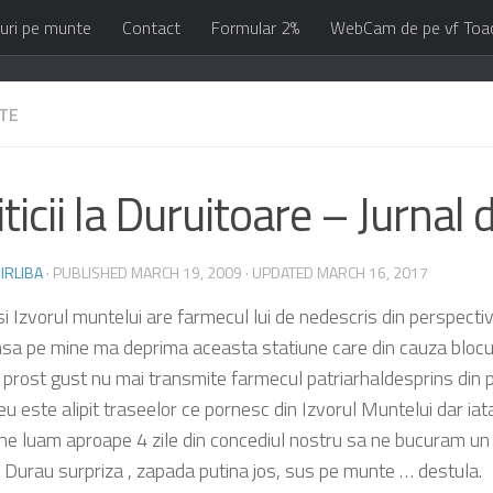
uri pe munte
Contact
Formular 2%
WebCam de pe vf Toa
TE
ticii la Duruitoare – Jurnal 
IRLIBA
· PUBLISHED
MARCH 19, 2009
· UPDATED
MARCH 16, 2017
i Izvorul muntelui are farmecul lui de nedescris din perspectiv
nsa pe mine ma deprima aceasta statiune care din cauza blocur
e prost gust nu mai transmite farmecul patriarhaldesprins din p
eu este alipit traseelor ce pornesc din Izvorul Muntelui dar iat
ne luam aproape 4 zile din concediul nostru sa ne bucuram un
 Durau surpriza , zapada putina jos, sus pe munte … destula.