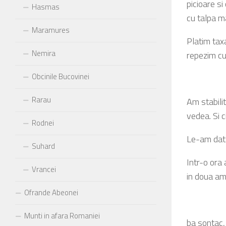
picioare si
Hasmas
cu talpa ma
Maramures
Platim taxa
Nemira
repezim cu
Obcinile Bucovinei
Rarau
Am stabilit
vedea. Si c
Rodnei
Le-am dat l
Suhard
Intr-o ora
Vrancei
in doua am 
Ofrande Abeonei
Munti in afara Romaniei
ba sontac,