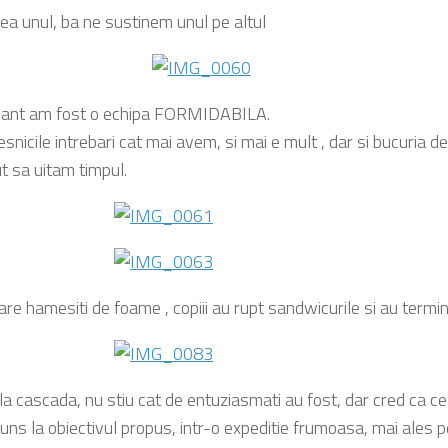
ea unul, ba ne sustinem unul pe altul
uvant am fost o echipa FORMIDABILA.
snicile intrebari cat mai avem, si mai e mult , dar si bucuria 
t sa uitam timpul.
re hamesiti de foame , copiii au rupt sandwicurile si au termin
la cascada, nu stiu cat de entuziasmati au fost, dar cred ca ce
juns la obiectivul propus, intr-o expeditie frumoasa, mai ales p