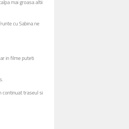
talpa mai groasa altii
 frunte cu Sabina ne
r in filme puteti
s.
 continuat traseul si