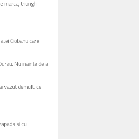
pe marcaj triunghi
 Matei Ciobanu care
 Durau. Nu inainte de a
ai vazut demult, ce
 zapada si cu