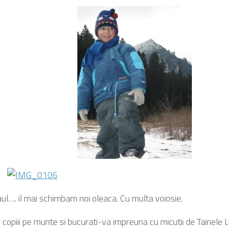
aul…. il mai schimbam noi oleaca. Cu multa voiosie.
copiii pe munte si bucurati-va impreuna cu micutii de Tainele L