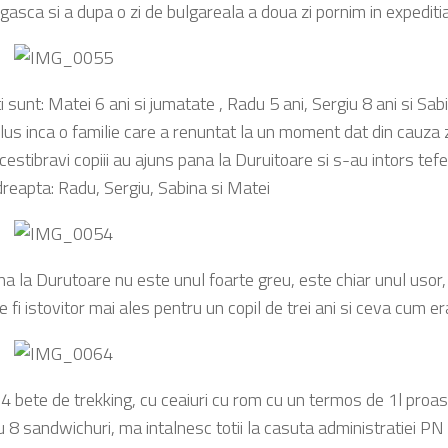
 gasca si a dupa o zi de bulgareala a doua zi pornim in expediti
i sunt: Matei 6 ani si jumatate , Radu 5 ani, Sergiu 8 ani si Sabi
. Plus inca o familie care a renuntat la un moment dat din cauza za
acestibravi copiii au ajuns pana la Duruitoare si s-au intors tefe
dreapta: Radu, Sergiu, Sabina si Matei
na la Durutoare nu este unul foarte greu, este chiar unul usor, 
 fi istovitor mai ales pentru un copil de trei ani si ceva cum er
 4 bete de trekking, cu ceaiuri cu rom cu un termos de 1l proa
cu 8 sandwichuri, ma intalnesc totii la casuta administratiei P