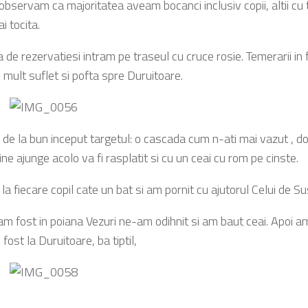
 observam ca majoritatea aveam bocanci inclusiv copii, altii cu 
i tocita.
 de rezervatiesi intram pe traseul cu cruce rosie. Temerarii in
 mult suflet si pofta spre Duruitoare.
 de la bun inceput targetul: o cascada cum n-ati mai vazut , doa
ine ajunge acolo va fi rasplatit si cu un ceai cu rom pe cinste.
a fiecare copil cate un bat si am pornit cu ajutorul Celui de Su
 am fost in poiana Vezuri ne-am odihnit si am baut ceai. Apoi am
fost la Duruitoare, ba tiptil,