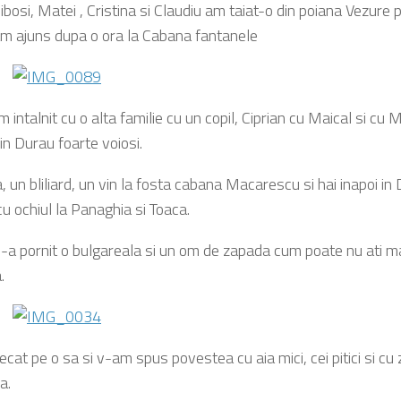
rlibosi, Matei , Cristina si Claudiu am taiat-o din poiana Vezure 
am ajuns dupa o ora la Cabana fantanele
intalnit cu o alta familie cu un copil, Ciprian cu Maical si cu
in Durau foarte voiosi.
, un bliliard, un vin la fosta cabana Macarescu si hai inapoi in
u ochiul la Panaghia si Toaca.
s-a pornit o bulgareala si un om de zapada cum poate nu ati m
.
ecat pe o sa si v-am spus povestea cu aia mici, cei pitici si cu
a.