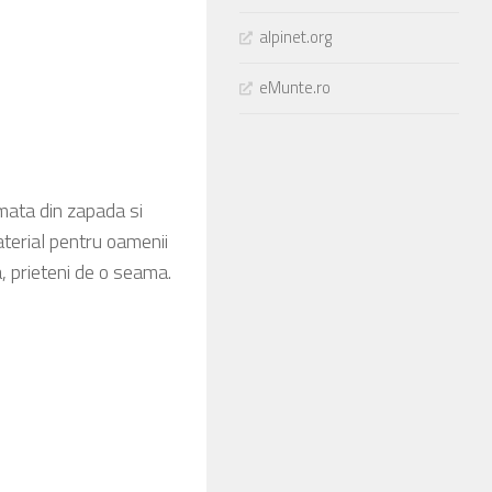
alpinet.org
eMunte.ro
mata din zapada si
material pentru oamenii
, prieteni de o seama.