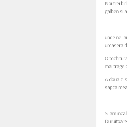
Noi trei bi
galben si 
unde ne-am 
urcasera d
O tochitura
mai trage c
A doua zi 
sapca mea
Si am incal
Duruitoare