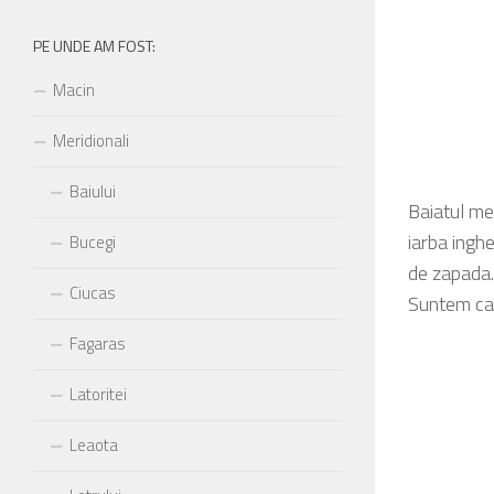
fost:
PE UNDE AM FOST:
Macin
Meridionali
Baiului
Baiatul me
iarba inghe
Bucegi
de zapada.
Ciucas
Suntem cat
Fagaras
Latoritei
Leaota