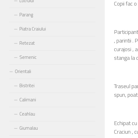
Lotrului
Copii fac o
Parang
Piatra Craiului
Participant
, parintii 
Retezat
curajosi , 
stanga la 
Semenic
Orientali
Traseul pa
Bistritei
spun, poate
Calimani
Ceahlau
Echipat cu
Giumalau
Craciun , 