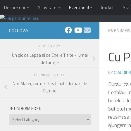
Despre noi
Activitate
Evenimente
Trackuri
Sfat
Skip to content
FOLLOW:
EVENIMEN
NEXT STORY
Cu Pi
Un pic de Lepsa si de Cheile Tisitei- Jurnal
de familie
BY
CLAUDIUB
PREVIOUS STORY
Duraul ca s
Noi, Matei, cortul si Ceahlaul – Jurnale de
Familie
Ceahlau. I
hoteluri d
Sufletul m
PE UNDE AM FOST:
reusim sa 
Pe
unde
ajungem in
am