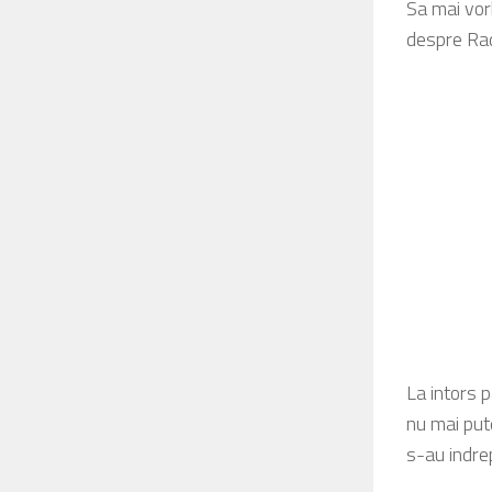
Sa mai vor
despre Rad
La intors 
nu mai pute
s-au indre