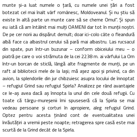
munte şi-a luat numele o ţară, cu numele unei ţări a fost
botezat cel mai înalt vârf românesc, Moldoveanul. Şi nu ştiu să
existe în altă parte un munte care să se cheme Omul“. Şi spun
eu: iată că am întâlnit mai mulţi OAMENI dar tot în munţii noştri.
De pe cer norii au dispărut demult; doar ici-colo câte o fleandură
albă face ca albastrul cerului să pară mai albastru. Las rucsacul
din spate, pun într-un buzunar – conform obiceiului meu – o
piatră pe care o voi strămuta de la cei 2238 m. ai vârfului La Om
într-un borcan de sticlă, lângă alte fragmente de munţi, pe un
raft al bibliotecii mele de la Iaşi; mă aşez apoi şi privind, ca din
avion, la splendorile din jur chibzuiesc asupra locului de înnoptat
– refugiul Grind sau refugiul Spirla? Analizez pe rând avantajele
ce le-aş avea dacă aş înnopta la unul din cele două refugii. Cu
toate că târgu-mureşenii îmi spuseseră că la Spirla se mai
vedeau persoane şi corturi în apropiere, aleg refugiul Grind.
Optez pentru acesta ţinând cont de eventualitatea unei
înrăutăţiri a vremii peste noapte; retragerea spre casă este mai
scurtă de la Grind decât de la Spirla.