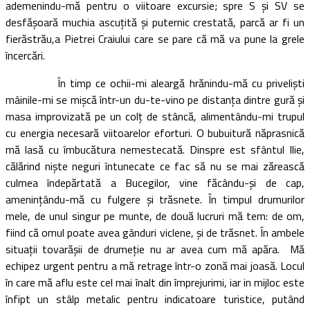
ademenindu-mă pentru o viitoare excursie; spre S şi SV se
desfăşoară muchia ascuţită şi puternic crestată, parcă ar fi un
fierăstrău,a Pietrei Craiului care se pare că mă va pune la grele
încercări.
În timp ce ochii-mi aleargă hrănindu-mă cu privelişti
mâinile-mi se mişcă într-un du-te-vino pe distanţa dintre gură şi
masa improvizată pe un colţ de stâncă, alimentându-mi trupul
cu energia necesară viitoarelor eforturi. O bubuitură năprasnică
mă lasă cu îmbucătura nemestecată. Dinspre est sfântul Ilie,
călărind nişte neguri întunecate ce fac să nu se mai zărească
culmea îndepărtată a Bucegilor, vine făcându-şi de cap,
ameninţându-mă cu fulgere şi trăsnete. În timpul drumurilor
mele, de unul singur pe munte, de două lucruri mă tem: de om,
fiind că omul poate avea gânduri viclene, şi de trăsnet. În ambele
situaţii tovarăşii de drumeţie nu ar avea cum mă apăra. Mă
echipez urgent pentru a mă retrage într-o zonă mai joasă. Locul
în care mă aflu este cel mai înalt din împrejurimi, iar in mijloc este
înfipt un stâlp metalic pentru indicatoare turistice, putând