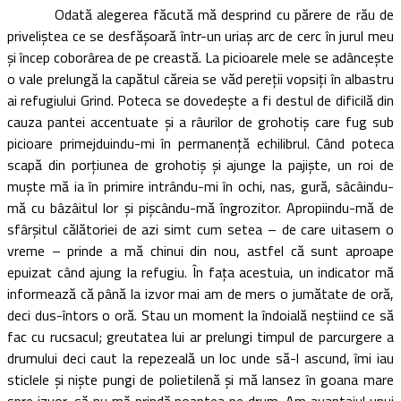
Odată alegerea făcută mă desprind cu părere de rău de
priveliştea ce se desfăşoară într-un uriaş arc de cerc în jurul meu
şi încep coborârea de pe creastă. La picioarele mele se adânceşte
o vale prelungă la capătul căreia se văd pereţii vopsiţi în albastru
ai refugiului Grind. Poteca se dovedeşte a fi destul de dificilă din
cauza pantei accentuate şi a râurilor de grohotiş care fug sub
picioare primejduindu-mi în permanenţă echilibrul. Când poteca
scapă din porţiunea de grohotiş şi ajunge la pajişte, un roi de
muşte mă ia în primire intrându-mi în ochi, nas, gură, sâcâindu-
mă cu bâzâitul lor şi pişcându-mă îngrozitor. Apropiindu-mă de
sfârşitul călătoriei de azi simt cum setea – de care uitasem o
vreme – prinde a mă chinui din nou, astfel că sunt aproape
epuizat când ajung la refugiu. În faţa acestuia, un indicator mă
informează că până la izvor mai am de mers o jumătate de oră,
deci dus-întors o oră. Stau un moment la îndoială neştiind ce să
fac cu rucsacul; greutatea lui ar prelungi timpul de parcurgere a
drumului deci caut la repezeală un loc unde să-l ascund, îmi iau
sticlele şi nişte pungi de polietilenă şi mă lansez în goana mare
spre izvor, să nu mă prindă noaptea pe drum. Am avantajul unui