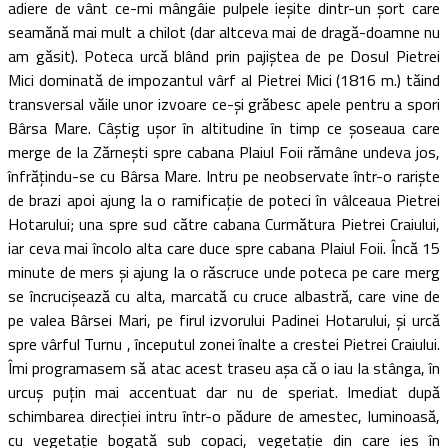
adiere de vânt ce-mi mângâie pulpele ieşite dintr-un şort care
seamănă mai mult a chilot (dar altceva mai de dragă-doamne nu
am găsit). Poteca urcă blând prin pajiştea de pe Dosul Pietrei
Mici dominată de impozantul vârf al Pietrei Mici (1816 m.) tăind
transversal văile unor izvoare ce-şi grăbesc apele pentru a spori
Bârsa Mare. Câştig uşor în altitudine în timp ce şoseaua care
merge de la Zărneşti spre cabana Plaiul Foii rămâne undeva jos,
înfrăţindu-se cu Bârsa Mare. Intru pe neobservate într-o rarişte
de brazi apoi ajung la o ramificaţie de poteci în vâlceaua Pietrei
Hotarului; una spre sud către cabana Curmătura Pietrei Craiului,
iar ceva mai încolo alta care duce spre cabana Plaiul Foii. Încă 15
minute de mers şi ajung la o răscruce unde poteca pe care merg
se încrucişează cu alta, marcată cu cruce albastră, care vine de
pe valea Bârsei Mari, pe firul izvorului Padinei Hotarului, şi urcă
spre vârful Turnu , începutul zonei înalte a crestei Pietrei Craiului.
Îmi programasem să atac acest traseu aşa că o iau la stânga, în
urcuş puţin mai accentuat dar nu de speriat. Imediat după
schimbarea direcţiei intru într-o pădure de amestec, luminoasă,
cu vegetaţie bogată sub copaci, vegetaţie din care ies în