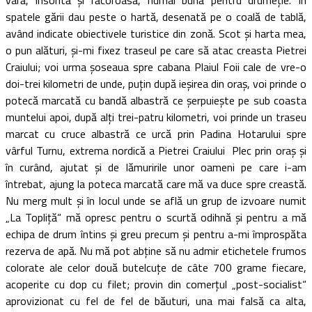
spatele gării dau peste o hartă, desenată pe o coală de tablă,
având indicate obiectivele turistice din zonă. Scot şi harta mea,
o pun alături, şi-mi fixez traseul pe care să atac creasta Pietrei
Craiului; voi urma şoseaua spre cabana Plaiul Foii cale de vre-o
doi-trei kilometri de unde, puţin după ieşirea din oraş, voi prinde o
potecă marcată cu bandă albastră ce şerpuieşte pe sub coasta
muntelui apoi, după alţi trei-patru kilometri, voi prinde un traseu
marcat cu cruce albastră ce urcă prin Padina Hotarului spre
vârful Turnu, extrema nordică a Pietrei Craiului Plec prin oraş şi
în curând, ajutat şi de lămuririle unor oameni pe care i-am
întrebat, ajung la poteca marcată care mă va duce spre creastă.
Nu merg mult şi în locul unde se află un grup de izvoare numit
„La Topliţă“ mă opresc pentru o scurtă odihnă şi pentru a mă
echipa de drum întins şi greu precum şi pentru a-mi împrospăta
rezerva de apă. Nu mă pot abţine să nu admir etichetele frumos
colorate ale celor două butelcuţe de câte 700 grame fiecare,
acoperite cu dop cu filet; provin din comerţul „post-socialist“
aprovizionat cu fel de fel de băuturi, una mai falsă ca alta,