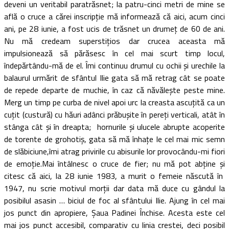
deveni un veritabil paratrăsnet; la patru-cinci metri de mine se
află o cruce a cărei inscripţie mă informează că aici, acum cinci
ani, pe 28 iunie, a fost ucis de trăsnet un drumeţ de 60 de ani.
Nu mă credeam superstiţios dar crucea aceasta mă
impulsionează să părăsesc în cel mai scurt timp locul,
îndepărtându-mă de el. Îmi continuu drumul cu ochii şi urechile la
balaurul urmărit de sfântul Ilie gata să mă retrag cât se poate
de repede departe de muchie, în caz că năvăleşte peste mine.
Merg un timp pe curba de nivel apoi urc la creasta ascuţită ca un
cuţit (custură) cu hăuri adânci prăbuşite în pereţi verticali, atât în
stânga cât şi în dreapta; hornurile şi ulucele abrupte acoperite
de torente de grohotiş, gata să mă înhaţe le cel mai mic semn
de slăbiciune,îmi atrag privirile cu abisurile lor provocându-mi fiori
de emoţie.Mai întâlnesc o cruce de fier; nu mă pot abţine şi
citesc că aici, la 28 iunie 1983, a murit o femeie născută în
1947, nu scrie motivul morţii dar data mă duce cu gândul la
posibilul asasin … biciul de foc al sfântului Ilie. Ajung în cel mai
jos punct din apropiere, Şaua Padinei Închise. Acesta este cel
mai jos punct accesibil, comparativ cu linia crestei, deci posibil