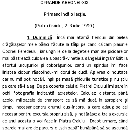
OFRANDE ABEONEI-XIX.
Primesc încă o lecţie.
(Piatra Craiului, 2-3 iulie 1990 )
1, Duminică
Încă mai atârnă flenduri din pielea
drăgălaşelor mele băşici făcute la tălpi pe când călcam plaiurile
Obcinei Feredeului, iar unghiile de la degetele mari ale picioarelor
mai păstrează culoarea albastră-vineţie a sângelui îngrămădit la
efortul urcuşurilor şi coborâşurilor, când un spiriduş îmi face
liniştea cioburi răscolindu-mi dorul de ducă. Aş vrea o noutate
dar nu mă pot hotărî. Înşir pe masă ghidurile turistice şi nu ştiu
pe care să-l aleg. De pe coperta celui al Pietrei Craiului îmi sare în
ochi fotografia incitantă acrestelor. Calculez distanţa până
acolo, mijloacele de transport ce să mă ducă în apropiere şi
timpul necesar pentru drumul dus-întors, la care adaug pe cel
necesar pentru excursia propriu zisă, şi hotărăsc: a treia excursie
de anul acesta o voi face în Piatra Craiului. Drept urmare, când
soarele mai are de parcurs o „şchioapă“ bunăpână să se ascundă