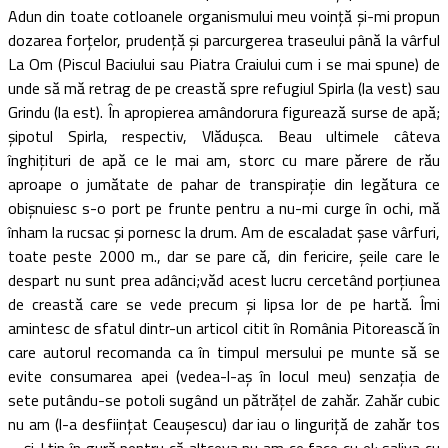
Adun din toate cotloanele organismului meu voinţă şi-mi propun
dozarea forţelor, prudenţă şi parcurgerea traseului până la vârful
La Om (Piscul Baciului sau Piatra Craiului cum i se mai spune) de
unde să mă retrag de pe creastă spre refugiul Spirla (la vest) sau
Grindu (la est). În apropierea amândorura figurează surse de apă;
şipotul Spirla, respectiv, Vlăduşca. Beau ultimele câteva
înghiţituri de apă ce le mai am, storc cu mare părere de rău
aproape o jumătate de pahar de transpiraţie din legătura ce
obişnuiesc s-o port pe frunte pentru a nu-mi curge în ochi, mă
înham la rucsac şi pornesc la drum. Am de escaladat şase vârfuri,
toate peste 2000 m., dar se pare că, din fericire, şeile care le
despart nu sunt prea adânci;văd acest lucru cercetând porţiunea
de creastă care se vede precum şi lipsa lor de pe hartă. Îmi
amintesc de sfatul dintr-un articol citit în România Pitorească în
care autorul recomanda ca în timpul mersului pe munte să se
evite consumarea apei (vedea-l-aş în locul meu) senzaţia de
sete putându-se potoli sugând un pătrăţel de zahăr. Zahăr cubic
nu am (l-a desfiinţat Ceauşescu) dar iau o linguriţă de zahăr tos
… şi-l ţin în gură pentru că altceva nu am ce face cu el; saliva cu