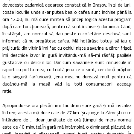
dovedeşte zadarnică deoarece constat că în Braşov, în zi de luni,
toate locurile unde s-ar putea bea o cafea sunt închise până la
ora 12.00; nu mă duce mintea să pricep logica acestui program
după care funcţionează, pentru că sunt închise şi duminica. Când,
în sfârşit, am norocul să dau peste o cofetărie deschisă sunt
informat că nu pregătesc cafea. Mă hotărăsc totuşi să iau o
prăjitură; din vitrină îmi fac cu ochiul nişte savarine a căror frişcă
îmi deschide izvor în gură invitându-mă să-mi răsfăţ papilele
gustative cu deliciul lor. Dar cum savarinele sunt minuscule în
raport cu pofta mea, cu toată jena ce o simt, cer două prăjituri
la o singură farfurioară. Jena mea nu durează mult pentru că
ducându-mă la masă văd la toti consumatorii aceeaşi
raţie.
Apropiindu-se ora plecării îmi fac drum spre gară şi mă instalez
în tren; acesta mă duce cale de 27 km. Şi ajunge la Zărneşti cu o
întârziere de … doar jumătate de oră (timpul de mers normal
este de 40 minute).În gară mă întâmpină o dimineaţă plăcută de
vară, însorită şi răcoroasă, numai bună pentru drumeţie. În