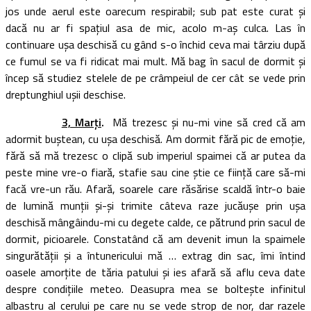
jos unde aerul este oarecum respirabil; sub pat este curat şi
dacă nu ar fi spaţiul asa de mic, acolo m-aş culca. Las în
continuare uşa deschisă cu gând s-o închid ceva mai târziu după
ce fumul se va fi ridicat mai mult. Mă bag în sacul de dormit şi
încep să studiez stelele de pe crâmpeiul de cer cât se vede prin
dreptunghiul uşii deschise.
3, Marţi
.
Mă trezesc şi nu-mi vine să cred că am
adormit buştean, cu uşa deschisă. Am dormit fără pic de emoţie,
fără să mă trezesc o clipă sub imperiul spaimei că ar putea da
peste mine vre-o fiară, stafie sau cine ştie ce fiinţă care să-mi
facă vre-un rău. Afară, soarele care răsărise scaldă într-o baie
de lumină munţii şi-şi trimite câteva raze jucăuşe prin uşa
deschisă mângâindu-mi cu degete calde, ce pătrund prin sacul de
dormit, picioarele. Constatând că am devenit imun la spaimele
singurătăţii şi a întunericului mă … extrag din sac, îmi întind
oasele amorţite de tăria patului şi ies afară să aflu ceva date
despre condiţiile meteo. Deasupra mea se bolteşte infinitul
albastru al cerului pe care nu se vede strop de nor, dar razele