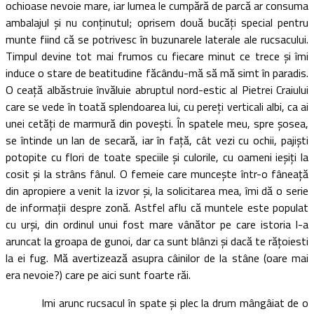
ochioase nevoie mare, iar lumea le cumpără de parcă ar consuma
ambalajul şi nu conţinutul; oprisem două bucăţi special pentru
munte fiind că se potrivesc în buzunarele laterale ale rucsacului.
Timpul devine tot mai frumos cu fiecare minut ce trece şi îmi
induce o stare de beatitudine făcându-mă să mă simt în paradis.
O ceaţă albăstruie învăluie abruptul nord-estic al Pietrei Craiului
care se vede în toată splendoarea lui, cu pereţi verticali albi, ca ai
unei cetăţi de marmură din poveşti. În spatele meu, spre şosea,
se întinde un lan de secară, iar în faţă, cât vezi cu ochii, pajişti
potopite cu flori de toate speciile şi culorile, cu oameni ieşiţi la
cosit şi la strâns fânul. O femeie care munceşte într-o fâneaţă
din apropiere a venit la izvor şi, la solicitarea mea, îmi dă o serie
de informaţii despre zonă. Astfel aflu că muntele este populat
cu urşi, din ordinul unui fost mare vânător pe care istoria l-a
aruncat la groapa de gunoi, dar ca sunt blânzi şi dacă te răţoiesti
la ei fug. Mă avertizează asupra câinilor de la stâne (oare mai
era nevoie?) care pe aici sunt foarte răi.
Imi arunc rucsacul în spate şi plec la drum mângâiat de o