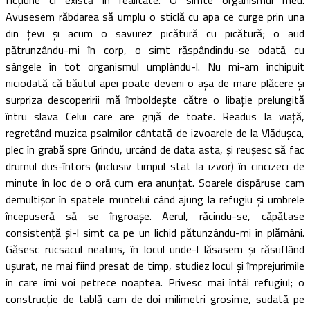
Avusesem răbdarea să umplu o sticlă cu apa ce curge prin una
din ţevi şi acum o savurez picătură cu picătură; o aud
pătrunzându-mi în corp, o simt răspândindu-se odată cu
sângele în tot organismul umplându-l. Nu mi-am închipuit
niciodată că băutul apei poate deveni o aşa de mare plăcere şi
surpriza descoperirii mă îmboldeşte către o libaţie prelungită
întru slava Celui care are grijă de toate. Readus la viaţă,
regretând muzica psalmilor cântată de izvoarele de la Vlăduşca,
plec în grabă spre Grindu, urcând de data asta, şi reuşesc să fac
drumul dus-întors (inclusiv timpul stat la izvor) în cincizeci de
minute în loc de o oră cum era anunţat. Soarele dispăruse cam
demultişor în spatele muntelui când ajung la refugiu şi umbrele
începuseră să se îngroaşe. Aerul, răcindu-se, căpătase
consistenţă şi-l simt ca pe un lichid pătunzându-mi în plămâni.
Găsesc rucsacul neatins, în locul unde-l lăsasem şi răsuflând
uşurat, ne mai fiind presat de timp, studiez locul şi împrejurimile
în care îmi voi petrece noaptea. Privesc mai întâi refugiul; o
construcţie de tablă cam de doi milimetri grosime, sudată pe