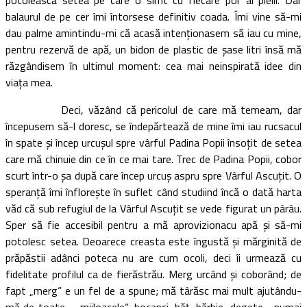
balaurul de pe cer îmi întorsese definitiv coada. Îmi vine să-mi
dau palme amintindu-mi că acasă intenţionasem să iau cu mine,
pentru rezervă de apă, un bidon de plastic de şase litri însă mă
răzgândisem în ultimul moment: cea mai neinspirată idee din
viaţa mea.
Deci, văzând că pericolul de care mă temeam, dar
începusem să-l doresc, se îndepărtează de mine îmi iau rucsacul
în spate şi încep urcuşul spre vârful Padina Popii însoţit de setea
care mă chinuie din ce în ce mai tare. Trec de Padina Popii, cobor
scurt într-o şa după care încep urcuş aspru spre Vârful Ascuţit. O
speranţă îmi înfloreşte în suflet când studiind încă o dată harta
văd că sub refugiul de la Vârful Ascuţit se vede figurat un pârâu.
Sper să fie accesibil pentru a mă aprovizionacu apă şi să-mi
potolesc setea. Deoarece creasta este îngustă şi mărginită de
prăpăstii adânci poteca nu are cum ocoli, deci îi urmează cu
fidelitate profilul ca de fierăstrău. Merg urcând şi coborând; de
fapt „merg“ e un fel de a spune; mă târăsc mai mult ajutându-
mă de toate …„mijloacele“, bocanci, băţ, bărbie, degete… numai