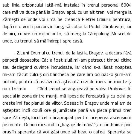
sub linia orizontului iată-mă instalat în trenul personal 6004
care mă va duce până la Braşov apoi, cu un alt tren, voi merge la
Zărneşti de unde voi urca pe creasta Pietrei Craiului pentruca,
după ce o voi fi parcurs în lung, să cobor la Podul Dâmboviţei, iar
de aici, cu vre-un mijloc auto, să merg la Câmpulung Muscel de
unde, cu trenul, să mă îndrept spre casă.
2.Luni
Drumul cu trenul, de la Iaşi la Braşov, a decurs fără
peripeţii deosebite. Cât a fost ziuă mi-am petrecut timpul citind
sau dezlegând cuvinte încrucişate, iar când s-a lăsat noaptea
mi-am făcut culcuş din bancheta pe care am ocupat-o şi m-am
odihnit, pentru că astăzi mă aşteaptă o zi de mers pe munte şi
nu-i tocmai . Când trenul se angajează pe valea Prahovei, în
special în zona dintre munţi, mă lipesc de fereastră şi cu ochii pe
creste îmi fac planuri de viitor. Sosesc în Braşov unde mai am de
aşteptat încă două ore şi jumătate până va pleca primul tren
spre Zărneşti, locul cel mai apropiat pentru începerea ascensiunii
pe munte. Depun rucsacul la „bagaje de mână“şi o iau hoinar prin
oraş în speranţa că voi găsi unde să beau o cafea. Speranţa se