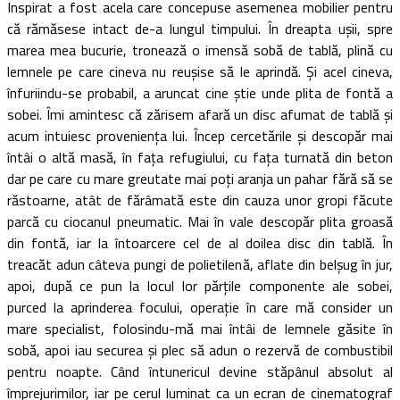
Inspirat a fost acela care concepuse asemenea mobilier pentru
că rămăsese intact de-a lungul timpului. În dreapta uşii, spre
marea mea bucurie, tronează o imensă sobă de tablă, plină cu
lemnele pe care cineva nu reuşise să le aprindă. Şi acel cineva,
înfuriindu-se probabil, a aruncat cine ştie unde plita de fontă a
sobei. Îmi amintesc că zărisem afară un disc afumat de tablă şi
acum intuiesc provenienţa lui. Încep cercetările şi descopăr mai
întâi o altă masă, în faţa refugiului, cu faţa turnată din beton
dar pe care cu mare greutate mai poţi aranja un pahar fără să se
răstoarne, atât de fărâmată este din cauza unor gropi făcute
parcă cu ciocanul pneumatic. Mai în vale descopăr plita groasă
din fontă, iar la întoarcere cel de al doilea disc din tablă. În
treacăt adun câteva pungi de polietilenă, aflate din belşug în jur,
apoi, după ce pun la locul lor părţile componente ale sobei,
purced la aprinderea focului, operaţie în care mă consider un
mare specialist, folosindu-mă mai întâi de lemnele găsite în
sobă, apoi iau securea şi plec să adun o rezervă de combustibil
pentru noapte. Când întunericul devine stăpânul absolut al
împrejurimilor, iar pe cerul luminat ca un ecran de cinematograf