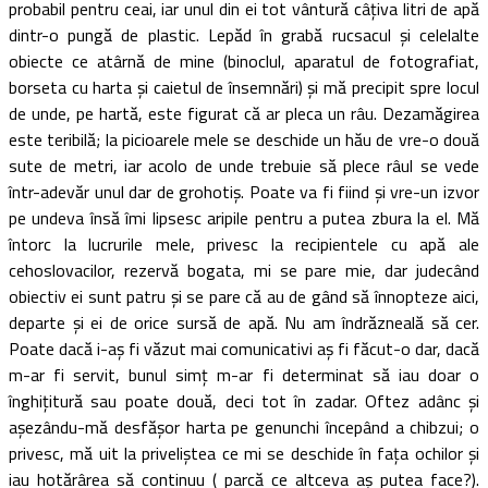
probabil pentru ceai, iar unul din ei tot vântură câţiva litri de apă
dintr-o pungă de plastic. Lepăd în grabă rucsacul şi celelalte
obiecte ce atârnă de mine (binoclul, aparatul de fotografiat,
borseta cu harta şi caietul de însemnări) şi mă precipit spre locul
de unde, pe hartă, este figurat că ar pleca un râu. Dezamăgirea
este teribilă; la picioarele mele se deschide un hău de vre-o două
sute de metri, iar acolo de unde trebuie să plece râul se vede
într-adevăr unul dar de grohotiş. Poate va fi fiind şi vre-un izvor
pe undeva însă îmi lipsesc aripile pentru a putea zbura la el. Mă
întorc la lucrurile mele, privesc la recipientele cu apă ale
cehoslovacilor, rezervă bogata, mi se pare mie, dar judecând
obiectiv ei sunt patru şi se pare că au de gând să înnopteze aici,
departe şi ei de orice sursă de apă. Nu am îndrăzneală să cer.
Poate dacă i-aş fi văzut mai comunicativi aş fi făcut-o dar, dacă
m-ar fi servit, bunul simţ m-ar fi determinat să iau doar o
înghiţitură sau poate două, deci tot în zadar. Oftez adânc şi
aşezându-mă desfăşor harta pe genunchi începând a chibzui; o
privesc, mă uit la priveliştea ce mi se deschide în faţa ochilor şi
iau hotărârea să continuu ( parcă ce altceva aş putea face?).