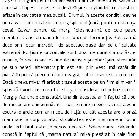
care să-l topesc lipseşte cu desăvârşire din glandele cu acest rol
aflate în cavitatea mea bucală. Drumul, în aceste condiţii, devine
un calvar. Dar un calvar frumos, splendid (dacă poate exista aşa
ceva). Calvar pentru că merg folosindu-mă de cele patru
membre, transformându-le în mijloace de locomoţie. Poteca mă
duce prin locuri incredibil de spectaculoase dar de dificultate
extremă. Porţiunile orizontale sunt doar de durata a două-trei
minute, în rest o succesiune de urcuşuri şi coborâşuri, strecurări
pe sub pereţi, alternativ prin est sau prin vest, mă caţăr din
piatră în piatră precum capra neagră, cobor asemenea cum urc.
Dacă cineva mi-ar fi arătat traseul acesta pe un film şi mi-ar fi
spus că-l voi face în realitate l-aş fi considerat cel puţin scrântit.
Merg şi fac unele constatări. Una din acestea ar fi faptul că tipul
de rucsac are o însemnătate foarte mare în excursii, mai ales în
excursiile grele cum ar fi cea de faţă; cu cât acesta are o priză
mai mare la corp cu atât stabilitatea este mai mare în locuri
unde echilibrul este imperios necesar. Splendoarea calvarului
constă în faptul că „mama natura“ mi-a presărat în cale flori: