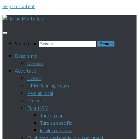
Skip to content
Search for:
Despre noi
Membri
Activitate
Ciclism
HPM Running Team
Pe plan local
Proiecte
Ture HPM
Ture cu copii
Ture cu specific
Intalniri de iarna
Colaborari, parteneriate si concursuri