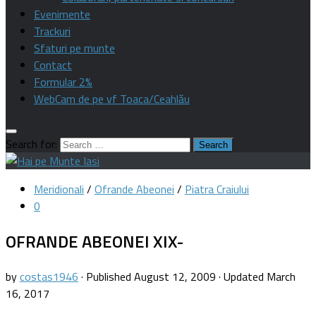
Evenimente
Trackuri
Sfaturi pe munte
Contact
Formular 2%
WebCam de pe vf Toaca/Ceahlău
Search for:
Meridionali
/
Ofrande Abeonei
/
Piatra Craiului
0
OFRANDE ABEONEI XIX-
by
costas1946
· Published
August 12, 2009
· Updated
March
16, 2017