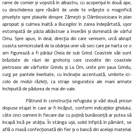
rame de cornier şi vopsită în albastru, cu acoperişul în două ape,
cu deschiderea spre răsărit de unde te vrăjeşte o magnifică
privelişte spre plaiurile dinspre Zărneşti şi Dâmbovicioara în plan
apropiat şi culmea înaltă a Bucegilor în zarea îndepărtată, uşor
estompată de pâcla albăstruie a înserării şi dominată de vârful
Omu. Spre apus, în deal, direcţia din care venisem, urcă abrupt
coasta semicirculară de la obârşia unei văi seci care pe harta ce o
am figurează a fi pârâul Cheia de sub Grind. Coastele văii sunt
brăzdate de râuri de grohotiş care izvodite din coastele
pietroase ale vârfurilor Grindu şi La Om, unite prin şaua Grindu,
curg pe pantele înierbate, cu înclinaţie accentuată, umbrite ici-
colo de molizi răzleţi, ca straje singuratice ale marii armate
închipuită de pădurea de mai din vale.
Pătrund în construcţia refugiului şi văd două priciuri
dispuse etajat în care ar fi încăput, conform indicaţiilor ghidului,
câte cinci oameni în fiecare dar cu puţină bunăvoinţă ar putea să
încapă încă pe atâţia. În stânga uşii, solid înfiptă în pământ, se
află o masă confecţionată din fier şi o bancă din acelaşi material.