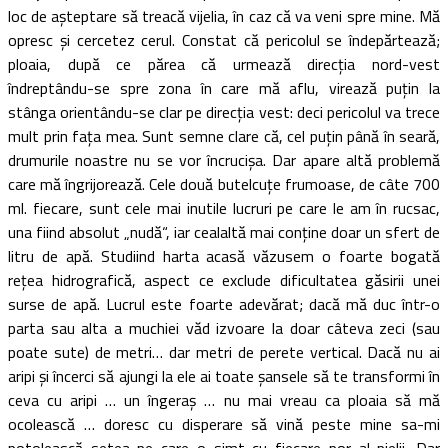
loc de aşteptare să treacă vijelia, în caz că va veni spre mine. Mă
opresc şi cercetez cerul. Constat că pericolul se îndepărtează;
ploaia, după ce părea că urmează direcţia nord-vest
îndreptându-se spre zona în care mă aflu, virează puţin la
stânga orientându-se clar pe direcţia vest: deci pericolul va trece
mult prin faţa mea. Sunt semne clare că, cel puţin până în seară,
drumurile noastre nu se vor încrucişa. Dar apare altă problemă
care mă îngrijorează. Cele două butelcuţe frumoase, de câte 700
ml. fiecare, sunt cele mai inutile lucruri pe care le am în rucsac,
una fiind absolut „nudă“, iar cealaltă mai conţine doar un sfert de
litru de apă. Studiind harta acasă văzusem o foarte bogată
reţea hidrografică, aspect ce exclude dificultatea găsirii unei
surse de apă. Lucrul este foarte adevărat; dacă mă duc într-o
parta sau alta a muchiei văd izvoare la doar câteva zeci (sau
poate sute) de metri… dar metri de perete vertical. Dacă nu ai
aripi şi încerci să ajungi la ele ai toate şansele să te transformi în
ceva cu aripi … un îngeraş … nu mai vreau ca ploaia să mă
ocolească … doresc cu disperare să vină peste mine sa-mi
potolească setea pe care o simt cu fiecare por al pielii. Dar