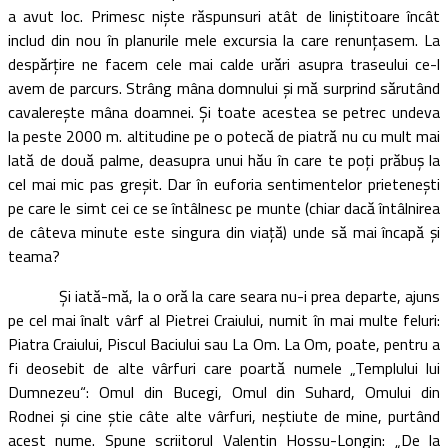
a avut loc. Primesc nişte răspunsuri atât de liniştitoare încât
includ din nou în planurile mele excursia la care renunţasem. La
despărţire ne facem cele mai calde urări asupra traseului ce-l
avem de parcurs. Strâng mâna domnului şi mă surprind sărutând
cavalereşte mâna doamnei. Şi toate acestea se petrec undeva
la peste 2000 m. altitudine pe o potecă de piatră nu cu mult mai
lată de două palme, deasupra unui hău în care te poţi prăbuş la
cel mai mic pas greşit. Dar în euforia sentimentelor prieteneşti
pe care le simt cei ce se întâlnesc pe munte (chiar dacă întâlnirea
de câteva minute este singura din viaţă) unde să mai încapă şi
teama?
Şi iată-mă, la o oră la care seara nu-i prea departe, ajuns
pe cel mai înalt vârf al Pietrei Craiului, numit în mai multe feluri:
Piatra Craiului, Piscul Baciului sau La Om. La Om, poate, pentru a
fi deosebit de alte vârfuri care poartă numele „Templului lui
Dumnezeu“: Omul din Bucegi, Omul din Suhard, Omului din
Rodnei şi cine ştie câte alte vârfuri, neştiute de mine, purtând
acest nume. Spune scriitorul Valentin Hossu-Longin: „De la