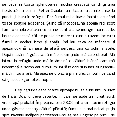
se vede în toată splendoarea muchia crestată ca dinţii unui
fierăstrău a culmii Pietrei Craiului, am toate treburile puse la
punct şi intru în refugiu. Dar fumul mi-o luase înainte ocupând
toate spaţiile existente. Ştiind că întotdeauna sobele reci scot
fum, o umplu zdravăn cu lemne pentru a se încinge mai repede,
las uşa deschisă cât se poate de mare şi, cum nu avem loc eu şi
fumul în acelaşi timp şi spaţiu îmi iau ceva de mâncare şi
aşezându-mă la masa de afară servesc cina cu ochii la stele.
După masă mă grăbesc să mă culc simţindu-mă tare obosit. Mă
întorc în refugiu unde mă întâmpină o căldură blândă care mă
îndeamnă la somn dar fumul îmi intră în ochi şi în nas alungându-
mă din nou afară. Mă aşez pe o piatră şi îmi trec timpul încercând
să ghicesc zgomotele nopţii.
Deşi pădurea este foarte aproape nu se aude nici un urlet
de fiară. Doar undeva departe, în vale, se aude un huruit surd,
vre-o apă probabil. În preajma orei 23,00 intru din nou în refugiu
unde găsesc aceeaşi căldură plăcută; fumul s-a mai ridicat puţin
spre tavanul încăperii permiţându-mi să mă lungesc pe priciul de