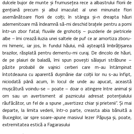
dulcele bujor de munte şi frumuseţea rece a albastrului florii de
genţiană precum şi albul imaculat al unei minunate flori
asemănătoare florii de colţi; în stânga şi-n dreapta hăuri
ademenitoare mă îndeamnă să-mi deschid braţele pentru a porni
într-un zbor fatal; fluviile de grohotiş – puzderie de pietricele
albe – îmi crează iluzia unei saltele de puf ce ar amortiza zboru-
mi himeric, iar jos, în fundul hăului, mă aşteaptă îmbrăţişarea
brazilor, răsplată pentru dementu-mi curaj. De dincolo de hăuri,
de pe plaiuri de baladă, îmi spun poveşti sălaşuri străbune –
păzite probabil de vajnici cerberi care m-au întâmpinat
întotdeauna cu aparentă duşmănie dar colţii lor nu s-au înfipt,
niciodată până acum, în locul de unde au apucat, această
muşcătură voindu-se – poate – doar o atingere între animal şi
om sau un avertisment al paznicului adresat potenţialului
răufăcător, un fel de a spune „avertizez chiar şi prietenii“. Şi mai
departe, la limita vederii, într-o parte, creasta abia bănuită a
Bucegilor, iar spre soare-apune masivul Iezer Păpuşa şi, poate,
extremitatea estică a Fagarasului