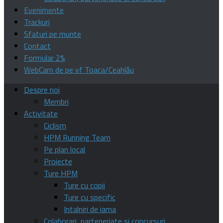
Evenimente
Trackuri
Sfaturi pe munte
Contact
Formular 2%
WebCam de pe vf Toaca/Ceahlău
Despre noi
Membri
Activitate
Ciclism
HPM Running Team
Pe plan local
Proiecte
Ture HPM
Ture cu copii
Ture cu specific
Intalniri de iarna
Colaborari, parteneriate si concursuri