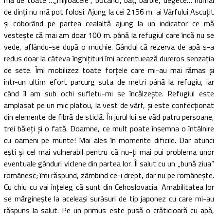
de dinţi nu mă pot folosi. Ajung la cei 2156 m. ai Vârfului Ascuţit
şi coborând pe partea cealaltă ajung la un indicator ce mă
vesteşte că mai am doar 100 m. până la refugiul care încă nu se
vede, aflându-se după o muchie. Gândul că rezerva de apă s-a
redus doar la câteva înghiţituri îmi accentuează dureros senzaţia
de sete. Îmi mobilizez toate forţele care mi-au mai rămas şi
într-un ultim efort parcurg suta de metri până la refugiu, iar
când îl am sub ochi sufletu-mi se încălzeşte. Refugiul este
amplasat pe un mic platou, la vest de vârf, şi este confecţionat
din elemente de fibră de sticlă. În jurul lui se văd patru persoane,
trei băieţi şi o fată. Doamne, ce mult poate însemna o întâlnire
cu oameni pe munte! Mai ales în momente dificile. Dar atunci
eşti şi cel mai vulnerabil pentru că nu-ţi mai pui problema unor
eventuale gânduri viclene din partea lor. Îi salut cu un „bună ziua“
românesc; îmi răspund, zâmbind ce-i drept, dar nu pe româneşte.
Cu chiu cu vai înţeleg că sunt din Cehoslovacia. Amabilitatea lor
se mărgineşte la aceleaşi surâsuri de tip japonez cu care mi-au
răspuns la salut. Pe un primus este pusă o crăticioară cu apă,