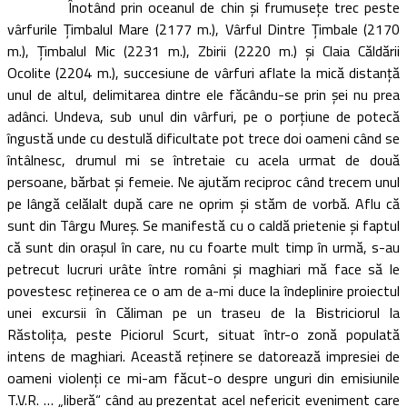
Înotând prin oceanul de chin şi frumuseţe trec peste
vârfurile Ţimbalul Mare (2177 m.), Vârful Dintre Ţimbale (2170
m.), Ţimbalul Mic (2231 m.), Zbirii (2220 m.) şi Claia Căldării
Ocolite (2204 m.), succesiune de vârfuri aflate la mică distanţă
unul de altul, delimitarea dintre ele făcându-se prin şei nu prea
adânci. Undeva, sub unul din vârfuri, pe o porţiune de potecă
îngustă unde cu destulă dificultate pot trece doi oameni când se
întâlnesc, drumul mi se întretaie cu acela urmat de două
persoane, bărbat şi femeie. Ne ajutăm reciproc când trecem unul
pe lângă celălalt după care ne oprim şi stăm de vorbă. Aflu că
sunt din Târgu Mureş. Se manifestă cu o caldă prietenie şi faptul
că sunt din oraşul în care, nu cu foarte mult timp în urmă, s-au
petrecut lucruri urâte între români şi maghiari mă face să le
povestesc reţinerea ce o am de a-mi duce la îndeplinire proiectul
unei excursii în Căliman pe un traseu de la Bistriciorul la
Răstoliţa, peste Piciorul Scurt, situat într-o zonă populată
intens de maghiari. Această reţinere se datorează impresiei de
oameni violenţi ce mi-am făcut-o despre unguri din emisiunile
T.V.R. … „liberă“ când au prezentat acel nefericit eveniment care