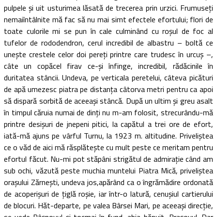
pulpele şi uit usturimea lăsată de trecerea prin urzici. Frumuseţi
nemaiîntâlnite mă fac să nu mai simt efectele efortului; flori de
toate culorile mi se pun în cale culminând cu roşul de foc al
tufelor de rododendron, cerul incredibil de albastru – boltă ce
uneşte crestele celor doi pereţi printre care trudesc în urcuş –,
câte un copăcel firav ce-şi înfinge, incredibil, rădăcinile în
duritatea stâncii. Undeva, pe verticala peretelui, câteva picături
de apă umezesc piatra pe distanţa câtorva metri pentru ca apoi
să dispară sorbită de aceeaşi stâncă. După un ultim şi greu asalt
în timpul căruia numai de dinţi nu m-am folosit, strecurându-mă
printre desişuri de jnepeni pitici, la capătul a trei ore de efort,
iată-mă ajuns pe vârful Turnu, la 1923 m. altitudine. Priveliştea
ce o văd de aici mă răsplăteşte cu mult peste ce meritam pentru
efortul făcut. Nu-mi pot stăpâni strigătul de admiraţie când am
sub ochi, văzută peste muchia muntelui Piatra Mică, priveliştea
oraşului Zărneşti, undeva jos,apărând ca o îngrămădire ordonată
de acoperişuri de ţiglă roşie, iar într-o latură, cenuşiul cartierului
de blocuri. Hăt-departe, pe valea Bârsei Mari, pe aceeaşi direcţie,
se vede Râşnovul şi tocmai în fund, abia bănuit, Braşovul. Dar