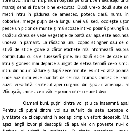
marcaj dens şi foarte bine executat. După vre-o două sute de
metri intru în pădurea de amestec; poteca clară, numai în
coborâre, merge puţin de-a lungul unei văi seci, ocoleşte uşor
peste un picior de munte şi mă scoate într-o poiană prelungă la
capătul căreia se vede vegetaţie de baltă dar apa este ascunsă
undeva în pământ. La rădăcina unui copac stingher dau de o
stivă de sticle goale a căror etichete mă informează asupra
conţinutului cu care fuseseră pline. Iau două sticle de câte un
litru şi gonesc mai departe alungat de setea teribilă ce-o simt;
intru din nou în pădure şi după zece minute ies într-o altă poiană
unde auzul îmi este inundat de cel mai frumos cântec ce l-am
auzit vreodată: cântecul apei curgând din şipotul amenajat al
Vlăduşcăi, cântec ce învăluie poiana într-un sunet divin.
Oameni buni, puţini dintre voi ştiu ce înseamnă apa!
Pentru că puţini dintre voi au suferit de sete aproape o
jumătate de zi depunând în acelaşi timp un efort deosebit. Mă
aşez lângă izvor şi descopăr că apa vie din poveste nu-i o
ficţiune ci există în realitate. O simte organismul meu.