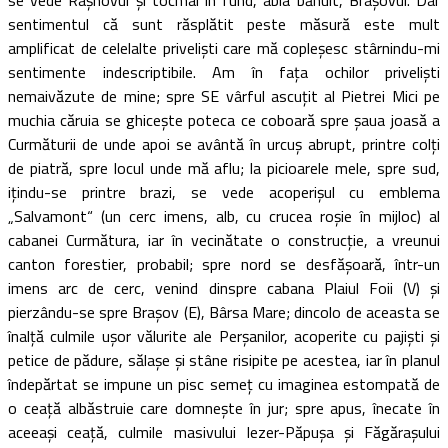
sentimentul că sunt răsplătit peste măsură este mult
amplificat de celelalte privelişti care mă copleşesc stârnindu-mi
sentimente indescriptibile. Am în faţa ochilor privelişti
nemaivăzute de mine; spre SE vârful ascuţit al Pietrei Mici pe
muchia căruia se ghiceşte poteca ce coboară spre şaua joasă a
Curmăturii de unde apoi se avântă în urcuş abrupt, printre colţi
de piatră, spre locul unde mă aflu; la picioarele mele, spre sud,
iţindu-se printre brazi, se vede acoperişul cu emblema
„Salvamont“ (un cerc imens, alb, cu crucea roşie în mijloc) al
cabanei Curmătura, iar în vecinătate o construcţie, a vreunui
canton forestier, probabil; spre nord se desfăşoară, într-un
imens arc de cerc, venind dinspre cabana Plaiul Foii (V) şi
pierzându-se spre Braşov (E), Bârsa Mare; dincolo de aceasta se
înalţă culmile uşor vălurite ale Perşanilor, acoperite cu pajişti şi
petice de pădure, sălaşe şi stâne risipite pe acestea, iar în planul
îndepărtat se impune un pisc semeţ cu imaginea estompată de
o ceaţă albăstruie care domneşte în jur; spre apus, înecate în
aceeaşi ceaţă, culmile masivului Iezer-Păpuşa şi Făgăraşului