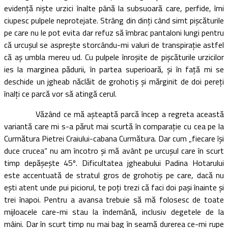
evidenţă nişte urzici înalte până la subsuoară care, perfide, îmi
ciupesc pulpele neprotejate. Strâng din dinţi când simt pişcăturile
pe care nu le pot evita dar refuz să îmbrac pantaloni lungi pentru
că urcuşul se aspreşte storcându-mi valuri de transpiraţie astfel
că aş umbla mereu ud. Cu pulpele înroşite de pişcăturile urzicilor
ies la marginea pădurii, în partea superioară, şi în faţă mi se
deschide un jgheab năclăit de grohotiş şi mărginit de doi pereţi
înalţi ce parcă vor să atingă cerul.
Văzând ce mă aşteaptă parcă încep a regreta această
variantă care mi s-a părut mai scurtă în comparaţie cu cea pe la
Curmătura Pietrei Craiului-cabana Curmătura. Dar cum „fiecare îşi
duce crucea“ nu am încotro şi mă avânt pe urcuşul care în scurt
timp depăşeşte 45º. Dificultatea jgheabului Padina Hotarului
este accentuată de stratul gros de grohotiş pe care, dacă nu
eşti atent unde pui piciorul, te poţi trezi că faci doi paşi înainte şi
trei înapoi. Pentru a avansa trebuie să mă folosesc de toate
mijloacele care-mi stau la îndemână, inclusiv degetele de la
mâini. Dar în scurt timp nu mai bag în seamă durerea ce-mi rupe