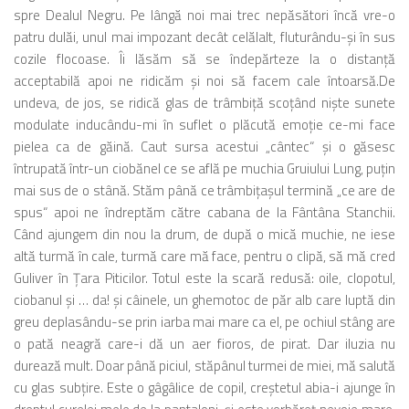
spre Dealul Negru. Pe lângă noi mai trec nepăsători încă vre-o
patru dulăi, unul mai impozant decât celălalt, fluturându-şi în sus
cozile flocoase. Îi lăsăm să se îndepărteze la o distanţă
acceptabilă apoi ne ridicăm şi noi să facem cale întoarsă.De
undeva, de jos, se ridică glas de trâmbiţă scoţând nişte sunete
modulate inducându-mi în suflet o plăcută emoţie ce-mi face
pielea ca de găină. Caut sursa acestui „cântec“ şi o găsesc
întrupată într-un ciobănel ce se află pe muchia Gruiului Lung, puţin
mai sus de o stână. Stăm până ce trâmbiţaşul termină „ce are de
spus“ apoi ne îndreptăm către cabana de la Fântâna Stanchii.
Când ajungem din nou la drum, de după o mică muchie, ne iese
altă turmă în cale, turmă care mă face, pentru o clipă, să mă cred
Guliver în Ţara Piticilor. Totul este la scară redusă: oile, clopotul,
ciobanul şi … da! şi câinele, un ghemotoc de păr alb care luptă din
greu deplasându-se prin iarba mai mare ca el, pe ochiul stâng are
o pată neagră care-i dă un aer fioros, de pirat. Dar iluzia nu
durează mult. Doar până piciul, stăpânul turmei de miei, mă salută
cu glas subţire. Este o gâgâlice de copil, creştetul abia-i ajunge în