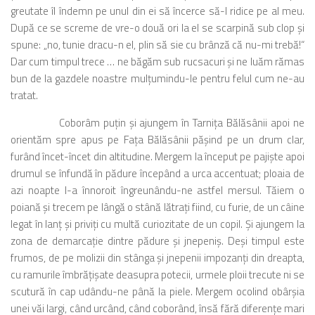
greutate îl îndemn pe unul din ei să încerce să-l ridice pe al meu.
După ce se screme de vre-o două ori la el se scarpină sub clop şi
spune: „no, tunie dracu-n el, plin să sie cu brânză că nu-mi trebă!“
Dar cum timpul trece … ne băgăm sub rucsacuri şi ne luăm rămas
bun de la gazdele noastre mulţumindu-le pentru felul cum ne-au
tratat.
Coborâm puţin şi ajungem în Tarniţa Bălăsânii apoi ne
orientăm spre apus pe Faţa Bălăsânii păşind pe un drum clar,
furând încet-încet din altitudine. Mergem la început pe pajişte apoi
drumul se înfundă în pădure începând a urca accentuat; ploaia de
azi noapte l-a înnoroit îngreunându-ne astfel mersul. Tăiem o
poiană şi trecem pe lângă o stână lătraţi fiind, cu furie, de un câine
legat în lanţ şi priviţi cu multă curiozitate de un copil. Şi ajungem la
zona de demarcaţie dintre pădure şi jnepeniş. Deşi timpul este
frumos, de pe molizii din stânga şi jnepenii impozanţi din dreapta,
cu ramurile îmbrăţişate deasupra potecii, urmele ploii trecute ni se
scutură în cap udându-ne până la piele. Mergem ocolind obârşia
unei văi largi, când urcând, când coborând, însă fără diferenţe mari