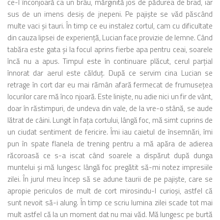
ce-l înconjoară ca un brâu, mărginită jos de pădurea de brad, iar
sus de un imens desiş de jnepeni. Pe pajişte se văd păscând
multe vaci şi tauri. În timp ce eu instalez cortul, cam cu dificultate
din cauza lipsei de experienţă, Lucian face provizie de lemne. Când
tabăra este gata şi la focul aprins fierbe apa pentru ceai, soarele
încă nu a apus. Timpul este în continuare plăcut, cerul parţial
înnorat dar aerul este călduţ. După ce servim cina Lucian se
retrage în cort dar eu mai rămân afară fermecat de frumuseţea
locurilor care mă înco njoară. Este linişte, nu adie nici un fir de vânt,
doar în răstimpuri, de undeva din vale, de la vre-o stână, se aude
lătrat de câini. Lungit în faţa cortului, lângă foc, mă simt cuprins de
un ciudat sentiment de fericire. Îmi iau caietul de însemnări, îmi
pun în spate flanela de trening pentru a mă apăra de adierea
răcoroasă ce s-a iscat când soarele a dispărut după dunga
muntelui şi mă lungesc lângă foc pregătit să-mi notez impresiile
zilei. În jurul meu încep să se adune taurii de pe pajişte, care se
apropie periculos de mult de cort mirosindu-l curioşi, astfel că
sunt nevoit să-i alung. În timp ce scriu lumina zilei scade tot mai
mult astfel că la un moment dat nu mai văd. Mă lungesc pe burtă