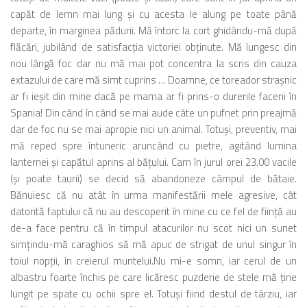
capăt de lemn mai lung şi cu acesta le alung pe toate până
departe, în marginea pădurii. Mă întorc la cort ghidându-mă după
flăcări, jubilând de satisfacţia victoriei obţinute. Mă lungesc din
nou lângă foc dar nu mă mai pot concentra la scris din cauza
extazului de care mă simt cuprins … Doamne, ce toreador straşnic
ar fi ieşit din mine dacă pe mama ar fi prins-o durerile facerii în
Spania! Din când în când se mai aude câte un pufnet prin preajmă
dar de foc nu se mai apropie nici un animal. Totuşi, preventiv, mai
mă reped spre întuneric aruncând cu pietre, agitând lumina
lanternei şi capătul aprins al băţului. Cam în jurul orei 23.00 vacile
(şi poate taurii) se decid să abandoneze câmpul de bătaie.
Bănuiesc că nu atât în urma manifestării mele agresive, cât
datorită faptului că nu au descoperit în mine cu ce fel de fiinţă au
de-a face pentru că în timpul atacurilor nu scot nici un sunet
simţindu-mă caraghios să mă apuc de strigat de unul singur în
toiul nopţii, în creierul muntelui.Nu mi-e somn, iar cerul de un
albastru foarte închis pe care licăresc puzderie de stele mă ţine
lungit pe spate cu ochii spre el. Totuşi fiind destul de târziu, iar