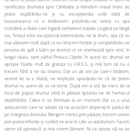
ramificaţia drumului spre Cârlibaba şi întindem masă mare de
prânz ospătându-ne şi cu excepţionala urdă dată de
bucovineanca ce o întâlnisem, potolindu-ne setea cu apa
cristalină a râului care îngână neînţelese balade curgând pe lângă
noi. Timpul este excepţional îndemnându-ne la drum, aşa că nu
mai zăbovim mult după ce ne refacem forţele şi completându-ne
provizia de apă o luăm pe drumul ce se orientează spre vest, în
lungul râului, spre vârful Preluca Căţelei. În acest loc drumul se
apropie foarte mult de graniţa cu U.R.S.S. şi mă tem să nu o
trecem fără a ne da seama. Dar un alt om pe care-l întâlnim,
venind de la o stână, ne linişteşte spunându-ne că de ţinem
drumul nu avem de ce ne teme. După vre-o oră de mers de la
locul de popas drumul intră în pădure lipsindu-ne de farmecul
depărtărilor. Calea ni se întretaie la un moment dat cu a unui
autocamion care ne sileşte să ne aruncăm disperaţi în şantul de
pe marginea drumului. Mergem mereu prin pădure, trecem uneori
prin poieni înflorite şi curând ne iese în cale un autoturism. Facem
semn să oprească şi mai cerem lămuriri. Ni se spune să nu ne