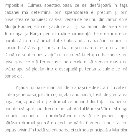
imposibile. Culmea spectaculoasă ce se desfăşoară în faţa
cabanei mă determină, prin splendoarea ei precum şi prin
priveliştea ce bănuiesc că s-ar vedea de pe unul din vârfuri spre
Munţii Rodnei, să cer găzduire aici şi să amân plecarea spre
Toroioaga şi Borşa pentru mâine dimineaţă. Cererea îmi este
aprobată cu multă amabilitate. Coborând la cabană îi comunic lui
Lucian hotărârea pe care am luat-o şi cu care el este de acord.
După ce suntem instalaţi într-o cameră la etaj, cu balconul spre
priveliştea ce mă fermecase, ne decidem să servim masa de
prânz apoi să plecăm într-o escapadă pe tentanta culme ce mă
oprise aici.
Aşadar, după ce mâncăm de prânz şi ne delectăm cu câte o
cafea generoasă, plecăm uşori, zburând parcă, lipsiţi de greutatea
bagajelor, apucând-o pe drumul ce pornind din faţa cabanei se
orientează spre sud. Trecem pe sub Vârful Mare şi Vârful Strungi,
ambele acoperite cu îmbrăcăminte deasă de jnepeni, apoi
părăsim drumul şi urcăm direct pe vârful Cornedei unde facem
popas privind în toată splendoarea ei culmea principală a Munţilor