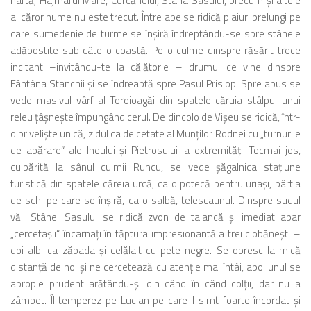
hartă; Hajmarul Mare, Cercănelul, Stâna Sasului, precum şi altele
al căror nume nu este trecut. Între ape se ridică plaiuri prelungi pe
care sumedenie de turme se înşiră îndreptându-se spre stânele
adăpostite sub câte o coastă. Pe o culme dinspre răsărit trece
incitant –invitându-te la călătorie – drumul ce vine dinspre
Fântâna Stanchii şi se îndreaptă spre Pasul Prislop. Spre apus se
vede masivul vârf al Toroioagăi din spatele căruia stâlpul unui
releu ţâşneşte împungând cerul. De dincolo de Vişeu se ridică, într-
o privelişte unică, zidul ca de cetate al Munţilor Rodnei cu „turnurile
de apărare“ ale Ineului şi Pietrosului la extremităţi. Tocmai jos,
cuibărită la sânul culmii Runcu, se vede şăgalnica staţiune
turistică din spatele căreia urcă, ca o potecă pentru uriaşi, pârtia
de schi pe care se înşiră, ca o salbă, telescaunul. Dinspre sudul
văii Stânei Sasului se ridică zvon de talancă şi imediat apar
„cercetaşii“ încarnaţi în făptura impresionantă a trei ciobăneşti –
doi albi ca zăpada şi celălalt cu pete negre. Se opresc la mică
distanţă de noi şi ne cercetează cu atenţie mai întâi, apoi unul se
apropie prudent arătându-şi din când în când colţii, dar nu a
zâmbet. Îl temperez pe Lucian pe care-l simt foarte încordat şi