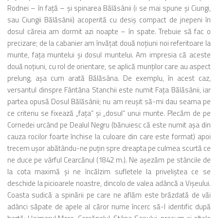
Rodnei – în faţă – şi spinarea Bălăsânii (i se mai spune şi Ciungi,
sau Ciungii Bălăsânii) acoperită cu desiş compact de jnepeni în
dosul căreia am dormit azi noapte – în spate. Trebuie să fac o
precizare; de la cabanier am învăţat două noţiuni noi referitoare la
munte, faţa muntelui şi dosul muntelui. Am impresia că aceste
două noţiuni, cu rol de orientare, se aplică munţilor care au aspect
prelung, aşa cum arată Bălăsâna. De exemplu, în acest caz,
versantul dinspre Fântâna Stanchii este numit Faţa Bălăsânii, iar
partea opusă Dosul Bălăsânii; nu am reuşit să-mi dau seama pe
ce criteriu se fixează „faţa“ şi „dosul“ unui munte. Plecăm de pe
Cornedei urcând pe Dealul Negru (bănuiesc că este numit aşa din
cauza rocilor foarte închise la culoare din care este format) apoi
trecem uşor abătându-ne puţin spre dreapta pe culmea scurtă ce
ne duce pe vârful Cearcănul (1842 m.). Ne aşezăm pe stâncile de
la cota maximă şi ne încălzim sufletele la priveliştea ce se
deschide la picioarele noastre, dincolo de valea adâncă a Vişeului.
Coasta sudică a spinării pe care ne aflăm este brăzdată de văi
adânci săpate de apele al căror nume încerc să-l identific după