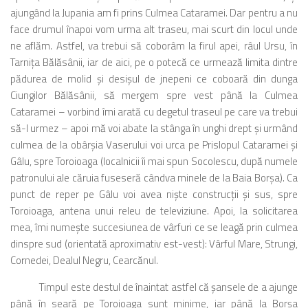
ajungând la Jupania am fi prins Culmea Cataramei. Dar pentru a nu
face drumul înapoi vom urma alt traseu, mai scurt din locul unde
ne aflăm. Astfel, va trebui să coborâm la firul apei, râul Ursu, în
Tarniţa Bălăsânii, iar de aici, pe o potecă ce urmează limita dintre
pădurea de molid şi desişul de jnepeni ce coboară din dunga
Ciungilor Bălăsânii, să mergem spre vest până la Culmea
Cataramei – vorbind îmi arată cu degetul traseul pe care va trebui
să-l urmez – apoi mă voi abate la stânga în unghi drept şi urmând
culmea de la obârşia Vaserului voi urca pe Prislopul Cataramei şi
Gâlu, spre Toroioaga (localnicii îi mai spun Socolescu, după numele
patronului ale căruia fuseseră cândva minele de la Baia Borşa). Ca
punct de reper pe Gâlu voi avea nişte construcţii şi sus, spre
Toroioaga, antena unui releu de televiziune. Apoi, la solicitarea
mea, îmi numeşte succesiunea de vârfuri ce se leagă prin culmea
dinspre sud (orientată aproximativ est-vest): Vârful Mare, Strungi,
Cornedei, Dealul Negru, Cearcănul.
Timpul este destul de înaintat astfel că şansele de a ajunge
până în seară pe Toroioaga sunt minime, iar până la Borşa