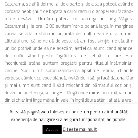
Catarama, se află doi molizi, de o parte şi de alta a potecii, având o
coroană neobişnuit de bogată a căror ramuri o acopereau făcând-
o de nevăzut. Urmăm poteca ce parcurge în lung Măgura
Cataramei şi la ora 13.00 suntem într-o poiană largă în marginea
căreia se află o stână înconjurată de mulţimea de oi a turmei.
Lătratul unui câine ne dă de veste că am fost simţiţi; ne căutăm
un loc potrivit unde să ne aşezăm, astfel că atunci când apar cei
doi dulăi sărind peste îngrăditura de cetină cu care este
înconjurată stâna suntem pregătiţi pentru ritualul întâmpinării
canine. Sunt uimit surprinzându-mă lipsit de teamă; chiar le
vorbesc câinilor, cu voce blândă, invitându-i să-şi facă datoria. Dar
şi mai uimit sunt când îi văd mişcând din pămătuful cozilor şi,
devenind prietenoşi, se lungesc lângă mine mirosindu-mă, iar unul
din ei chiar îmi linge mâna. În vale, în îngrăditura stânii aflată la vre-
o zece metri de noi, se văd doi ciobani agitându-se printre oi. Unul
Această pagină web folosește cookie-uri pentru a îmbunătăți
din ei ridică privirea şi văzându-ne se apropie surprins de noi.
experiența de navigare și a asigura funcționalițăți adiționale..
Intrăm în vorbă şi ni se plânge că aveau un băiat de ajutor care de
Citeste mai mult
vre-o câteva zile a fugit acasă, astfel că le este foarte greu fără el.
Accept
Îl simt că ar vrea să ne roage să-l ajutăm la muls, mânând oile la