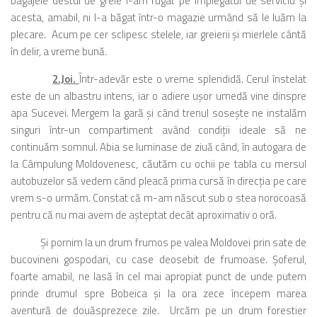
bagajele destul de grele l-am rugat pe impiegatul de serviciu şi
acesta, amabil, ni l-a băgat într-o magazie urmând să le luăm la
plecare. Acum pe cer sclipesc stelele, iar greierii şi mierlele cântă
în delir, a vreme bună.
2.Joi.
Într-adevăr este o vreme splendidă. Cerul înstelat
este de un albastru intens, iar o adiere uşor umedă vine dinspre
apa Sucevei. Mergem la gară şi când trenul soseşte ne instalăm
singuri într-un compartiment având condiţii ideale să ne
continuăm somnul. Abia se luminase de ziuă când, în autogara de
la Câmpulung Moldovenesc, căutăm cu ochii pe tabla cu mersul
autobuzelor să vedem când pleacă prima cursă în direcţia pe care
vrem s-o urmăm. Constat că m-am născut sub o stea norocoasă
pentru că nu mai avem de aşteptat decât aproximativ o oră.
Şi pornim la un drum frumos pe valea Moldovei prin sate de
bucovineni gospodari, cu case deosebit de frumoase. Şoferul,
foarte amabil, ne lasă în cel mai apropiat punct de unde putem
prinde drumul spre Bobeica şi la ora zece începem marea
aventură de douăsprezece zile. Urcăm pe un drum forestier