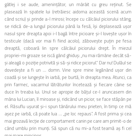
gâtlej i se aude, ameninţător, un mârâit cu greu reţinut. Se
plasează în spatele lui (retrăiesc aidoma această scenă acum
când scriu) şi prinde a-l mirosi; începe cu călcâiul piciorului stâng,
se ridică de-a lungul piciorului până la fesă, îşi deplasează uşor
nasul spre dreapta apoi i-l bagă între picioare şi-l loveşte uşor în
testicule (dacă vor mai fi fiind acolo), zăboveşte puţin pe fesa
dreaptă, coboară lin spre călcâiul piciorului drept. În miezul
propriei-mi groaze se iscă gând ghiduş: „nu mai rămâne decât să-
şi aleagă o poziţie potrivită şi să-şi ridice piciorul.“ Dar nu! Dulăul se
dovedeşte a fi un … domn. Vine spre mine legănând uşor din
coadă şi se lungeşte în iarbă, pe burtă, în dreapta mea. Atunci, ca
prin farmec, vacarmul lătrăturilor încetează şi fiecare câine se
duce în treaba lui. Unul se apropie de băţul ce-l aruncasem din
mâna lui Lucian, îl miroase şi, ridicând un picior, se face stăpân pe
el. Răsuflu uşurat şi-i spun tânărului meu prieten, în timp ce mă
aşez pe iarbă, că poate lua … „pe loc repaus“. A fost prima şi cea
mai grozavă lecţie de comportament canin pe care am primit-o de
când umblu prin munţi. Să spun că nu mi-a fost teamă aş fi cel
mai mare mincinos.