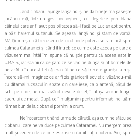
Când ciobanul ajunge lângă noi şi ne dă bineţe mă găseşte
jucându-mă, într-un gest inconştient, cu degetele prin blana
câinelui care ar fi avut posibilitatea să-l facă pe Lucian apt pentru
a păzi haremul sultanului.Se aşează lângă noi şi stăm de vorbă.
Mă lămureşte că trecusem de locul unde poteca se ramifică spre
culmea Cataramei şi când îl întreb ce culme este aceea pe care o
văzusem mai întâi îmi spune că nu ştie pentru că aceea este în
U.R.S.S., iar stâlpii ca de gard ce se văd pe dungă sunt bornele de
hotar.Aflu în acest fel că era cât pe ce să trecem graniţa la ruşi.
Încerc să-mi imaginez ce ar fi zis grănicerii sovietici văzându-mă
cu ditamai rucsacul în spate din care iese, ca o antenă, băţul de
schi pe care, ne mai având nevoie de el, îl ataşasem în lungul
cadrului de metal. După ce îi mulţumim pentru informaţii ne luăm
rămas bun de la cioban şi pornim la drum.
Ne întoarcem ţinând urma de căruţă, aşa cum ne sfătuise
ciobanul, care ne va duce pe culmea Cataramei. Nu mergem prea
mult şi vedem de ce nu sesizasem ramificaţia potecii. Aici, spre