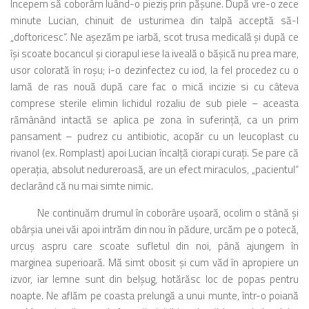
Începem să coborâm luând-o pieziş prin păşune. După vre-o zece
minute Lucian, chinuit de usturimea din talpă acceptă să-l
„doftoricesc“. Ne aşezăm pe iarbă, scot trusa medicală şi după ce
îşi scoate bocancul şi ciorapul iese la iveală o băşică nu prea mare,
usor colorată în roşu; i-o dezinfectez cu iod, la fel procedez cu o
lamă de ras nouă după care fac o mică incizie si cu câteva
comprese sterile elimin lichidul rozaliu de sub piele – aceasta
rămânând intactă se aplica pe zona în suferinţă, ca un prim
pansament – pudrez cu antibiotic, acopăr cu un leucoplast cu
rivanol (ex. Romplast) apoi Lucian încalţă ciorapi curaţi. Se pare că
operaţia, absolut nedureroasă, are un efect miraculos, „pacientul“
declarând că nu mai simte nimic.
Ne continuăm drumul în coborâre uşoară, ocolim o stână şi
obârşia unei văi apoi intrăm din nou în pădure, urcăm pe o potecă,
urcuş aspru care scoate sufletul din noi, până ajungem în
marginea superioară. Mă simt obosit şi cum văd în apropiere un
izvor, iar lemne sunt din belşug, hotărăsc loc de popas pentru
noapte. Ne aflăm pe coasta prelungă a unui munte, într-o poiană