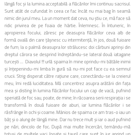
lângă foc şi la lumina acceptabilă a flăcărilor îmi continuu sacrisul.
Sunt atât de cufundat în ceea ce fac încât nu mai bag în seamă
nimic din jurul meu. La un moment dat ceva, nu ştiu ce, mă face să
ridic privirea de pe foaia de hârtie. Înlemnesc. În întuneric, în
apropierea focului, zăresc pe deasupra flăcărilor ceva alb de
formă ovală din care ţâşnesc cu intermitenţă, în jos, două fuioare
de fum; la o palmă deasupra lor strălucesc doi cărbuni aprinşi din
dreptul cărora se desprind îndreptându-se lateral două iatagane
turceşti … Diavolul !!! urlă spaima în mine oprindu-mi bătăile inimii
şi înţepenindu-mi limba în gură să nu-mi pot face cu ea semnul
crucii. Strig disperat către raţiune care, conectându-se la creierul
meu, îmi redă luciditatea. Mă concentrez asupra arătării din faţa
mea şi disting în lumina flăcărilor focului un cap de vacă, pufnind
speriată de foc sau, poate, de mine; în răcoarea serii respiraţia i se
transformă în două fuioare de aburi, iar lumina flăcărilor i se
răsfrânge în ochi şi coarne. Mânios de spaima ce am tras-o iau un
băţ şi o alung de lângă mine. Dar nu trece mult şi iar o aud pufnind
pe nări, dincolo de foc. După mai multe încercări, temându-mă
totuşi de multele vaci (poate şi tauri) care sunt în jur aprind un