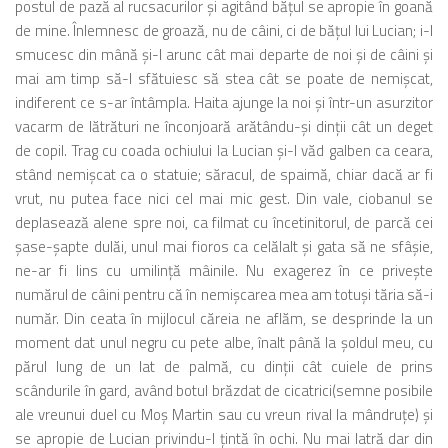
postul de pază al rucsacurilor şi agitând băţul se apropie în goană
de mine. Înlemnesc de groază, nu de câini, ci de băţul lui Lucian; i-l
smucesc din mână şi-l arunc cât mai departe de noi şi de câini şi
mai am timp să-l sfătuiesc să stea cât se poate de nemişcat,
indiferent ce s-ar întâmpla. Haita ajunge la noi şi într-un asurzitor
vacarm de lătrături ne înconjoară arătându-şi dinţii cât un deget
de copil. Trag cu coada ochiului la Lucian şi-l văd galben ca ceara,
stând nemişcat ca o statuie; săracul, de spaimă, chiar dacă ar fi
vrut, nu putea face nici cel mai mic gest. Din vale, ciobanul se
deplasează alene spre noi, ca filmat cu încetinitorul, de parcă cei
şase-şapte dulăi, unul mai fioros ca celălalt şi gata să ne sfâşie,
ne-ar fi lins cu umilinţă mâinile. Nu exagerez în ce priveşte
numărul de câini pentru că în nemişcarea mea am totuşi tăria să-i
număr. Din ceata în mijlocul căreia ne aflăm, se desprinde la un
moment dat unul negru cu pete albe, înalt până la şoldul meu, cu
părul lung de un lat de palmă, cu dinţii cât cuiele de prins
scândurile în gard, având botul brăzdat de cicatrici(semne posibile
ale vreunui duel cu Moş Martin sau cu vreun rival la mândruţe) şi
se apropie de Lucian privindu-l ţintă în ochi. Nu mai latră dar din