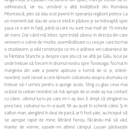
odihnească, iar eu, urmând o altă învăţătură din România
Pitorească, plec să dau ocol poienii în speranţa regăsirii potecii. La
un moment dat dau de una ce intră în pădure şi se îndreaptă spre
şaua ce o am în faţă, până la care nu sunt mai mult de 15 minute
de mers. Dar când mă întorc spre troiţă zăresc în direcţia din care
venisem o culme de munte, asemănătoare cu cea pe care tocmai
o studiasem, şi văd construcţia ce mi-o arătase ieri cabanierul de
la Fântâna Stanchii şi despre care ştiu că se află pe Gâlu, locul pe
unde trebuie să trecem în drumul nostru spre Toroioaga. Tocmai în
marginea din vale a poienii apăruse o turmă de oi şi, vrând-
nevrând, sunt nevoit a cere lămuriri ciobanului asupra drumului ce
trebuie să-l urmez pentru a ajunge acolo. Strig cu glas ceva mai
scăzut la cioban nevrând să mă apropii de oi unde aş lua contact
cu câinii , ultimul lucru pe care mi l-aş dori. E drept că strigând nu
prea tare, ciobanul nu m-a auzit. M-au auzit în schimb câinii. Şi în
salturi mari, alergând în deal de parcă ar fi fost vale, au început să
se apropie rapid de mine, lătrând fioroşi, făcându-mă să văd,
înainte de vreme, oasele-mi albind câmpul. Lucian părăseşte