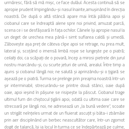
urmăresc, fără să mă mişc, ce face dulăul. Acesta continuă să se
apropie prudent împingându-şi nasul înainte,amuşinând în direcţia
noastră. De după o altă stâncă apare mai întâi pălăria apoi şi
ciobanul care se îndreaptă alene spre noi privind, amuzat parcă,
scena ce i se desfăşoară în faţa ochilor. Câinele îşi apropie nasul la
un deget de urechea mea până-i simt suflarea caldă şi umedă.
Zăboveşte aşa preţ de câteva clipe apoi se retrage, nu prea mult,
lateral şi, scoţând o imensă limbă roşie se lungeşte pe o piatră;
ceilalţi doi, ca scăpaţi de o povară, încep a mirosi pietrele din jurul
nostru marcându-şi, cu scurte jeturi de urină, arealul. Între timp a
ajuns şi ciobanul lângă noi; ne salută şi aprinzându-şi o ţigară se
aşează pe o piatră. Turma se prelinge prin preajma noastră într-un
şir interminabil, strecurându-se printre două stânci, oaie după
oaie, apoi ieşind în păşune se risipeşte la păscut. Ciobanul trage
ultimul fum din chiştocul ţigării apoi, odată cu ultima oaie care se
strecoară pe lângă noi, ne adresează un „la bună vedere“, scoate
un strigăt neînţeles urmat de un fluierat ascuţit şi bâta-i zbârnâie
prin aer disciplinând un berbec neascultător care, într-un zgomot
dogit de talancă, îşi ia locul în turma ce se îndepărtează pe culme,