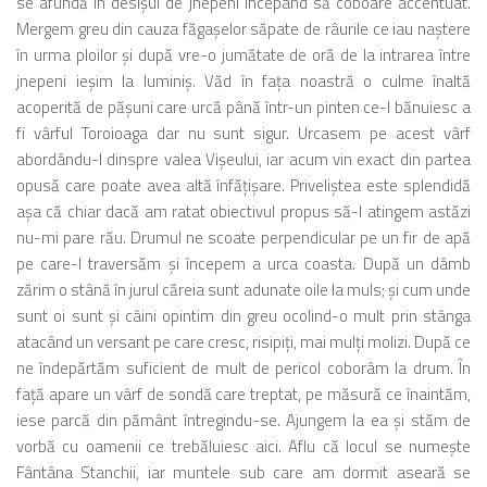
se afundă în desişul de jnepeni începând să coboare accentuat.
Mergem greu din cauza făgaşelor săpate de râurile ce iau naştere
în urma ploilor şi după vre-o jumătate de oră de la intrarea între
jnepeni ieşim la luminiş. Văd în faţa noastră o culme înaltă
acoperită de păşuni care urcă până într-un pinten ce-l bănuiesc a
fi vârful Toroioaga dar nu sunt sigur. Urcasem pe acest vârf
abordându-l dinspre valea Vişeului, iar acum vin exact din partea
opusă care poate avea altă înfăţişare. Priveliştea este splendidă
aşa că chiar dacă am ratat obiectivul propus să-l atingem astăzi
nu-mi pare rău. Drumul ne scoate perpendicular pe un fir de apă
pe care-l traversăm şi începem a urca coasta. După un dâmb
zărim o stână în jurul căreia sunt adunate oile la muls; şi cum unde
sunt oi sunt şi câini opintim din greu ocolind-o mult prin stânga
atacând un versant pe care cresc, risipiţi, mai mulţi molizi. După ce
ne îndepărtăm suficient de mult de pericol coborâm la drum. În
faţă apare un vârf de sondă care treptat, pe măsură ce înaintăm,
iese parcă din pământ întregindu-se. Ajungem la ea şi stăm de
vorbă cu oamenii ce trebăluiesc aici. Aflu că locul se numeşte
Fântâna Stanchii, iar muntele sub care am dormit aseară se