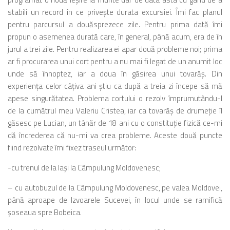
stabili un record în ce priveşte durata excursiei. Îmi fac planul
pentru parcursul a douăsprezece zile. Pentru prima dată îmi
propun o asemenea durată care, în general, până acum, era de în
jurul a trei zile. Pentru realizarea ei apar două probleme noi; prima
ar fi procurarea unui cort pentru a nu mai fi legat de un anumit loc
unde să înnoptez, iar a doua în găsirea unui tovarăş. Din
experienţa celor câţiva ani ştiu ca după a treia zi începe să mă
apese singurătatea. Problema cortului o rezolv împrumutându-l
de la cumătrul meu Valeriu Cristea, iar ca tovarăş de drumeţie îl
găsesc pe Lucian, un tânăr de 18 ani cu o constituţie fizică ce-mi
dă încrederea că nu-mi va crea probleme. Aceste două puncte
fiind rezolvate îmi fixez traseul următor:
-cu trenul de la Iaşi la Câmpulung Moldovenesc;
– cu autobuzul de la Câmpulung Moldovenesc, pe valea Moldovei,
până aproape de Izvoarele Sucevei, în locul unde se ramifică
şoseaua spre Bobeica.