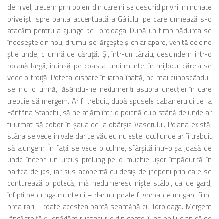
de nivel, trecem prin poieni din care ni se deschid privirii minunate
privelişti spre panta accentuată a Gâliului pe care urmează s-o
atacăm pentru a ajunge pe Toroioaga. După un timp pădurea se
îndeseşte din nou, drumul se lărgeşte şi chiar apare, venită de cine
ştie unde, o urmă de căruţă. Şi, într-un târziu, descindem într-o
poiană largă, întinsă pe coasta unui munte, în mijlocul căreia se
vede o troiţă. Poteca dispare în iarba înaltă, ne mai cunoscându-
se nici o urmă, lăsându-ne nedumeriţi asupra direcţiei în care
trebuie să mergem. Ar fi trebuit, după spusele cabanierului de la
Fântâna Stanchii, să ne aflăm într-o poiană cu o stână de unde ar
fi urmat să cobor în şaua de la obârşia Vaserului. Poiana există,
stâna se vede în vale dar ce văd eu nu este locul unde ar fi trebuit
să ajungem. În faţă se vede o culme, sfârşită într-o şa joasă de
unde începe un urcuş prelung pe o muchie uşor împădurită în
partea de jos, iar sus acoperită cu desiş de jnepeni prin care se
conturează o potecă; mă nedumeresc nişte stâlpi, ca de gard,
înfipţi pe dunga muntelui – dar nu poate fi vorba de un gard fiind
prea rari – toate acestea parcă seamănă cu Toroioaga. Mergem
lângă troiţă şi lepădăm rucsacurile din spate, îl las pe Lucian să se