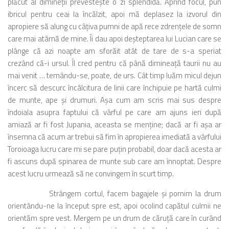
plăcut al dimineţii prevesteşte o zi splendidă. Aprind focul, pun
ibricul pentru ceai la încălzit, apoi mă deplasez la izvorul din
apropiere să alung cu câţiva pumni de apă rece zdrenţele de somn
care mai atârnă de mine. Îi dau apoi deşteptarea lui Lucian care se
plânge că azi noapte am sforăit atât de tare de s-a speriat
crezând că-i ursul. Îl cred pentru că până dimineaţă taurii nu au
mai venit … temându-se, poate, de urs. Cât timp luăm micul dejun
încerc să descurc încâlcitura de linii care închipuie pe hartă culmi
de munte, ape şi drumuri. Aşa cum am scris mai sus despre
îndoiala asupra faptului că vârful pe care am ajuns ieri după
amiază ar fi fost Jupania, aceasta se menţine; dacă ar fi aşa ar
însemna că acum ar trebui să fim în apropierea imediată a vârfului
Toroioaga lucru care mi se pare puţin probabil, doar dacă acesta ar
fi ascuns după spinarea de munte sub care am înnoptat. Despre
acest lucru urmează să ne convingem în scurt timp.
Strângem cortul, facem bagajele şi pornim la drum
orientându-ne la început spre est, apoi ocolind capătul culmii ne
orientăm spre vest. Mergem pe un drum de căruţă care în curând