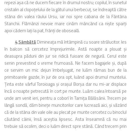
repezi aşa că ne ducem fiecare în drumul nostru; copilul, în sunetul
cristalin al clopoţelului de la gâtul unui berbecuţ, se îndreaptă către
stâna din valea râului Ursu, iar noi spre cabana de la Fântâna
Stanchii. Flămânzi nevoie mare cinăm mâncând ca nişte sparţi
apoi cădem laţi la pat, frânţi de oboseală.
4
.
Sâmbătă
Dimineaţa mă întâmpină cu soare strălucitor. Ies
în balcon să cercetez împrejurimile. Astă noapte a plouat şi
deasupra pădurii din jur se ridică fuioare de negură. Cerul este
senin prevestind o vreme frumoasă. Ne facem bagajele şi, după
ce servim un mic dejun îmbelşugat, ne luăm rămas bun de la
primitoarele gazde, în jur de ora opt, luând apoi drumul muntelui.
Ţinta este vârful Toroioaga şi oraşul Borşa dar nu mi-ar displace
încă o noapte petrecută în cort pe munte. Luăm calea întoarsă pe
unde am venit ieri, pentru a coborî în Tarniţa Bălăsânii. Trecem pe
lângă sondă, dăm bineţe muncitorilor care lucrează aici, şi văzând
că de la stâna din vale oile au plecat pe munte cercetez cu binoclul
căutând câinii, însă aceştia lipsesc. Asta înseamnă că nu mai
trebuie să ocolim, deci o luăm direct spre stână. Când trecem prin