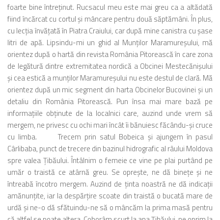
foarte bine întreţinut. Rucsacul meu este mai greu ca a altădată
fiind încărcat cu cortul şi mâncare pentru două săptămâni. În plus,
cu lecţia învăţată în Piatra Craiului, car după mine canistra cu şase
litri de apă. Lipsindu-mi un ghid al Munţilor Maramureşului, mă
orientez după o hartă din revista România Pitorească în care zona
de legătură dintre extremitatea nordică a Obcinei Mestecănişului
şi cea estică a munţilor Maramureşului nu este destul de clară. Mă
orientez după un mic segment din harta Obcinelor Bucovinei şi un
detaliu din România Pitorească. Pun însa mai mare bază pe
informaţiile obţinute de la localnici care, auzind unde vrem să
mergem, ne privesc cu ochi mari încât îi bănuiesc făcându-şi cruce
cu limba. Trecem prin satul Bobeica şi ajungem în pasul
Cârlibaba, punct de trecere din bazinul hidrografic al râului Moldova
spre valea Ţibăului. Întâlnim o femeie ce vine pe plai purtând pe
umăr o traistă ce atârnă greu. Se opreşte, ne dă bineţe şi ne
întreabă încotro mergem. Auzind de ţinta noastră ne dă indicaţii
amănunţite, iar la despărţire scoate din traistă o bucată mare de
urdă şi ne-o dă sfătuindu-ne să o mâncăm la prima masă pentru
că altfel se poate altera. Coborâm scurt la apa Ţibăului, ne oprim la