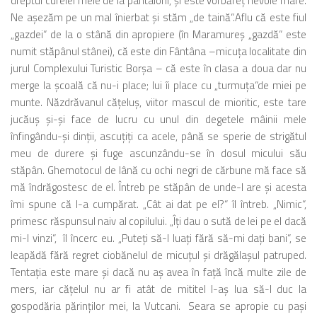
dreptul curelei mele de la pantaloni, şi este vorbăreţ nevoie mare.
Ne aşezăm pe un mal înierbat şi stăm „de taină“.Aflu că este fiul
„gazdei“ de la o stână din apropiere (în Maramureş „gazdă“ este
numit stăpânul stânei), că este din Fântâna –micuţa localitate din
jurul Complexului Turistic Borşa – că este în clasa a doua dar nu
merge la şcoală că nu-i place; lui îi place cu „turmuţa“de miei pe
munte. Năzdrăvanul căţeluş, viitor mascul de mioritic, este tare
jucăuş şi-şi face de lucru cu unul din degetele mâinii mele
înfingându-şi dinţii, ascuţiţi ca acele, până se sperie de strigătul
meu de durere şi fuge ascunzându-se în dosul micului său
stăpân. Ghemotocul de lână cu ochi negri de cărbune mă face să
mă îndrăgostesc de el. Întreb pe stăpân de unde-l are şi acesta
îmi spune că l-a cumpărat. „Cât ai dat pe el?“ îl întreb. „Nimic“,
primesc răspunsul naiv al copilului. „Îţi dau o sută de lei pe el dacă
mi-l vinzi“, îl încerc eu. „Puteţi să-l luaţi fără să-mi daţi bani“, se
leapădă fără regret ciobănelul de micuţul şi drăgălaşul patruped.
Tentaţia este mare şi dacă nu aş avea în faţă încă multe zile de
mers, iar căţelul nu ar fi atât de mititel l-aş lua să-l duc la
gospodăria părinţilor mei, la Vutcani. Seara se apropie cu paşi