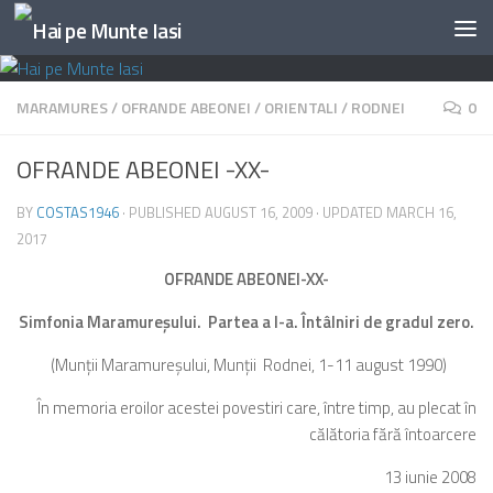
Skip to content
MARAMURES
/
OFRANDE ABEONEI
/
ORIENTALI
/
RODNEI
0
OFRANDE ABEONEI -XX-
BY
COSTAS1946
· PUBLISHED
AUGUST 16, 2009
· UPDATED
MARCH 16,
2017
OFRANDE ABEONEI-XX-
Simfonia Maramureşului. Partea a I-a. Întâlniri de gradul zero.
(Munţii Maramureşului, Munţii Rodnei, 1-11 august 1990)
În memoria eroilor acestei povestiri care, între timp, au plecat în
călătoria fără întoarcere
13 iunie 2008