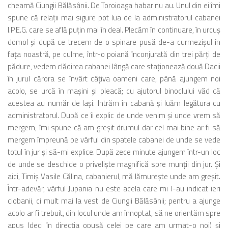
cheamă Ciungii Bălăsânii. De Toroioaga habar nu au. Unul din ei îmi
spune că relaţii mai sigure pot lua de la administratorul cabanei
I.P.E.G. care se află puţin mai în deal. Plecăm în continuare, în urcuş
domol şi după ce trecem de o spinare pusă de-a curmezişul în
faţa noastră, pe culme, într-o poiană înconjurată din trei părţi de
pădure, vedem clădirea cabanei lângă care staţionează două Dacii
în jurul cărora se învârt câţiva oameni care, până ajungem noi
acolo, se urcă în maşini şi pleacă; cu ajutorul binoclului văd că
acestea au număr de Iaşi. Intrăm în cabană şi luăm legătura cu
administratorul. După ce îi explic de unde venim şi unde vrem să
mergem, îmi spune că am greşit drumul dar cel mai bine ar fi să
mergem împreună pe vârful din spatele cabanei de unde se vede
totul în jur şi să-mi explice. După zece minute ajungem într-un loc
de unde se deschide o privelişte magnifică spre munţii din jur. Şi
aici, Timiş Vasile Călina, cabanierul, mă lămureşte unde am greşit.
Într-adevăr, vârful Jupania nu este acela care mi l-au indicat ieri
ciobanii, ci mult mai la vest de Ciungii Bălăsânii; pentru a ajunge
acolo ar fi trebuit, din locul unde am înnoptat, să ne orientăm spre
apus (deci în direcţia opusă celei pe care am urmat-o noi) şi