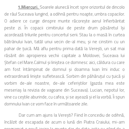
1.Miercuri.
Soarele alunecă încet spre orizontul de dincolo
de râul Suceava lungind, a odihnă pentru noapte, umbra copacilor.
O adiere ce curge dinspre munte răcoreşte aerul înfierbântat
peste zi. În copacii cimitirului de peste drum păsăretul îşi
acordează trilurile pentru concertul serii. Stau la o masă în curtea
bătrânului Ivan, tatăl unui vecin de-al meu, şi ne cinstim cu un
pahar de ţuică. Mă aflu pentru prima dată la Vereşti, un sat mai
răsărit din apropierea vechii capitale a Moldovei, Suceava lui
Ştefan cel Mare.Calmul şi liniştea ce domnesc aici, căldura cu care
am fost întâmpinat de domnul şi doamna Ivan îmi induc o
extraordinară linişte sufletească. Sorbim din păhăruţul cu ţuică şi
vorbim de-ale noastre, de-ale ceferiştilor (gazda mea este
meseriaş la revizia de vagoane din Suceava). Lucian, nepotul lor,
vine cu ceştile aburinde, cu cafea, şi se aşează şi el la vorbă. Îi spun
domnului Ivan ce vom face în următoarele zile.
Dar cum am ajuns la Vereşti? Fiind în concediu de odihnă,
încălzit de escapada de acum o lună din Piatra Craiului, mi-am
programat o nouă ieşire la munte dar de data asta cu gând de a