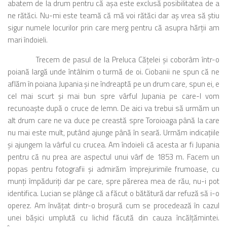
abatem de la drum pentru că aşa este exclusă posibilitatea de a
ne rătăci. Nu-mi este teamă că mă voi rătăci dar aş vrea să ştiu
sigur numele locurilor prin care merg pentru că asupra hărţii am
mari îndoieli.
Trecem de pasul de la Preluca Căţelei şi coborâm într-o
poiană largă unde întâlnim o turmă de oi. Ciobanii ne spun că ne
aflăm în poiana Jupania şi ne îndreaptă pe un drum care, spun ei, e
cel mai scurt şi mai bun spre vârful Jupania pe care-l vom
recunoaşte după o cruce de lemn. De aici va trebui să urmăm un
alt drum care ne va duce pe creastă spre Toroioaga până la care
nu mai este mult, putând ajunge până în seară. Urmăm indicaţiile
şi ajungem la vârful cu crucea. Am îndoieli că acesta ar fi Jupania
pentru că nu prea are aspectul unui vârf de 1853 m. Facem un
popas pentru fotografii şi admirăm împrejurimile frumoase, cu
munţi împăduriţi dar pe care, spre părerea mea de rău, nu-i pot
identifica. Lucian se plânge că a făcut o bătătură dar refuză să i-o
operez. Am învăţat dintr-o broşură cum se procedează în cazul
unei băşici umplută cu lichid făcută din cauza încălţămintei.