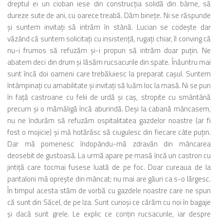
dreptul ei un cioban iese din construcţia solidă din bârne, să
dureze sute de ani, cu oarece treabă. Dăm bineţe. Ni se răspunde
şi suntem invitaţi să intrăm în stână. Lucian se codeşte dar
văzând că suntem solicitaţi cu insistenţă, rugaţi chiar, îl conving că
nu-i frumos să refuzăm şi-i propun să intrăm doar puţin. Ne
abatem deci din drum şi lăsăm rucsacurile din spate. Înăuntru mai
sunt încă doi oameni care trebăluiesc la preparat caşul. Suntem
întâmpinaţi cu amabilitate şi invitaţi să luăm loc la masă. Ni se pun
în faţă castroane cu felii de urdă şi caş, stropite cu smântână
precum şi o mămăligă încă aburindă. Deşi la cabană mâncasem,
nu ne îndurăm să refuzăm ospitalitatea gazdelor noastre (ar fi
fost o mojicie) şi mă hotărăsc să ciugulesc din fiecare câte puţin.
Dar mă pomenesc îndopându-mă zdravăn din mâncarea
deosebit de gustoasă. La urmă apare pe masă încă un castron cu
jintiţă care tocmai fusese luată de pe foc. Doar cureaua de la
pantaloni mă opreşte din mâncat; nu mai are găuri ca s-o lărgesc.
În timpul acesta stăm de vorbă cu gazdele noastre care ne spun
că sunt din Săcel, de pe Iza. Sunt curioşi ce cărăm cu noi în bagaje
şi dacă sunt grele. Le explic ce conţin rucsacurile, iar despre