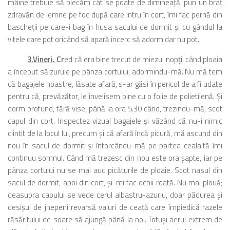
mâine trebuie să plecăm cât se poate de dimineaţă, pun un braţ
zdravăn de lemne pe foc după care intru în cort, îmi fac pernă din
bascheţii pe care-i bag în husa sacului de dormit şi cu gândul la
vitele care pot oricând să apară încerc să adorm dar nu pot.
3.Vineri.
Cr
ed că era bine trecut de miezul nopţii când ploaia
a început să zuruie pe pânza cortului, adormindu-mă. Nu mă tem
că bagajele noastre, lăsate afară, s-ar găsi în pericol de a fi udate
pentru că, prevăzător, le învelisem bine cu o folie de polietilenă. Şi
dorm profund, fără vise, până la ora 5.30 când, trezindu-mă, scot
capul din cort. Inspectez vizual bagajele şi văzând că nu-i nimic
clintit de la locul lui, precum şi că afară încă picură, mă ascund din
nou în sacul de dormit şi întorcându-mă pe partea cealaltă îmi
continuu somnul. Când mă trezesc din nou este ora şapte, iar pe
pânza cortului nu se mai aud picăturile de ploaie. Scot nasul din
sacul de dormit, apoi din cort, şi-mi fac ochii roată. Nu mai plouă;
deasupra capului se vede cerul albastru-azuriu, doar pădurea şi
desişul de jnepeni revarsă valuri de ceaţă care împiedică razele
răsăritului de soare să ajungă până la noi. Totuşi aerul extrem de