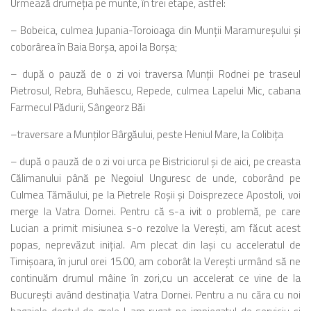
Urmează drumeţia pe munte, în trei etape, astfel:
– Bobeica, culmea Jupania-Toroioaga din Munţii Maramureşului şi
coborârea în Baia Borşa, apoi la Borşa;
– după o pauză de o zi voi traversa Munţii Rodnei pe traseul
Pietrosul, Rebra, Buhăescu, Repede, culmea Lapelui Mic, cabana
Farmecul Pădurii, Sângeorz Băi
–traversare a Munţilor Bârgăului, peste Heniul Mare, la Colibiţa
– după o pauză de o zi voi urca pe Bistriciorul şi de aici, pe creasta
Călimanului până pe Negoiul Unguresc de unde, coborând pe
Culmea Tămăului, pe la Pietrele Roşii şi Doisprezece Apostoli, voi
merge la Vatra Dornei. Pentru că s-a ivit o problemă, pe care
Lucian a primit misiunea s-o rezolve la Vereşti, am făcut acest
popas, neprevăzut iniţial. Am plecat din Iaşi cu acceleratul de
Timişoara, în jurul orei 15.00, am coborât la Vereşti urmând să ne
continuăm drumul mâine în zori,cu un accelerat ce vine de la
Bucureşti având destinaţia Vatra Dornei. Pentru a nu căra cu noi