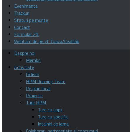
Evenimente
Trackuri
Sfaturi pe munte
Contact
Formular 2%
WebCam de pe vf Toaca/Ceahlău
Despre noi
Membri
Activitate
Ciclism
HPM Running Team
Pe plan local
Proiecte
Ture HPM
Ture cu copii
Ture cu specific
Intalniri de iarna
Colaborari, parteneriate si concursuri