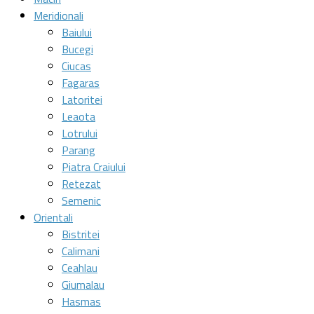
Meridionali
Baiului
Bucegi
Ciucas
Fagaras
Latoritei
Leaota
Lotrului
Parang
Piatra Craiului
Retezat
Semenic
Orientali
Bistritei
Calimani
Ceahlau
Giumalau
Hasmas