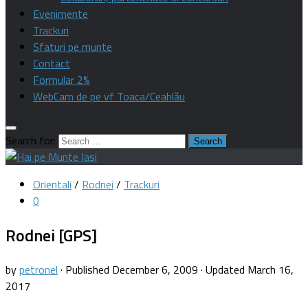
Evenimente
Trackuri
Sfaturi pe munte
Contact
Formular 2%
WebCam de pe vf Toaca/Ceahlău
Search for:
Orientali
/
Rodnei
/
Trackuri
0
Rodnei [GPS]
by
petronel
· Published
December 6, 2009
· Updated
March 16,
2017