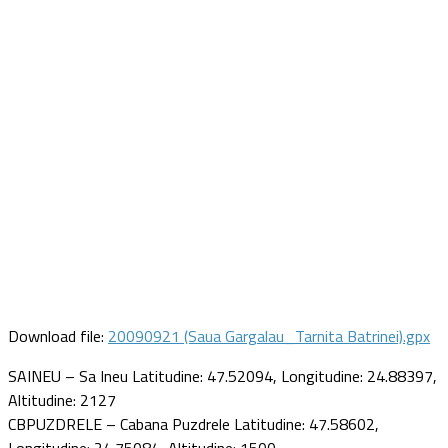
Download file:
20090921 (Saua Gargalau_Tarnita Batrinei).gpx
SAINEU – Sa Ineu Latitudine: 47.52094, Longitudine: 24.88397,
Altitudine: 2127
CBPUZDRELE – Cabana Puzdrele Latitudine: 47.58602,
Longitudine: 24.75084, Altitudine: 1500