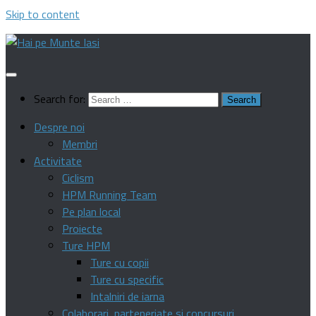
Skip to content
Search for:
Despre noi
Membri
Activitate
Ciclism
HPM Running Team
Pe plan local
Proiecte
Ture HPM
Ture cu copii
Ture cu specific
Intalniri de iarna
Colaborari, parteneriate si concursuri