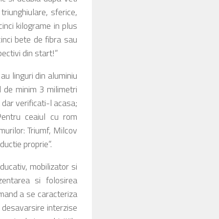
triunghiulare, sferice,
inci kilograme in plus
inci bete de fibra sau
ectivi din start!”
au linguri din aluminiu
l de minim 3 milimetri
dar verificati-l acasa;
Pentru ceaiul cu rom
urilor: Triumf, Milcov
uctie proprie”.
ucativ, mobilizator si
zentarea si folosirea
rmand a se caracteriza
u desavarsire interzise