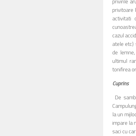
privirile a
privitoare
activitati
cunoastrea
cazul accid
atele etc)
de lemne, 
ultimul ra
tonifirea o
Cuprins
De sambat
Campulung, 
la un mijlo
impare la 
saci cu ca