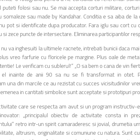
l puteti folosi sau nu. Se mai accepta corturi militare, corturi 
u somaleze sau made by Kandahar. Conditia e sa aiba de la c
nu pot si identificate dupa producator. Fara iglu sau cort cu c
 si zece puncte de intersectare. Eliminarea participantilor resp
nu va inghesuiti la ultimele racnete, intrebati bunicii daca mai 
lus vreo farfurie cu floricele pe margine. Plus oale de meta
entie! Le verificam cu sublerul!” „O sa bem o cana de vin fiert 
 el inainte de anii 90 sa nu se fi transformat in otet. 
 una din marcile ce au rezistat cu succes vicisitudinilor vrem
emenea in cantitati simbolice sunt acceptate si prototipuri prod
ctivitate care se respecta am avut si un program instructiv-ed
novator: „principalul obiectiv de activitate consta in pre
tului” retro intr-un spirit camaraderesc si jovial, drumetia u
ilitate, altruism, originalitate si comuniune cu natura. Sunt c