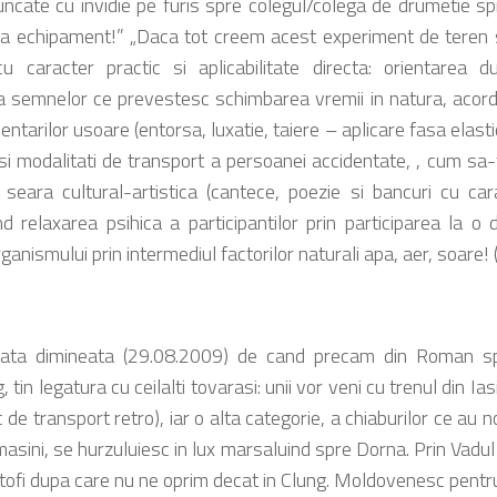
runcate cu invidie pe furis spre colegul/colega de drumetie spr
 la echipament!” „Daca tot creem acest experiment de teren
 cu caracter practic si aplicabilitate directa: orientarea 
 semnelor ce prevestesc schimbarea vremii in natura, acorda
entarilor usoare (entorsa, luxatie, taiere – aplicare fasa elast
 si modalitati de transport a persoanei accidentate, , cum sa-t
seara cultural-artistica (cantece, poezie si bancuri cu ca
nd relaxarea psihica a participantilor prin participarea la 
rganismului prin intermediul factorilor naturali apa, aer, soare! (
a dimineata (29.08.2009) de cand precam din Roman spr
tin legatura cu ceilalti tovarasi: unii vor veni cu trenul din Iasi
c de transport retro), iar o alta categorie, a chiaburilor ce au
masini, se hurzuluiesc in lux marsaluind spre Dorna. Prin Vadu
rtofi dupa care nu ne oprim decat in Clung. Moldovenesc pentr