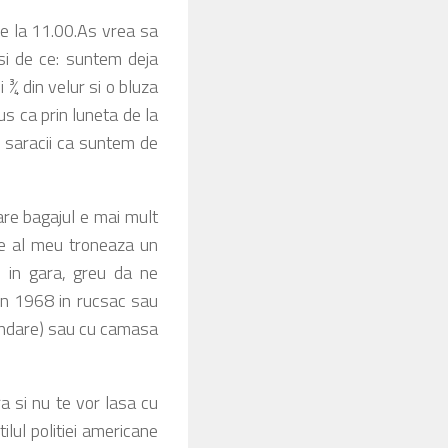
pe la 11.00.As vrea sa
 si de ce: suntem deja
 ¾ din velur si o bluza
s ca prin luneta de la
 saracii ca suntem de
are bagajul e mai mult
 pe al meu troneaza un
i in gara, greu da ne
din 1968 in rucsac sau
mandare) sau cu camasa
ra si nu te vor lasa cu
tilul politiei americane