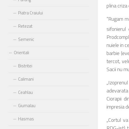
plina criz
Piatra Craiului
“Rugam ma
Retezat
sifonierul
Prodcomple
Semenic
nuiele in c
barbie (eve
Orientali
tercot, ve
Bistritei
Sacii nu m
Calimani
„Izoprenul
adevarata 
Ceahlau
Ciorapii d
Giumalau
impresia de
Hasmas
„Cortul va
RDG-ist) t