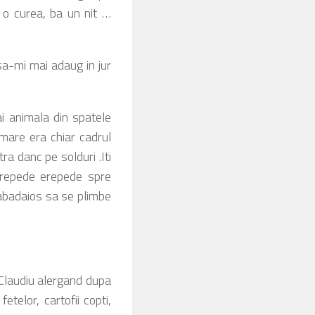
 o curea, ba un nit …
sa-mi mai adaug in jur
 animala din spatele
 mare era chiar cadrul
ra danc pe solduri .Iti
 repede erepede spre
 nabadaios sa se plimbe
Claudiu alergand dupa
etelor, cartofii copti,