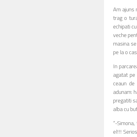
Am ajuns m
trag o tur
echipati cu
veche pent
masina se 
pe la o cas
In parcare
agatat pe 
ceaun de v
adunam: ha
pregatiti 
alba cu buto
“-Simona, 
el!!! Serio