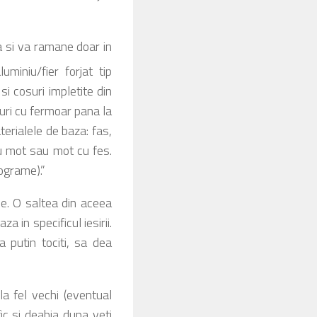
a si va ramane doar in
miniu/fier forjat tip
 cosuri impletite din
guri cu fermoar pana la
materialele de baza: fas,
cu mot sau mot cu fes.
ograme).”
me. O saltea din aceea
 in specificul iesirii.
a putin tociti, sa dea
la fel vechi (eventual
fic si deabia dupa veti