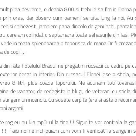
ult prea devreme, e deabia 8.00 si trebuie sa fim in Dorna 
a prin oras, dar observ cum oamenii se uita lung la noi. Au
 tenisi chinezesti, jambiere pana dincolo de genunchi, pantaloni
ru care am colindat o saptamana toate sehasurile din Iasi. Plu
vede in toata splendoarea o toporisca de mana.Or fi crezand
a de copii …
a din fata hotelului Bradul ne pregatim rucsacii cu cadru pe c
exterior decat in interior. Din rucsacul Elenei iese o sticla;
reo 8 litri, plus coada toporului. Ne adunam toti tovarasi
ine de vanator, de redegiste in blugi, de veterani cu sticla 
sa stingem un incendiu. Cu sosete carpite (era si asta o reco
ni argintii.
te rog eu nu lua mp3-ul la tine!!!! Sigur te vor controla la ga
s !!!! ( aici noi ne inchipuiam cum vom fi verificati la sange in s