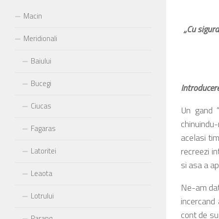
Macin
„Cu sigura
Meridionali
Baiului
Bucegi
Introducer
Ciucas
Un gand “
chinuindu-
Fagaras
acelasi ti
recreezi i
Latoritei
si asa a a
Leaota
Ne-am dat
Lotrului
incercand 
cont de su
Parang