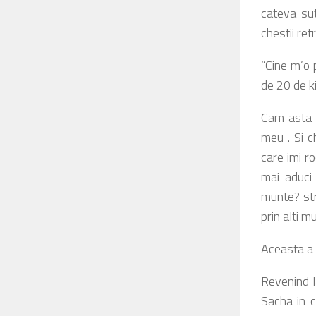
cateva sut
chestii retr
“Cine m’o 
de 20 de k
Cam asta 
meu . Si c
care imi ro
mai aduci
munte? stri
prin alti mu
Aceasta a 
Revenind l
Sacha in c