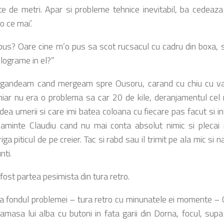
e de metri. Apar si probleme tehnice inevitabil, ba cedeaza
o ce mai’.
pus? Oare cine m’o pus sa scot rucsacul cu cadru din boxa, 
ilograme in el?”
gandeam cand mergeam spre Ousoru, carand cu chiu cu vai
hiar nu era o problema sa car 20 de kile, deranjamentul cel
dea umerii si care imi batea coloana cu fiecare pas facut si int
 aminte Claudiu cand nu mai conta absolut nimic si plecai
ga piticul de pe creier. Tac si rabd sau il trimit pe ala mic si
nti.
fost partea pesimista din tura retro.
a fondul problemei – tura retro cu minunatele ei momente – 
amasa lui alba cu butoni in fata garii din Dorna, focul, supa f