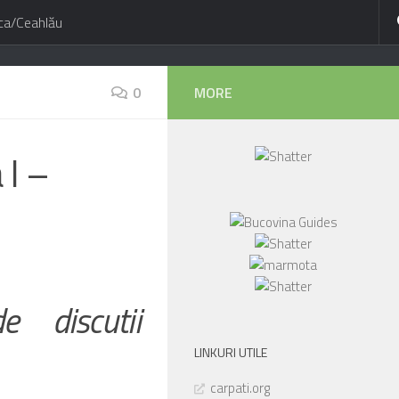
ca/Ceahlău
0
MORE
 I –
e discutii
LINKURI UTILE
carpati.org