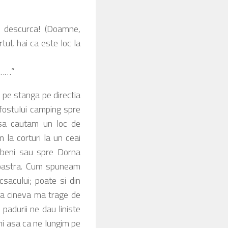
r descurca! (Doamne,
ul, hai ca este loc la
legatura cu asta)
le……”
e stanga pe directia
fostului camping spre
 sa cautam un loc de
la corturi la un ceai
obeni sau spre Dorna
 noastra. Cum spuneam
sacului; poate si din
ca cineva ma trage de
padurii ne dau liniste
ni asa ca ne lungim pe