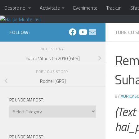
Despre noi
Activitate
Evenimente
Trackuri
Sfat
Skip to content
FOLLOW:
TURE CU S
NEXT STORY
Reme
Piatra Vithos 05.2010 [GPS]
PREVIOUS STORY
Suha
Rodnei [GPS]
BY
AURICASC
PE UNDE AM FOST:
(Tex
Pe
unde
hai_
am
fost:
PE UNDE AM FOST: