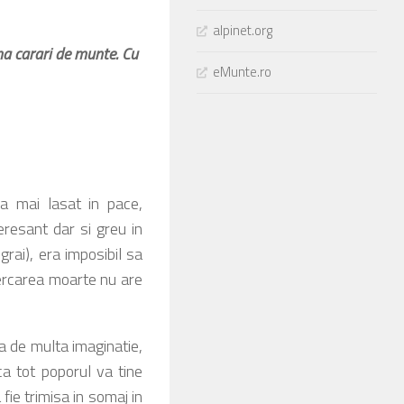
alpinet.org
a carari de munte.
Cu
eMunte.ro
-a mai lasat in pace,
resant dar si greu in
rai), era imposibil sa
cercarea moarte nu are
de multa imaginatie,
 ca tot poporul va tine
fie trimisa in somaj in