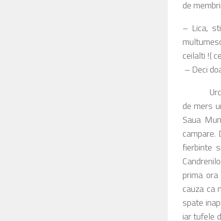
de membri
– Lica, s
multumesc 
ceilalt
– Deci doa
Urcam, ba
de mers un
Saua Munt
campare. D
fierbinte
Candrenilo
prima ora 
cauza ca n
spate inap
iar tufele