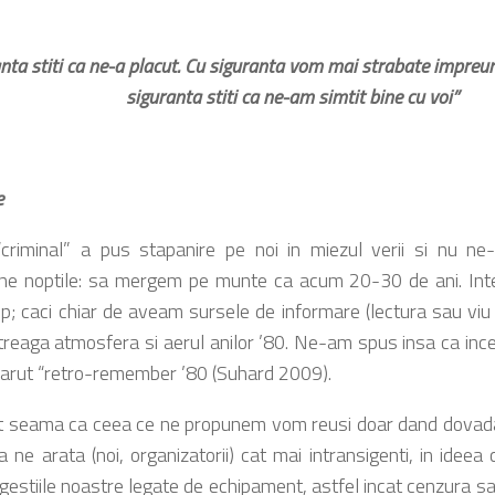
nta stiti ca ne-a placut.
Cu siguranta vom mai strabate impreun
siguranta s
titi ca ne-am simtit bine cu voi”
e
criminal” a pus stapanire pe noi in miezul verii si nu ne
ne noptile: sa mergem pe munte ca acum 20-30 de ani. Inte
mp; caci chiar de aveam sursele de informare (lectura sau viu g
ntreaga atmosfera si aerul anilor ’80. Ne-am spus insa ca in
parut “retro-remember ’80 (Suhard 2009).
 seama ca ceea ce ne propunem vom reusi doar dand dovada 
a ne arata (noi, organizatorii) cat mai intransigenti, in ideea
gestiile noastre legate de echipament, astfel incat cenzura sa 