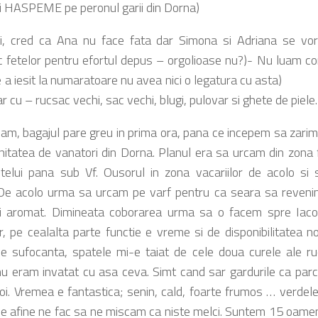
i HASPEME pe peronul garii din Dorna)
tii, cred ca Ana nu face fata dar Simona si Adriana se vo
fetelor pentru efortul depus – orgolioase nu?)- Nu luam cort
i !( ce a iesit la numaratoare nu avea nici o 
r cu – rucsac vechi, sac vechi, blugi, pulovar si ghete de pie
gajul pare greu in prima ora, pana ce incepem sa zarim p
itatea de vanatori din Dorna. Planul era sa urcam din zona 
elui pana sub Vf. Ousorul in zona vacariilor de acolo si
e acolo urma sa urcam pe varf pentru ca seara sa revenim 
 si aromat. Dimineata coborarea urma sa o facem spre Iac
r, pe cealalta parte functie e vreme si de disponibilitatea
e sufocanta, spatele mi-e taiat de cele doua curele ale ruc
u eram invatat cu asa ceva. Simt cand sar gardurile ca par
oi. Vremea e fantastica; senin, cald, foarte frumos … verdele 
 de afine ne fac sa ne miscam ca niste melci. Suntem 15 oame