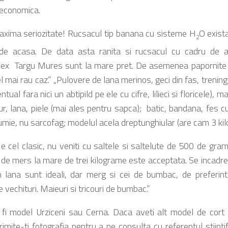
a economica.
xima seriozitate! Rucsacul tip banana cu sisteme H
O exist
2
 de acasa. De data asta ranita si rucsacul cu cadru de alu
x Targu Mures sunt la mare pret. De asemenea papornite si
el mai rau caz.” „Pulovere de lana merinos, geci din fas, trenin
ntual fara nici un abtipild pe ele cu cifre, lilieci si floricele), 
lur, lana, piele (mai ales pentru sapca); batic, bandana, fes 
umie, nu sarcofag; modelul acela dreptunghiular (are cam 3 kil
 e cel clasic, nu veniti cu saltele si saltelute de 500 de gra
de mers la mare de trei kilograme este acceptata. Se incadreaza
in lana sunt ideali, dar merg si cei de bumbac, de preferint
 vechituri. Maieuri si tricouri de bumbac.”
 fi model Urziceni sau Cerna. Daca aveti alt model de cort 
rimite-ti fotografia pentru a ne consulta cu referentul stiinti