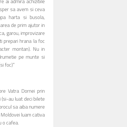
e ai admira achizitiile
 sper sa avem si ceva
dupa harta si busola,
rea de prim ajutor in
ica, garou, improvizare
i prepari hrana la foc
racter montan). Nu in
o drumetie pe munte si
si foc)”
e Vatra Dornei prin
 (si-au luat deci bilete
 norocul sa aiba numere
l Moldovei luam cativa
u o cafea.