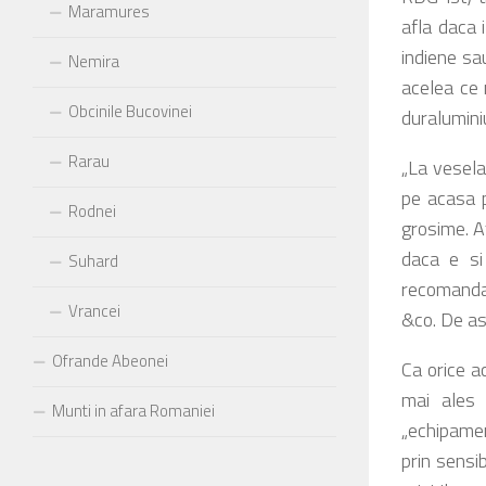
Maramures
afla daca i
indiene sa
Nemira
acelea ce 
Obcinile Bucovinei
duraluminiu
Rarau
„La vesela 
pe acasa p
Rodnei
grosime. At
daca e si
Suhard
recomandam
Vrancei
&co. De as
Ofrande Abeonei
Ca orice a
mai ales i
Munti in afara Romaniei
„echipamen
prin sensib