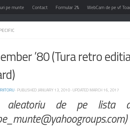
uri pe munte
Contact
Formular 2%
WebCam de pe vf Toa
PECIFIC
mber ’80 (Tura retro editia
rd)
RIITORU
· PUBLISHED
JANUARY 13, 2010
· UPDATED
MARCH 16, 2017
t aleatoriu de pe lista d
pe_munte@yahoogroups.com)