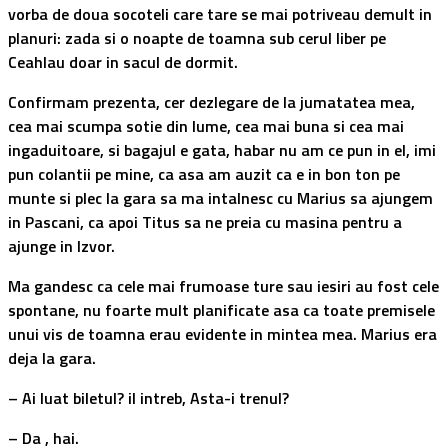
vorba de doua socoteli care tare se mai potriveau demult in
planuri: zada si o noapte de toamna sub cerul liber pe
Ceahlau doar in sacul de dormit.
Confirmam prezenta, cer dezlegare de la jumatatea mea,
cea mai scumpa sotie din lume, cea mai buna si cea mai
ingaduitoare, si bagajul e gata, habar nu am ce pun in el, imi
pun colantii pe mine, ca asa am auzit ca e in bon ton pe
munte si plec la gara sa ma intalnesc cu Marius sa ajungem
in Pascani, ca apoi Titus sa ne preia cu masina pentru a
ajunge in Izvor.
Ma gandesc ca cele mai frumoase ture sau iesiri au fost cele
spontane, nu foarte mult planificate asa ca toate premisele
unui vis de toamna erau evidente in mintea mea. Marius era
deja la gara.
– Ai luat biletul? il intreb, Asta-i trenul?
– Da , hai.