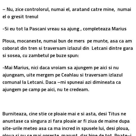
– Nu, zice controlorul, numai el, aratand catre mine, numai
el o gresit trenul
-Si eu tot la Pascani vreau sa ajung , completeaza Marius
Ploua, mocaneste, numai bun de mers pe munte, asa ca am
coborat din tren si traversam izlazul din Letcani dintre gara
si sosea, cu zambetul pe buze spun:
-Mai Marius, nici daca vroiam sa ajungem pe aici si nu
ajungeam, uite mergem pe Ceahlau si traversam izlazul
comunal la Letcani. Daca –mi spuneai azi dimineata ca
ajungem pe camp pe aici, nu te credeam.
Burniteaza, cine stie ce ploaie mai e si asta, desi Titus ne
anuntase ca singura zi fara ploaie ar fi ziua de
maine
dupa
site-urile meteo asa ca ma incred in spusele lui, desi ploua,
ploua si nu se mai opreste, marunt, dar bine de tot. Poate–i