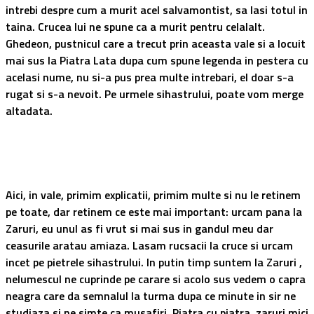
intrebi despre cum a murit acel salvamontist, sa lasi totul in
taina. Crucea lui ne spune ca a murit pentru celalalt.
Ghedeon, pustnicul care a trecut prin aceasta vale si a locuit
mai sus la Piatra Lata dupa cum spune legenda in pestera cu
acelasi nume, nu si-a pus prea multe intrebari, el doar s-a
rugat si s-a nevoit. Pe urmele sihastrului, poate vom merge
altadata.
Aici, in vale, primim explicatii, primim multe si nu le retinem
pe toate, dar retinem ce este mai important: urcam pana la
Zaruri, eu unul as fi vrut si mai sus in gandul meu dar
ceasurile aratau amiaza. Lasam rucsacii la cruce si urcam
incet pe pietrele sihastrului. In putin timp suntem la Zaruri ,
nelumescul ne cuprinde pe carare si acolo sus vedem o capra
neagra care da semnalul la turma dupa ce minute in sir ne
studiaza si ne simte ca musafiri. Piatra cu piatra, zaruri mici