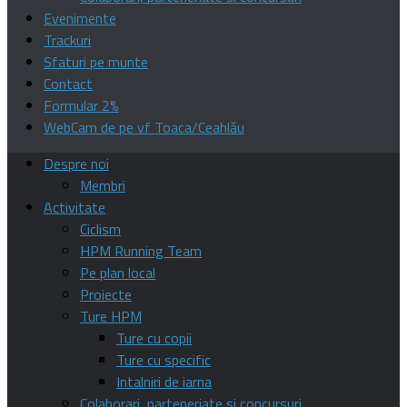
Evenimente
Trackuri
Sfaturi pe munte
Contact
Formular 2%
WebCam de pe vf Toaca/Ceahlău
Despre noi
Membri
Activitate
Ciclism
HPM Running Team
Pe plan local
Proiecte
Ture HPM
Ture cu copii
Ture cu specific
Intalniri de iarna
Colaborari, parteneriate si concursuri