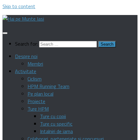
Skip to content
Search for:
Despre noi
Membri
Activitate
Ciclism
HPM Running Team
Pe plan local
Proiecte
Ture HPM
Ture cu copii
Ture cu specific
Intalniri de iarna
Colaborari, parteneriate si concursuri