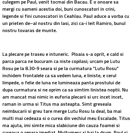
culegem pe Paul, venit tocmai din Bacau. E o onoare sa
mergi cu oameni acestia doi, buni cunoscatori in crini,
legende si fini cunoscatori in Ceahlau. Paul aduce a vorba cu
un prieten de–al nostru din
Iasi
, zici ca-i leit Ramiro, bunul
nostru tovaras de munte.
La plecare pe traseu e intuneric. Ploaia s-a oprit, e cald si
parca parca ne bucuram ca niste copilasi; urcam pe Lutu
Rosu pe la 8.30-9 seara si pe la curmatura “Lutu Rosu”
inchidem frontalele ca sa vedem luna, e liniste, e cerul
limpede, o felie de luna ne lumineaza panta prostului de
dupa curmatura si ne oprim ca sa simtim linistea noptii. Nu
am mancat mai nimic in euforia plecarii si urc incet incet,
raman in urma si Titus ma asteapta. Simt greseala
neimbucarii si greu tare merge Lutu Rosu la deal, ba mai
multi mai cedeaza si o curea din vechiul meu Escalade. Titus
ma ajuta, imi simte mica slabiciune din cauza foamei si
cureaua o repara imediat. Multumesc si hai la drum, Paul si