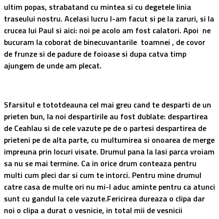
ultim popas, strabatand cu mintea si cu degetele linia
traseului nostru. Acelasi lucru l-am facut si pe la zaruri, si la
crucea lui Paul si aici: noi pe acolo am fost calatori. Apoi ne
bucuram la coborat de binecuvantarile toamnei , de covor
de
frunze
si de padure de foioase si dupa catva timp
ajungem de unde am plecat.
Sfarsitul e tototdeauna cel mai greu cand te desparti de un
prieten bun, la noi despartirile au fost dublate: despartirea
de Ceahlau si de cele vazute pe de o partesi despartirea de
prieteni pe de alta parte, cu multumirea si onoarea de merge
impreuna prin locuri visate. Drumul pana la Iasi parca vroiam
sa nu se mai termine. Ca in orice drum conteaza pentru
multi cum pleci dar si cum te intorci. Pentru mine drumul
catre casa de multe ori nu mi-l aduc aminte pentru ca atunci
sunt cu gandul la cele vazute.Fericirea dureaza o clipa dar
noi o clipa a durat o vesnicie, in total mii de vesnicii