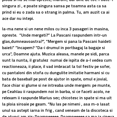
singura zi , e poate singura sansa pe toamna asta ca sa
prind si eu o zada sa o strang in
palma
. Tu, am auzit ca ai
ace dar nu intepi.
Ia-ma nene si un nene milos cu inca 3 pasageri in masina,
opreste. “Unde mergeti?” La Pascani raspundem intr-un
glas,dumneavoastra?”, “Mergem si pana la Pascani haideti
baieti” ”Incapem? “Da-i drumul in portbagaj la bagaje si
urca”, Doamne ajuta. Muzica aleasa, manele pe sidi, parca
sunt la nunta, il gratulez numai de ispita de a-l vedea cum
reactioneaza, ii place, il vad imbracat la tol festiv pe sofer,
cu pantaloni din stofa cu dungulite imitatie harmani si cu
bata de baseball pe post de ajutor in spate, omul e jovial,
face chiar si glume si ne intreaba unde mergem: pe munte,
pe Ceahlau ii raspundem noi in barba, si ce faceti acolo, ne
relexam ii raspunde Marius sec; chicotesc in spate si ma uit
la ploia siroaie pe geam. “Nu las pe nimeni , asa m-o lasat
unul sa astept iarna in frig , cand veneam de la discoteca si
de atunci am zis: Doamneeeee, Doamneeeee sa ma ia cineva