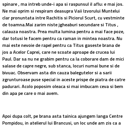
spinare , ma intreb unde-i apa si raspunsul il aflu: e mai jos.
Ne mai oprim si respiram deasupra Vaii Izvorului Muntelui
clar pronuntata intre Rachitis si Piciorul Scurt, cu vestminte
de toamna.Mai zarim niste jgheaburi secundare si Titus ,
calauza noastra. Prea multa lumina pentru a mai face poze,
dar totusi le facem pentru ca raman in mintea noastra. Nu
mai este nevoie de rapel pentru ca Titus gaseste brana de
jos a Acelor Caprei, care ne scoate aproape de crucea lui
Paul. Dar sa nu ne grabim pentru ca la coborare dam de mici
salase de capre negre, sub stanca, locuri numai bune si de
bivuac. Observam asta din cauza balegutelor si a sarii
zgrunturoase puse special in aceste prispe de piatra de catre
padurari. Acolo poposim oleaca si mai imbucam ceva si bem
din apa pe care o mai avem.
Apoi dupa colt, pe brana asta tainica ajungem langa Centre
Pompidou, in atelierul lui Brancusi, un loc unde am zis ca a