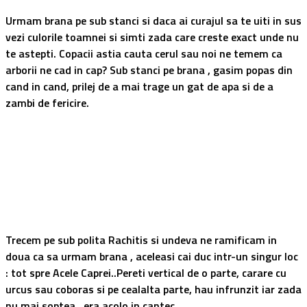
Urmam brana pe sub stanci si daca ai curajul sa te uiti in sus
vezi culorile toamnei si simti zada care creste exact unde nu
te astepti. Copacii astia cauta cerul sau noi ne temem ca
arborii ne cad in cap? Sub stanci pe brana , gasim popas din
cand in cand, prilej de a mai trage un gat de apa si de a
zambi de fericire.
Trecem pe sub polita Rachitis si undeva ne ramificam in
doua ca sa urmam brana , aceleasi cai duc intr-un singur loc
: tot spre Acele Caprei..Pereti vertical de o parte, carare cu
urcus sau coboras si pe cealalta parte, hau infrunzit iar zada
nu mai soptea , era acolo in cantec.