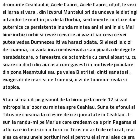
drumurile Ceahlaului, Acele Caprei, Acele Caprei, of,of, le vezi
si iarna si vara , din Izvorul Muntelui ori de undeva le distingi
uitandu-te mult in jos de la Dochia, sentimente confuze dar
puternice ca persistenta inunda mintea ani si ani in sir. Mai
bine inchizi ochii si revezi ceea ce ai vazut iar ceea ce vei
putea vedea Dumnezeu iti va harazi odata. Si visezi la o zi
de toamna, cu zada inca neobservata sau pipaita de degete
nerabdatoare, o fereastra de octombrie cu cerul albastru, cu
soare cu dinti din aia asa cum gasesti in motivele populare
din zona Neamtului sau pe valea Bistritei, dinti sanatosi ,
exagerati de mari si de frumosi, o zi de toamna ireala si
utopica.
Stau si ma uit pe geamul de la birou pe la orele 12 si vad
mitropolia si zbor cu mintea spre Ceahlau. Suna telefonul si
Titus ne cheama la o iesire de o zi jumatate in Ceahlau . Il
sun la randu-mi pe Marius care credeam ca e prin Fagaras si
aflu ca e in Iasi si ca o tura cu Titus nu ar fi de refuzat, mai
ales ca erau unele portiuni noi si pentru el si mai ales ca era