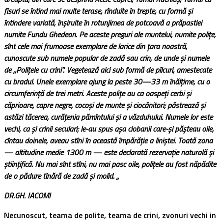
fisuri se întind mai multe terase, rînduite în trepte, cu formă şi
întindere variată, înşiruite în rotunjimea de potcoavă a prăpastiei
numite Fundu Ghedeon. Pe aceste preguri ale muntelui, numite poliţe,
sînt cele mai frumoase exemplare de larice din ţara noastră,
cunoscute sub numele popular de zadă sau crin, de unde şi numele
de ,,Poliţele cu crini”. Vegetează aici sub formă de pîlcuri, amestecate
cu bradul. Unele exemplare ajung la peste 30—33 m înălţime, cu o
circumferinţă de trei metri. Aceste poliţe au ca oaspeţi cerbi şi
căprioare, capre negre, cocoşi de munte şi ciocănitori; păstrează şi
astăzi tăcerea, curăţenia pămîntului şi a văzduhului. Numele lor este
vechi, ca şi crinii seculari; le-au spus aşa ciobanii care-şi păşteau oile,
cîntau doinele, aveau stîni în această împărăţie a liniştei. Toată zona
— altitudine medie 1300 m — este declarată rezervaţie naturală şi
ştiinţifică. Nu mai sînt stîni, nu mai pasc oile, poliţele au fost năpădite
de o pădure tînără de zadă şi molid. „
DR.GH. IACOMI
Necunoscut, teama de polite, teama de crini, zvonuri vechi in