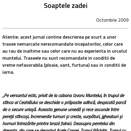
Soaptele zadei
Octombrie 2009
Atentie: acest jurnal contine descrierea pe scurt a unor
trasee nemarcate nerecomandate incepatorilor, celor care
au rau de inaltime sau celor care nu au experienta in urcatul
muntelui. Traseele nu sunt recomandate in conditii de
vreme nefavorabila (ploaie, vant, furtuna) sau in conditii de
iarna.
„Pe versantul estic, privit de la cabana Izvoru Muntelui, în trupul de
stînca al Ceahlăului se deschide o prăpastie adîncă, despicată parcă
de o secure uriaşă. Aceasta genune umedă şi rece ascunde între
pereţii stîncoşi, încremenite turnuri şi creste, surpături, jgheaburi şi
hornuri întrezărite printre brazii falnici. Deasupra peretelui din
dreapta, din care se desprind Acele Caprei, Tumul Răchitiş, Turnul cu