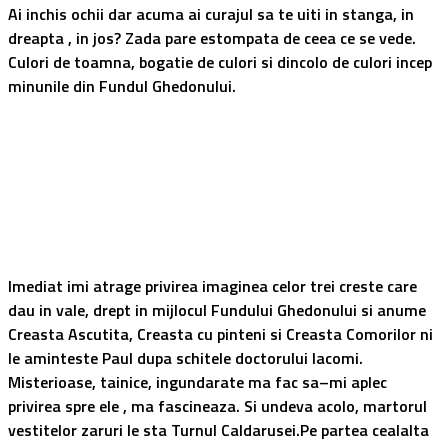
Ai inchis ochii dar acuma ai curajul sa te uiti in stanga, in
dreapta , in jos? Zada pare estompata de ceea ce se vede.
Culori de toamna, bogatie de culori si dincolo de culori incep
minunile din Fundul Ghedonului.
Imediat imi atrage privirea imaginea celor trei creste care
dau in vale, drept in mijlocul Fundului Ghedonului si anume
Creasta Ascutita, Creasta cu pinteni si Creasta Comorilor ni
le aminteste Paul dupa schitele doctorului Iacomi.
Misterioase, tainice, ingundarate ma fac sa–mi aplec
privirea spre ele , ma fascineaza. Si undeva acolo, martorul
vestitelor zaruri le sta Turnul Caldarusei.Pe partea cealalta