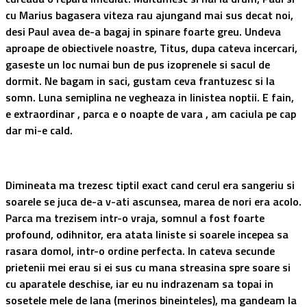
cu Marius bagasera viteza rau ajungand mai sus decat noi,
desi Paul avea de-a bagaj in spinare foarte greu. Undeva
aproape de obiectivele noastre, Titus, dupa cateva incercari,
gaseste un loc numai bun de pus izoprenele si sacul de
dormit. Ne bagam in saci, gustam ceva frantuzesc si la
somn. Luna semiplina ne vegheaza in linistea noptii. E fain,
e extraordinar , parca e o noapte de vara , am caciula pe cap
dar mi-e cald.
Dimineata ma trezesc tiptil exact cand cerul era sangeriu si
soarele se juca de-a v-ati ascunsea, marea de nori era acolo.
Parca ma trezisem intr-o vraja, somnul a fost foarte
profound, odihnitor, era atata liniste si soarele incepea sa
rasara domol, intr-o ordine perfecta. In cateva secunde
prietenii mei erau si ei sus cu mana streasina spre soare si
cu aparatele deschise, iar eu nu indrazenam sa topai in
sosetele mele de lana (merinos bineinteles), ma gandeam la