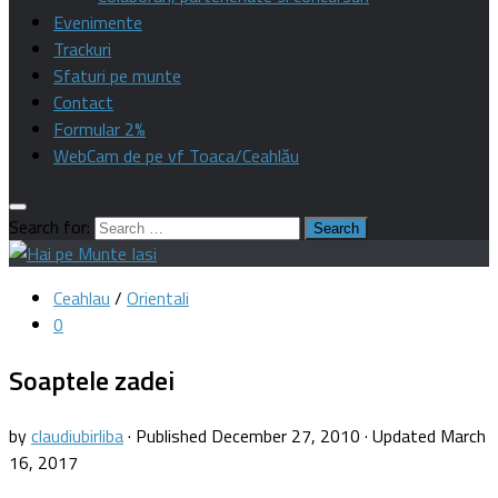
Evenimente
Trackuri
Sfaturi pe munte
Contact
Formular 2%
WebCam de pe vf Toaca/Ceahlău
Search for:
Ceahlau
/
Orientali
0
Soaptele zadei
by
claudiubirliba
· Published
December 27, 2010
· Updated
March
16, 2017