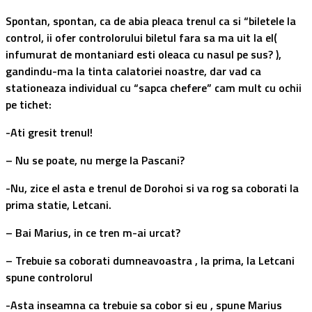
Spontan, spontan, ca de abia pleaca trenul ca si “biletele la
control, ii ofer controlorului biletul fara sa ma uit la el(
infumurat de montaniard esti oleaca cu nasul pe sus? ),
gandindu-ma la tinta calatoriei noastre, dar vad ca
stationeaza individual cu “sapca chefere” cam mult cu ochii
pe tichet:
-Ati gresit trenul!
– Nu se poate, nu merge la Pascani?
-Nu, zice el asta e trenul de Dorohoi si va rog sa coborati la
prima statie, Letcani.
– Bai Marius, in ce tren m-ai urcat?
– Trebuie sa coborati dumneavoastra , la prima, la Letcani
spune controlorul
-Asta inseamna ca trebuie sa cobor si eu , spune Marius