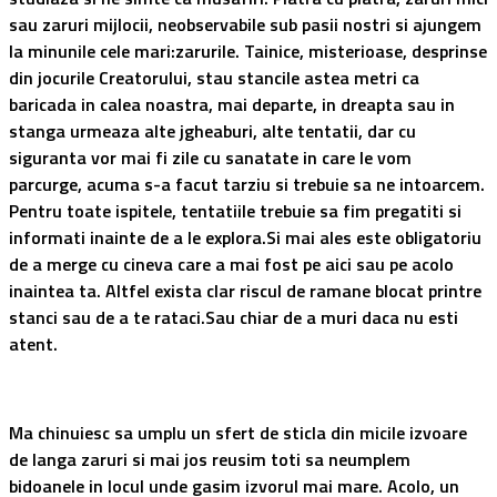
sau zaruri mijlocii, neobservabile sub pasii nostri si ajungem
la minunile cele mari:zarurile. Tainice, misterioase, desprinse
din jocurile Creatorului, stau stancile astea metri ca
baricada in calea noastra, mai departe, in dreapta sau in
stanga urmeaza alte jgheaburi, alte tentatii, dar cu
siguranta vor mai fi zile cu sanatate in care le vom
parcurge, acuma s-a facut tarziu si trebuie sa ne intoarcem.
Pentru toate ispitele, tentatiile trebuie sa fim pregatiti si
informati inainte de a le explora.Si mai ales este obligatoriu
de a merge cu cineva care a mai fost pe aici sau pe acolo
inaintea ta. Altfel exista clar riscul de ramane blocat printre
stanci sau de a te rataci.Sau chiar de a muri daca nu esti
atent.
Ma chinuiesc sa umplu un sfert de sticla din micile izvoare
de langa zaruri si mai jos reusim toti sa neumplem
bidoanele in locul unde gasim izvorul mai mare. Acolo, un