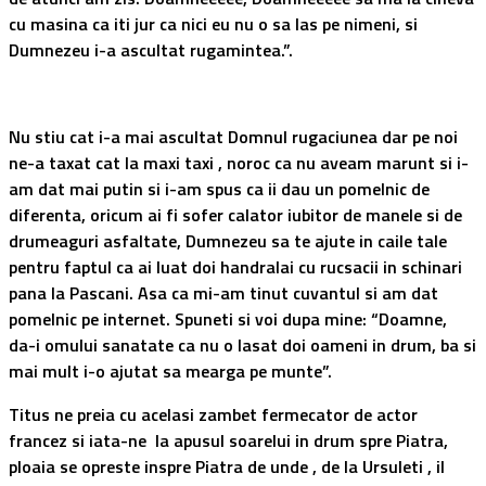
cu masina ca iti jur ca nici eu nu o sa las pe nimeni, si
Dumnezeu i-a ascultat rugamintea.”.
Nu stiu cat i-a mai ascultat Domnul rugaciunea dar pe noi
ne-a taxat cat la maxi taxi , noroc ca nu aveam marunt si i-
am dat mai putin si i-am spus ca ii dau un pomelnic de
diferenta, oricum ai fi sofer calator iubitor de manele si de
drumeaguri asfaltate, Dumnezeu sa te ajute in caile tale
pentru faptul ca ai luat doi handralai cu rucsacii in schinari
pana la Pascani. Asa ca mi-am tinut cuvantul si am dat
pomelnic pe internet. Spuneti si voi dupa mine: “Doamne,
da-i omului sanatate ca nu o lasat doi oameni in drum, ba si
mai mult i-o ajutat sa mearga pe munte”.
Titus ne preia cu acelasi zambet fermecator de actor
francez si iata-ne la apusul soarelui in drum spre Piatra,
ploaia se opreste inspre Piatra de unde , de la Ursuleti , il