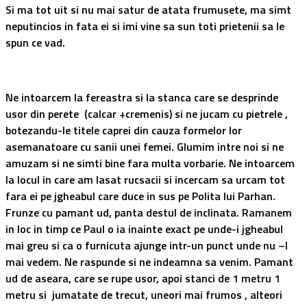
Si ma tot uit si nu mai satur de atata frumusete, ma simt
neputincios in fata ei si imi vine sa sun toti prietenii sa le
spun ce vad.
Ne intoarcem la fereastra si la stanca care se desprinde
usor din perete (calcar +cremenis) si ne jucam cu pietrele ,
botezandu-le titele caprei din cauza formelor lor
asemanatoare cu sanii unei femei. Glumim intre noi si ne
amuzam si ne simti bine fara multa vorbarie. Ne intoarcem
la locul in care am lasat rucsacii si incercam sa urcam tot
fara ei pe jgheabul care duce in sus pe Polita lui Parhan.
Frunze cu pamant ud, panta destul de inclinata. Ramanem
in loc in timp ce Paul o ia inainte exact pe unde-i jgheabul
mai greu si ca o furnicuta ajunge intr-un punct unde nu –l
mai vedem. Ne raspunde si ne indeamna sa venim. Pamant
ud de aseara, care se rupe usor, apoi stanci de 1 metru 1
metru si jumatate de trecut, uneori mai frumos , alteori