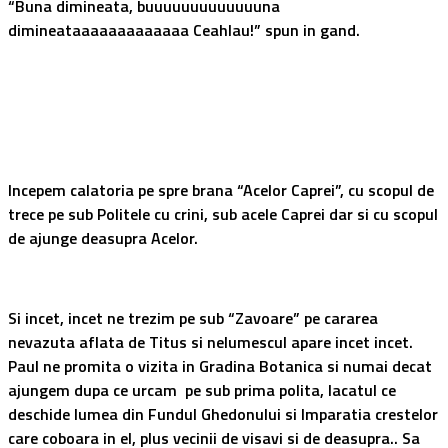
“Buna dimineata, buuuuuuuuuuuuuna
dimineataaaaaaaaaaaaa Ceahlau!” spun in gand.
Incepem calatoria pe spre brana “Acelor Caprei”, cu scopul de
trece pe sub Politele cu crini, sub acele Caprei dar si cu scopul
de ajunge deasupra Acelor.
Si incet, incet ne trezim pe sub “Zavoare” pe cararea
nevazuta aflata de Titus si nelumescul apare incet incet.
Paul ne promita o vizita in Gradina Botanica si numai decat
ajungem dupa ce urcam pe sub prima polita, lacatul ce
deschide lumea din Fundul Ghedonului si Imparatia crestelor
care coboara in el, plus vecinii de visavi si de deasupra.. Sa