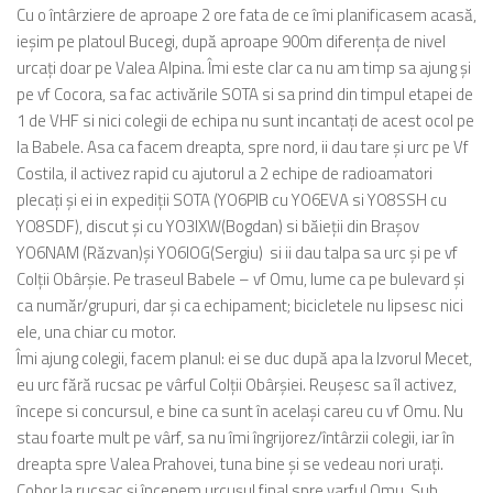
Cu o întârziere de aproape 2 ore fata de ce îmi planificasem acasă,
ieșim pe platoul Bucegi, după aproape 900m diferența de nivel
urcați doar pe Valea Alpina. Îmi este clar ca nu am timp sa ajung și
pe vf Cocora, sa fac activările SOTA si sa prind din timpul etapei de
1 de VHF si nici colegii de echipa nu sunt incantați de acest ocol pe
la Babele. Asa ca facem dreapta, spre nord, ii dau tare și urc pe Vf
Costila, il activez rapid cu ajutorul a 2 echipe de radioamatori
plecați și ei in expediții SOTA (YO6PIB cu YO6EVA si YO8SSH cu
YO8SDF), discut și cu YO3IXW(Bogdan) si băieții din Brașov
YO6NAM (Răzvan)și YO6IOG(Sergiu) si ii dau talpa sa urc și pe vf
Colții Obârșie. Pe traseul Babele – vf Omu, lume ca pe bulevard și
ca număr/grupuri, dar și ca echipament; bicicletele nu lipsesc nici
ele, una chiar cu motor.
Îmi ajung colegii, facem planul: ei se duc după apa la Izvorul Mecet,
eu urc fără rucsac pe vârful Colții Obârșiei. Reușesc sa îl activez,
începe si concursul, e bine ca sunt în același careu cu vf Omu. Nu
stau foarte mult pe vârf, sa nu îmi îngrijorez/întârzii colegii, iar în
dreapta spre Valea Prahovei, tuna bine și se vedeau nori urați.
Cobor la rucsac și începem urcușul final spre varful Omu. Sub