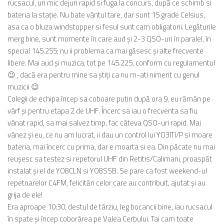
rucsacul, un mic dejun rapid si fuga la concurs, după ce schimb si
bateria la stație. Nu bate vântul tare, dar sunt 15 grade Celsius,
asa ca o bluza windstopper si fesul sunt cam obligatorii. Legăturile
merg bine, sunt momente în care aud și 2-3 QSO-uri în paralel, în
special 145.255; nu ii problema ca mai găsesc și alte frecvente
libere. Mai aud și muzica, tot pe 145.225, conform cu regulamentul
😉 , dacă era pentru mine sa știți ca nu m-ati nimerit cu genul
muzicii 😉
Colegii de echipa încep sa coboare putin după ora 9, eu rămân pe
vârf și pentru etapa 2 de UHF. Încerc sa iau o frecventa sa fiu
vânat rapid, sa mai salvez timp, fac câteva QSO-uri rapid. Mai
vânez și eu, ce nu am lucrat, ii dau un control lui YO3ITI/P si moare
bateria, mai încerc cu prima, dar e moarta si ea. Din păcate nu mai
reușesc sa testez si repetorul UHF din Retitis/Calimani, proaspăt
instalat și el de YO8CLN si YO8SSB. Se pare ca fost weekend-ul
repetoarelor C4FM, felicitări celor care au contribuit, ajutat și au
grija de ele!
Era aproape 10:30, destul de târziu, leg bocancii bine, iau rucsacul
în spate și încep coborârea pe Valea Cerbului. Tai cam toate