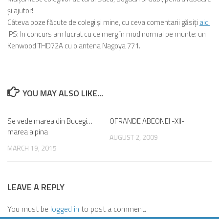
și ajutor!
Câteva poze făcute de colegi și mine, cu ceva comentarii găsiți
aici
PS: In concurs am lucrat cu ce merg în mod normal pe munte: un
Kenwood THD72A cu o antena Nagoya 771.
YOU MAY ALSO LIKE...
Se vede marea din Bucegi…
0
OFRANDE ABEONEI -XII-
0
marea alpina
AUGUST 2, 2009
MARCH 19, 2015
LEAVE A REPLY
You must be
logged in
to post a comment.