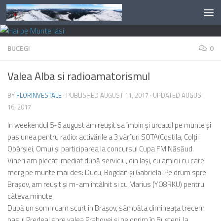
Skip to content
BUCEGI
0
Valea Alba si radioamatorismul
BY
FLORINVESTALE
· PUBLISHED
AUGUST 11, 2017
· UPDATED
AUGUST
16, 2017
In weekendul 5-6 august am reușit sa îmbin și urcatul pe munte și
pasiunea pentru radio: activările a 3 vârfuri SOTA(Costila, Colții
Obârșiei, Omu) și participarea la concursul Cupa FM Năsăud.
Vineri am plecat imediat după serviciu, din Iași, cu amicii cu care
merg pe munte mai des: Ducu, Bogdan și Gabriela. Pe drum spre
Brașov, am reușit și m-am întâlnit si cu Marius (YO8RKU) pentru
câteva minute.
După un somn cam scurt în Brașov, sâmbăta dimineața trecem
pasul Predeal spre valea Prahovei și ne oprim în Bușteni, la