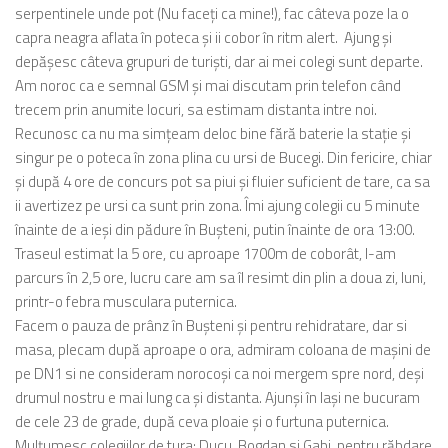
serpentinele unde pot (Nu faceți ca mine!), fac câteva poze la o
capra neagra aflata în poteca și ii cobor în ritm alert. Ajung și
depășesc câteva grupuri de turiști, dar ai mei colegi sunt departe.
Am noroc ca e semnal GSM și mai discutam prin telefon când
trecem prin anumite locuri, sa estimam distanta intre noi.
Recunosc ca nu ma simțeam deloc bine fără baterie la stație și
singur pe o poteca în zona plina cu ursi de Bucegi. Din fericire, chiar
și după 4 ore de concurs pot sa piui și fluier suficient de tare, ca sa
ii avertizez pe ursi ca sunt prin zona. Îmi ajung colegii cu 5 minute
înainte de a ieși din pădure în Bușteni, putin înainte de ora 13:00.
Traseul estimat la 5 ore, cu aproape 1700m de coborât, l-am
parcurs în 2,5 ore, lucru care am sa îl resimt din plin a doua zi, luni,
printr-o febra musculara puternica.
Facem o pauza de prânz în Bușteni și pentru rehidratare, dar si
masa, plecam după aproape o ora, admiram coloana de mașini de
pe DN1 si ne consideram norocoși ca noi mergem spre nord, deși
drumul nostru e mai lung ca și distanta. Ajunși în Iași ne bucuram
de cele 23 de grade, după ceva ploaie și o furtuna puternica.
Mulțumesc colegiilor de tura: Ducu, Bogdan si Gabi, pentru răbdare