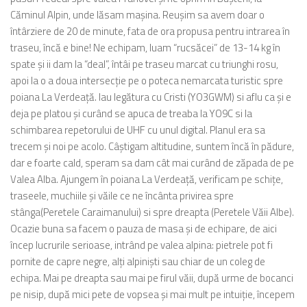
Căminul Alpin, unde lăsam mașina. Reușim sa avem doar o
întârziere de 20 de minute, fata de ora propusa pentru intrarea în
traseu, încă e bine! Ne echipam, luam “rucsăcei” de 13-14 kg în
spate și ii dam la “deal”, întâi pe traseu marcat cu triunghi rosu,
apoi la o a doua intersecție pe o poteca nemarcata turistic spre
poiana La Verdeață. Iau legătura cu Cristi (YO3GWM) si aflu ca și e
deja pe platou și curând se apuca de treaba la YO9C si la
schimbarea repetorului de UHF cu unul digital. Planul era sa
trecem și noi pe acolo. Câștigam altitudine, suntem încă în pădure,
dar e foarte cald, speram sa dam cât mai curând de zăpada de pe
Valea Alba. Ajungem în poiana La Verdeață, verificam pe schițe,
traseele, muchiile și văile ce ne încânta privirea spre
stânga(Peretele Caraimanului) si spre dreapta (Peretele Văii Albe).
Ocazie buna sa facem o pauza de masa și de echipare, de aici
încep lucrurile serioase, intrând pe valea alpina: pietrele pot fi
pornite de capre negre, alți alpiniști sau chiar de un coleg de
echipa. Mai pe dreapta sau mai pe firul văii, după urme de bocanci
pe nisip, după mici pete de vopsea și mai mult pe intuiție, începem