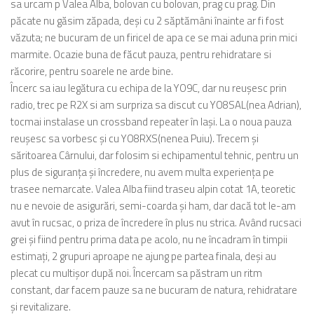
sa urcam p Valea Alba, bolovan cu bolovan, prag cu prag. Din
păcate nu găsim zăpada, deși cu 2 săptămâni înainte ar fi fost
văzuta; ne bucuram de un firicel de apa ce se mai aduna prin mici
marmite. Ocazie buna de făcut pauza, pentru rehidratare si
răcorire, pentru soarele ne arde bine.
Încerc sa iau legătura cu echipa de la YO9C, dar nu reușesc prin
radio, trec pe R2X si am surpriza sa discut cu YO8SAL(nea Adrian),
tocmai instalase un crossband repeater în Iași. La o noua pauza
reușesc sa vorbesc și cu YO8RXS(nenea Puiu). Trecem și
săritoarea Cârnului, dar folosim si echipamentul tehnic, pentru un
plus de siguranța și încredere, nu avem multa experiența pe
trasee nemarcate. Valea Alba fiind traseu alpin cotat 1A, teoretic
nu e nevoie de asigurări, semi-coarda și ham, dar dacă tot le-am
avut în rucsac, o priza de încredere în plus nu strica. Având rucsaci
grei și fiind pentru prima data pe acolo, nu ne încadram în timpii
estimați, 2 grupuri aproape ne ajung pe partea finala, deși au
plecat cu multișor după noi. Încercam sa păstram un ritm
constant, dar facem pauze sa ne bucuram de natura, rehidratare
și revitalizare.