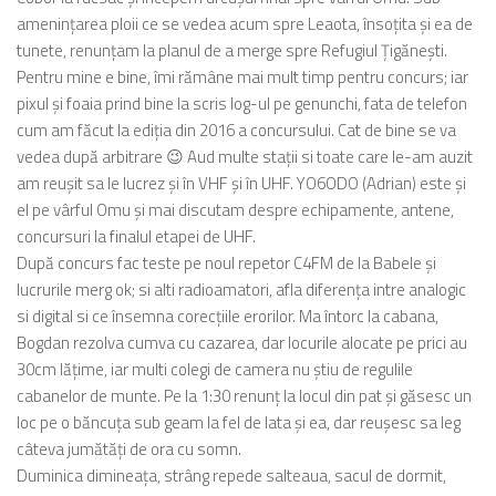
amenințarea ploii ce se vedea acum spre Leaota, însoțita și ea de
tunete, renunțam la planul de a merge spre Refugiul Țigănești.
Pentru mine e bine, îmi rămâne mai mult timp pentru concurs; iar
pixul și foaia prind bine la scris log-ul pe genunchi, fata de telefon
cum am făcut la ediția din 2016 a concursului. Cat de bine se va
vedea după arbitrare 😉 Aud multe stații si toate care le-am auzit
am reușit sa le lucrez și în VHF și în UHF. YO6ODO (Adrian) este și
el pe vârful Omu și mai discutam despre echipamente, antene,
concursuri la finalul etapei de UHF.
După concurs fac teste pe noul repetor C4FM de la Babele și
lucrurile merg ok; si alti radioamatori, afla diferența intre analogic
si digital si ce însemna corecțiile erorilor. Ma întorc la cabana,
Bogdan rezolva cumva cu cazarea, dar locurile alocate pe prici au
30cm lățime, iar multi colegi de camera nu știu de regulile
cabanelor de munte. Pe la 1:30 renunț la locul din pat și găsesc un
loc pe o băncuța sub geam la fel de lata și ea, dar reușesc sa leg
câteva jumătăți de ora cu somn.
Duminica dimineața, strâng repede salteaua, sacul de dormit,