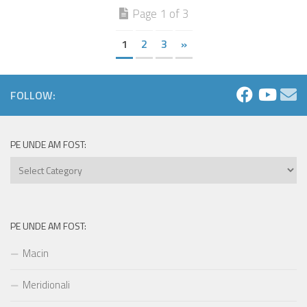
Page 1 of 3
1
2
3
»
FOLLOW:
PE UNDE AM FOST:
Pe
unde
am
fost:
PE UNDE AM FOST:
Macin
Meridionali