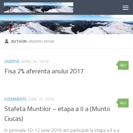
Skip to content
AUTHOR:
ANDREI MIHAI
DIVERSE
APRIL 24, 2018
0
Fisa 2% aferenta anului 2017
EVENIMENTE
JUNE 16, 2016
0
Stafeta Muntilor – etapa a II a (Muntii
Ciucas)
In perioada 10-12 iunie 2016 am participat la etapa a II a a