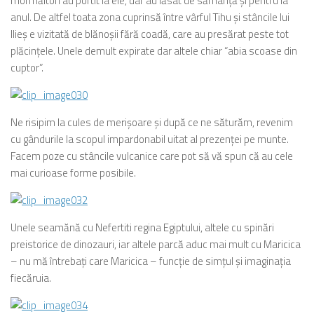
mormăitori au poftit la ele, dar au lăsat de sămânţă şi pentru la
anul. De altfel toata zona cuprinsă între vârful Tihu şi stâncile lui
Ilieş e vizitată de blănoşii fără coadă, care au presărat peste tot
plăcinţele. Unele demult expirate dar altele chiar “abia scoase din
cuptor”.
Ne risipim la cules de merişoare şi după ce ne săturăm, revenim
cu gândurile la scopul impardonabil uitat al prezenţei pe munte.
Facem poze cu stâncile vulcanice care pot să vă spun că au cele
mai curioase forme posibile.
Unele seamănă cu Nefertiti regina Egiptului, altele cu spinări
preistorice de dinozauri, iar altele parcă aduc mai mult cu Maricica
– nu mă întrebaţi care Maricica – funcţie de simţul şi imaginaţia
fiecăruia.