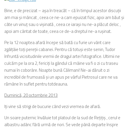
Bine, e de precizat – aşa în treacăt – că în timpul acestor discuţii
am mai şi mâncat , ceea ce ne-a cam epuizat fizic, apoi am băut şi
câte un vinuţ sau o vişinată , ceea ce iaraşi nu ne-a plăcut deloc ,
apoi am cântat de toate, ceea ce de-a dreptul ne-a ruşinat.
Pe la 12 noaptea afară începe să bată cu furie un vânt care
zgâlţâie toţi pereţii cabanei. Pentru că totuşi este senin, Tudor
înfruntă vicisitudinile vremii de dragul artei fotografice. Ultimii ne
culcăm pe la ora 2, fericiţi la gândul că mâine va fi o zi cu traseu
numai în coborâre. Noapte bună Călimani! Ne-ai dăruit o zi
incredibil de frumoasă şi un apus pe vârful Pietrosul care ne va
rămâne în suflet pentru totdeauna.
Duminică, 20 octombrie 2013
Iţi vine să strigi de bucurie când vezi vremea de afară.
Un soare puternic învăluie tot platoul de la sud de Reţiţiş , cerul e
albastru adânc fără urmă de nori. Se vede până departe înspre