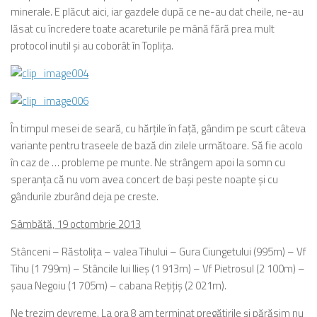
minerale. E plăcut aici, iar gazdele după ce ne-au dat cheile, ne-au
lăsat cu încredere toate acareturile pe mână fără prea mult
protocol inutil şi au coborât în Topliţa.
În timpul mesei de seară, cu hărţile în faţă, gândim pe scurt câteva
variante pentru traseele de bază din zilele următoare. Să fie acolo
în caz de … probleme pe munte. Ne strângem apoi la somn cu
speranţa că nu vom avea concert de başi peste noapte şi cu
gândurile zburând deja pe creste.
Sâmbătă, 19 octombrie 2013
Stânceni – Răstoliţa – valea Tihului – Gura Ciungetului (995m) – Vf
Tihu (1 799m) – Stâncile lui Ilieş (1 913m) – Vf Pietrosul (2 100m) –
şaua Negoiu (1 705m) – cabana Reţiţiş (2 021m).
Ne trezim devreme. La ora 8 am terminat pregătirile şi părăsim nu