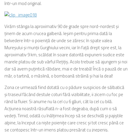
într-un mod original.
Virăm stânga la aproximativ 90 de grade spre nord-nordest şi
ţinem de acum crucea galbenă. Ieşim pentru prima dată la
belvedere într-o poieniţă de unde se zăresc în spate valea
Mureşului şi munţii Gurghiului vecini, iar în faţă drept spre est, la
aproximativ 9 km, scăldat în soare datorită expunerii sudice este
marele platou de sub vârful Reţiţiş. Acolo trebuie să ajungem şi noi
dar să avem puţintică răbdare, mai e de treabă! Încă o pauză de un
măr, o tartină, o măslină, o bomboană străină şi hai la deal!
Zona ce urmează fiind dotată cu o pădure suspicios de sălbatică
şi traseul făcând destule coturi fără vizibilitate, ii zicem cu foc pe
rând la fluier. Si anume nu la cel cu 6 găuri, cât la cel cu bilă.
Acţiunea noastră răsuflată n-a fost degeaba, după cum o să
vedeţi. Timid, odată cu înălţimea încep să se deschidă şi pajiştile
alpine, la început ca nişte poieniţe care cresc şi tot cresc până ce
se contopesc într-un imens platou presărat cu jnepeniş.