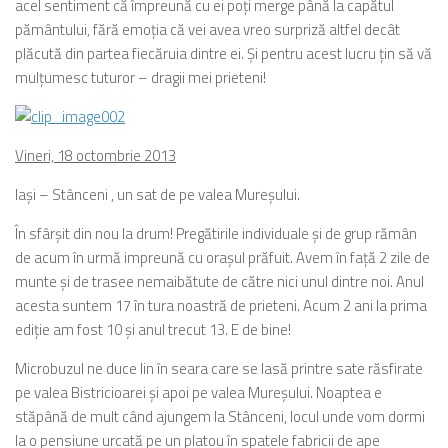
acel sentiment că împreună cu ei poţi merge până la capătul
pământului, fără emoţia că vei avea vreo surpriză altfel decât
plăcută din partea fiecăruia dintre ei. Şi pentru acest lucru ţin să vă
mulţumesc tuturor – dragii mei prieteni!
Vineri, 18 octombrie 2013
Iaşi – Stânceni , un sat de pe valea Mureşului.
În sfârşit din nou la drum! Pregătirile individuale şi de grup rămân
de acum în urmă impreună cu oraşul prăfuit. Avem în faţă 2 zile de
munte şi de trasee nemaibătute de către nici unul dintre noi. Anul
acesta suntem 17 în tura noastră de prieteni. Acum 2 ani la prima
ediţie am fost 10 şi anul trecut 13. E de bine!
Microbuzul ne duce lin în seara care se lasă printre sate răsfirate
pe valea Bistricioarei şi apoi pe valea Mureşului. Noaptea e
stăpână de mult când ajungem la Stânceni, locul unde vom dormi
la o pensiune urcată pe un platou în spatele fabricii de ape