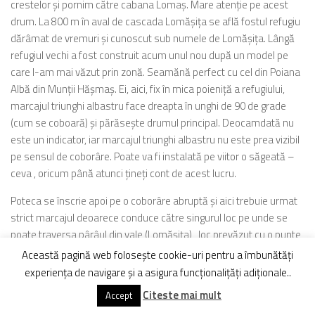
crestelor şi pornim către cabana Lomaş. Mare atenţie pe acest
drum. La 800 m în aval de cascada Lomăşiţa se află fostul refugiu
dărâmat de vremuri şi cunoscut sub numele de Lomăşiţa. Lângă
refugiul vechi a fost construit acum unul nou după un model pe
care l-am mai văzut prin zonă. Seamănă perfect cu cel din Poiana
Albă din Munţii Hăşmaş. Ei, aici, fix în mica poieniţă a refugiului,
marcajul triunghi albastru face dreapta în unghi de 90 de grade
(cum se coboară) şi părăseşte drumul principal. Deocamdată nu
este un indicator, iar marcajul triunghi albastru nu este prea vizibil
pe sensul de coborâre. Poate va fi instalată pe viitor o săgeată –
ceva , oricum până atunci ţineţi cont de acest lucru.
Poteca se înscrie apoi pe o coborâre abruptă şi aici trebuie urmat
strict marcajul deoarece conduce către singurul loc pe unde se
poate traversa pârâul din vale (Lomăşiţa) , loc prevăzut cu o punte
de lemn.
Această pagină web folosește cookie-uri pentru a îmbunătăți
experiența de navigare și a asigura funcționalițăți adiționale..
Citeste mai mult
Accept
La 12.30 suntem dincolo de punte şi coborâm pe versantul drept