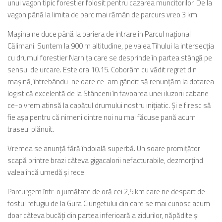
unui vagon tipic forestier folosit pentru cazarea muncitorilor. De la
vagon până la limita de parc mai rămân de parcurs vreo 3 km.
Maşina ne duce până la bariera de intrare în Parcul naţional
Călimani. Suntem la 900 m altitudine, pe valea Tihului la intersecţia
cu drumul forestier Narniţa care se desprinde în partea stângă pe
sensul de urcare. Este ora 10.15. Coborâm cu vădit regret din
maşină, întrebându-ne oare ce-am gândit să renunţăm la dotarea
logistică excelentă de la Stânceni în favoarea unei iluzorii cabane
ce-o vrem atinsă la capătul drumului nostru iniţiatic. Şi e firesc să
fie aşa pentru că nimeni dintre noi nu mai făcuse pană acum
traseul plănuit.
Vremea se anunţă fără îndoială superbă. Un soare promiţător
scapă printre brazi câteva gigacalorii nefacturabile, dezmorţind
valea încă umedă şi rece.
Parcurgem într-o jumătate de oră cei 2,5 km care ne despart de
fostul refugiu de la Gura Ciungetului din care se mai cunosc acum
doar câteva bucăţi din partea inferioară a zidurilor, năpădite şi