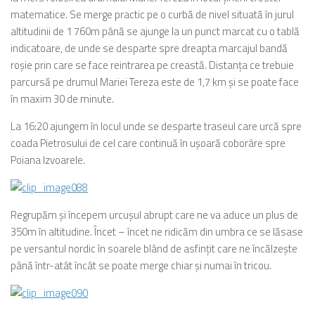
matematice. Se merge practic pe o curbă de nivel situată în jurul
altitudinii de 1 760m până se ajunge la un punct marcat cu o tablă
indicatoare, de unde se desparte spre dreapta marcajul bandă
roşie prin care se face reintrarea pe creastă. Distanţa ce trebuie
parcursă pe drumul Mariei Tereza este de 1,7 km şi se poate face
în maxim 30 de minute.
La 16:20 ajungem în locul unde se desparte traseul care urcă spre
coada Pietrosului de cel care continuă în uşoară coborâre spre
Poiana Izvoarele.
Regrupăm şi începem urcuşul abrupt care ne va aduce un plus de
350m în altitudine. Încet – încet ne ridicăm din umbra ce se lăsase
pe versantul nordic în soarele blând de asfinţit care ne încălzeşte
până într-atât încât se poate merge chiar şi numai în tricou.