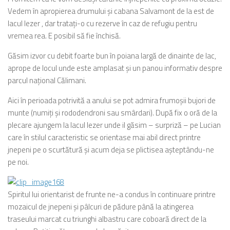
Vedem în apropierea drumului şi cabana Salvamont de la est de
lacul Iezer , dar trataţi-o cu rezerve în caz de refugiu pentru
vremea rea. E posibil să fie închisă.
Găsim izvor cu debit foarte bun în poiana largă de dinainte de lac,
aprope de locul unde este amplasat şi un panou informativ despre
parcul naţional Călimani.
Aici în perioada potrivită a anului se pot admira frumoşii bujori de
munte (numiţi şi rododendroni sau smârdari). După fix o oră de la
plecare ajungem la lacul Iezer unde il găsim – surpriză – pe Lucian
care în stilul caracteristic se orientase mai abil direct printre
jnepeni pe o scurtătură şi acum deja se plictisea aşteptându-ne
pe noi.
Spiritul lui orientarist de frunte ne-a condus în continuare printre
mozaicul de jnepeni şi pâlcuri de pădure până la atingerea
traseului marcat cu triunghi albastru care coboară direct de la