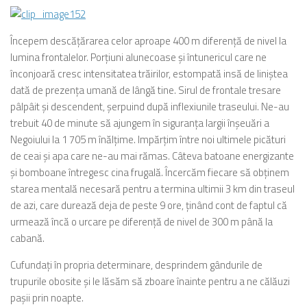
Începem descăţărarea celor aproape 400 m diferenţă de nivel la
lumina frontalelor. Porţiuni alunecoase şi întunericul care ne
înconjoară cresc intensitatea trăirilor, estompată insă de liniştea
dată de prezenţa umană de lângă tine. Sirul de frontale tresare
pâlpâit şi descendent, şerpuind după inflexiunile traseului. Ne-au
trebuit 40 de minute să ajungem în siguranţa largii înşeuări a
Negoiului la 1 705 m înălţime. Impărţim între noi ultimele picături
de ceai şi apa care ne-au mai rămas. Câteva batoane energizante
şi bomboane întregesc cina frugală. Încercăm fiecare să obţinem
starea mentală necesară pentru a termina ultimii 3 km din traseul
de azi, care durează deja de peste 9 ore, ţinând cont de faptul că
urmează încă o urcare pe diferenţă de nivel de 300 m până la
cabană.
Cufundaţi în propria determinare, desprindem gândurile de
trupurile obosite şi le lăsăm să zboare înainte pentru a ne călăuzi
paşii prin noapte.