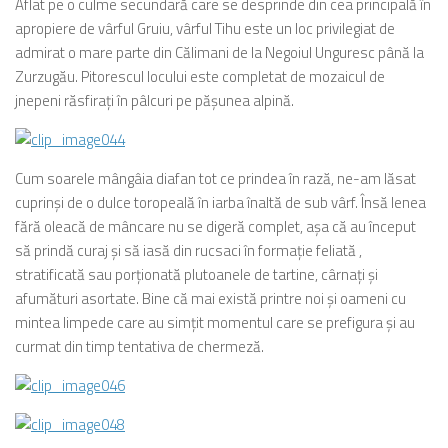
Aflat pe o culme secundară care se desprinde din cea principală în
apropiere de vârful Gruiu, vârful Tihu este un loc privilegiat de
admirat o mare parte din Călimani de la Negoiul Unguresc până la
Zurzugău. Pitorescul locului este completat de mozaicul de
jnepeni răsfiraţi în pâlcuri pe păşunea alpină.
Cum soarele mângâia diafan tot ce prindea în rază, ne-am lăsat
cuprinşi de o dulce toropeală în iarba înaltă de sub vârf. Însă lenea
fără oleacă de mâncare nu se digeră complet, aşa că au început
să prindă curaj şi să iasă din rucsaci în formaţie feliată ,
stratificată sau porţionată plutoanele de tartine, cârnaţi şi
afumături asortate. Bine că mai există printre noi şi oameni cu
mintea limpede care au simţit momentul care se prefigura şi au
curmat din timp tentativa de chermeză.