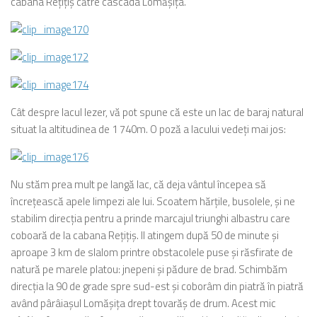
cabana Reţiţiş către cascada Lomăşiţa.
Cât despre lacul Iezer, vă pot spune că este un lac de baraj natural
situat la altitudinea de 1 740m. O poză a lacului vedeţi mai jos:
Nu stăm prea mult pe langă lac, că deja vântul începea să
încreţească apele limpezi ale lui. Scoatem hărţile, busolele, şi ne
stabilim direcţia pentru a prinde marcajul triunghi albastru care
coboară de la cabana Reţiţiş. Il atingem după 50 de minute şi
aproape 3 km de slalom printre obstacolele puse şi răsfirate de
natură pe marele platou: jnepeni şi pădure de brad. Schimbăm
direcţia la 90 de grade spre sud-est şi coborâm din piatră în piatră
având pârâiaşul Lomăşiţa drept tovarăş de drum. Acest mic