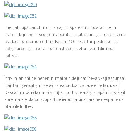
Imediat după vârful Tihu marcajul dispare şi noi odată cu el în
marea de jnepeni. Scoatem aparatura ajutătoare şi o rugăm să ne
readucă pe drumul cel bun. Facem 100m sărituri pe deasupra
hăţişului des şi coborâm o treaptă de nivel prinzând din nou
poteca.
Într-un labirint de jnepeni numai bun de jucat “de-a v-aţi ascunsa”
înaintăm şerpuit şi ni se văd aleator doar capacele de la rucsaci.
Descâlcim până la urmă soluţia întortocheată şi scăpăm în sfârşit
spre marele platou acoperit de ierburi alpine care ne desparte de
Stâncile lui Ilieş.