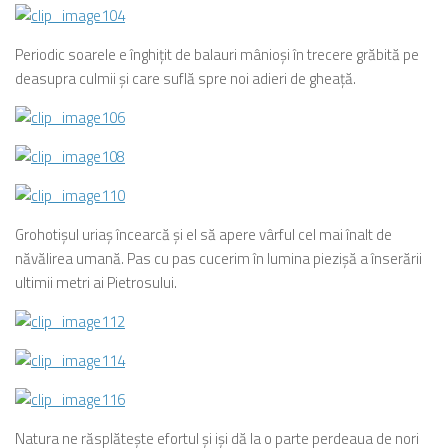
Periodic soarele e înghiţit de balauri mânioşi în trecere grăbită pe
deasupra culmii şi care suflă spre noi adieri de gheaţă.
Grohotişul uriaş încearcă şi el să apere vârful cel mai înalt de
năvălirea umană. Pas cu pas cucerim în lumina piezişă a înserării
ultimii metri ai Pietrosului.
Natura ne răsplăteşte efortul şi işi dă la o parte perdeaua de nori