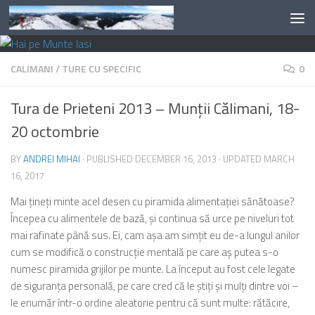
Skip to content
CALIMANI
/
TURE CU SPECIFIC
0
Tura de Prieteni 2013 – Munţii Călimani, 18-
20 octombrie
BY
ANDREI MIHAI
· PUBLISHED
DECEMBER 16, 2013
· UPDATED
MARCH
16, 2017
Mai ţineţi minte acel desen cu piramida alimentaţiei sănătoase?
Începea cu alimentele de bază, şi continua să urce pe niveluri tot
mai rafinate până sus. Ei, cam aşa am simţit eu de-a lungul anilor
cum se modifică o construcţie mentală pe care aş putea s-o
numesc piramida grijilor pe munte. La început au fost cele legate
de siguranţa personală, pe care cred că le ştiţi şi mulţi dintre voi –
le enumăr într-o ordine aleatorie pentru că sunt multe: rătăcire,