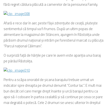
fără regret căldura plăcută a camerelor de la pensiunea Family.
Afară e rece dar în aer, peste fâşii zdrenţuite de ceaţă, pluteşte
sentimentul că timpul va fi frumos. După un ultim popas de
alimentare la magazinul din Stânceni, ajungem în Răstoliţa unde
părăsim drumul naţional şi intrăm pe forestierul marcat cu plăcuţa
“Parcul naţional Călimani”.
O surpriză faţă de hărţile pe care le avem este apariţia unui baraj
pe pârâul Răstoliţa.
Pentru a scăpa onorabil de şicana barajului trebuie urmat un
indicator spre dreapta pe drumul denumit “Contur lac”. E mult mai
bun decât cel care merge drept înainte şi urcă barajul pentru ca
apoi să-l coboare în partea cealaltă şi să continue pe ceva ce pare
mai degrabă o potecă. Cele 2 drumuri se unesc ulterior în dreptul