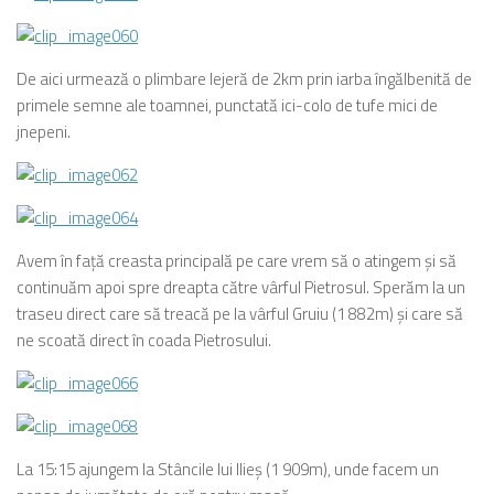
De aici urmează o plimbare lejeră de 2km prin iarba îngălbenită de
primele semne ale toamnei, punctată ici-colo de tufe mici de
jnepeni.
Avem în faţă creasta principală pe care vrem să o atingem şi să
continuăm apoi spre dreapta către vârful Pietrosul. Sperăm la un
traseu direct care să treacă pe la vârful Gruiu (1 882m) şi care să
ne scoată direct în coada Pietrosului.
La 15:15 ajungem la Stâncile lui Ilieş (1 909m), unde facem un