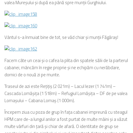
valea Mureşului şi după ea până spre munţii Gurghiului.
Vântul s-a înmuiat bine de tot, se văd chiar şi munţii Făgăraş!
Facem câte un ceai şi o cafea la plita din spatele sălii de la parterul
cabanei, mâncăm în regie proprie şi ne echipăm cu nerăbdare,
dornici de o nouă zi pe munte.
Traseul de azi este Reţiţiş (2 021m) – Lacul Iezer (1 741m) –
Cascada Lomăşiţa (1 518m) – Refugiul Lomăşiţa – DF de pe valea
Lomaşului – Cabana Lomaş (1 000m).
Începem ziua cu poza de grup în faţa cabanei impreună cu steagul
HPM care de-a lungul anilor a fost purtat de multe mâini şi a văzut
multe vârfuri din ţară şi chiar de afară. O identitate de grup se