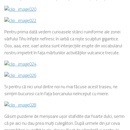
Pentru prima dată vedem curioasele stânci ruiniforme ale zonei
vârfului Tihu înfipte nefiresc în iarbă ca nişte sculpturi gigantice.
Ooo, aaa, eee, oae! astea sunt interjecţiile erupte din vocabularul
nostru impietrit în faţa mărturiilor activităţilor vulcanice trecute.
Si pentru că nici unul dintre noi nu mai făcuse acest traseu, ne
simţim bucurosi ca în faţa borcanului neînceput cu miere.
Găsim puzderie de merişoare uşor stafidite dar foarte dulci, semn
că pe aici nu dau prea mulţi culegători. După urmele din jur ceva