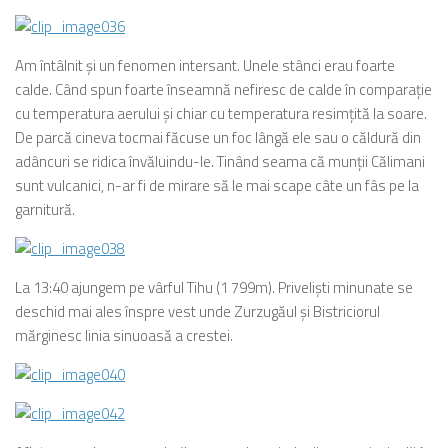
Am întâlnit şi un fenomen intersant. Unele stânci erau foarte
calde. Când spun foarte înseamnă nefiresc de calde în comparaţie
cu temperatura aerului şi chiar cu temperatura resimţită la soare.
De parcă cineva tocmai făcuse un foc lângă ele sau o căldură din
adâncuri se ridica învăluindu-le. Tinând seama că munţii Călimani
sunt vulcanici, n-ar fi de mirare să le mai scape câte un fâs pe la
garnitură.
La 13:40 ajungem pe vârful Tihu (1 799m). Privelişti minunate se
deschid mai ales înspre vest unde Zurzugăul şi Bistriciorul
mărginesc linia sinuoasă a crestei.