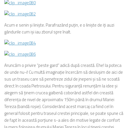
Acum e senin şi linişte. Parafrazând puţin, e o linişte de iţi auzi
gândurile cum işi iau zborul spre înalt.
Aruncăm o privire “peste gard” adică după creastă. Ehe! Ia poteca
de unde nu-i! Cu multă imaginaţie încercăm să desluşim de aici de
sus un traseu care să penetreze zidul de jnepeni şi să ne scoată
direct în coada Pietrosului. Pentru siguranţă renunţăm la idee şi
alegem să ţinem crucea galbenă coborând astfel din creastă
diferenţa de nivel de aproximativ 150m până în drumul Mariei
Tereza (bandă roşie). Considerând acest marcaj ca fiind cel în
general folosit pentru traseul crestei principale, se poate spune că
de fapt în această porţiune s-a ales din motive legate de confort
la mers folosirea drumului Mariei Tereza în locul ţinerii crestei