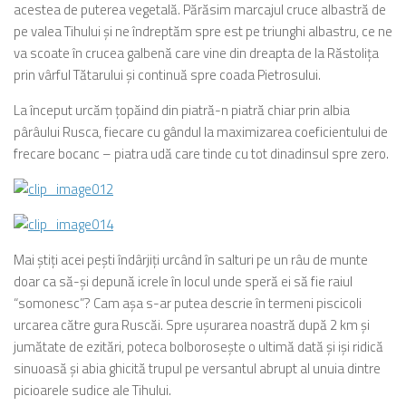
acestea de puterea vegetală. Părăsim marcajul cruce albastră de
pe valea Tihului şi ne îndreptăm spre est pe triunghi albastru, ce ne
va scoate în crucea galbenă care vine din dreapta de la Răstoliţa
prin vârful Tătarului şi continuă spre coada Pietrosului.
La început urcăm ţopăind din piatră-n piatră chiar prin albia
pârâului Rusca, fiecare cu gândul la maximizarea coeficientului de
frecare bocanc – piatra udă care tinde cu tot dinadinsul spre zero.
Mai ştiţi acei peşti îndârjiţi urcând în salturi pe un râu de munte
doar ca să-şi depună icrele în locul unde speră ei să fie raiul
“somonesc”? Cam aşa s-ar putea descrie în termeni piscicoli
urcarea către gura Ruscăi. Spre uşurarea noastră după 2 km şi
jumătate de ezitări, poteca bolboroseşte o ultimă dată şi işi ridică
sinuoasă şi abia ghicită trupul pe versantul abrupt al unuia dintre
picioarele sudice ale Tihului.