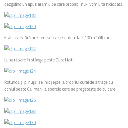
dezgolind un apus arămiu pe care probabil nu-l vom uita niciodată.
Este ora 6 fără un sfert seara şi suntem la 2 100m înălţime.
Luna răsare în stânga peste Gura Haitii.
Rotundă şi plinuţă, se înroşeşte la propriul curaj de a trage cu
ochiul peste Călimani la soarele care se pregăteşte de culcare.