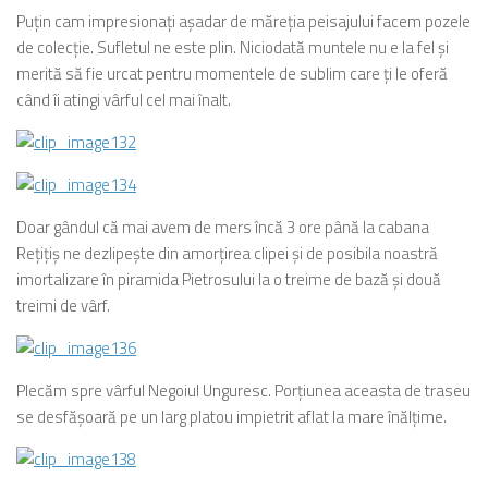
Puţin cam impresionaţi aşadar de măreţia peisajului facem pozele
de colecţie. Sufletul ne este plin. Niciodată muntele nu e la fel şi
merită să fie urcat pentru momentele de sublim care ţi le oferă
când îi atingi vârful cel mai înalt.
Doar gândul că mai avem de mers încă 3 ore până la cabana
Reţiţiş ne dezlipeşte din amorţirea clipei şi de posibila noastră
imortalizare în piramida Pietrosului la o treime de bază şi două
treimi de vârf.
Plecăm spre vârful Negoiul Unguresc. Porţiunea aceasta de traseu
se desfăşoară pe un larg platou impietrit aflat la mare înălţime.