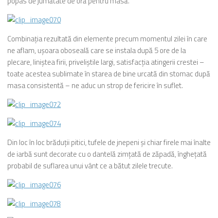
popas de jumătate de oră pentru masă.
Combinaţia rezultată din elemente precum momentul zilei în care
ne aflam, uşoara oboseală care se instala după 5 ore de la
plecare, liniştea firii, priveliştile largi, satisfacţia atingerii crestei –
toate acestea sublimate în starea de bine urcată din stomac după
masa consistentă – ne aduc un strop de fericire în suflet.
Din loc în loc brăduţii pitici, tufele de jnepeni şi chiar firele mai înalte
de iarbă sunt decorate cu o dantelă zimţată de zăpadă, îngheţată
probabil de suflarea unui vânt ce a bătut zilele trecute.