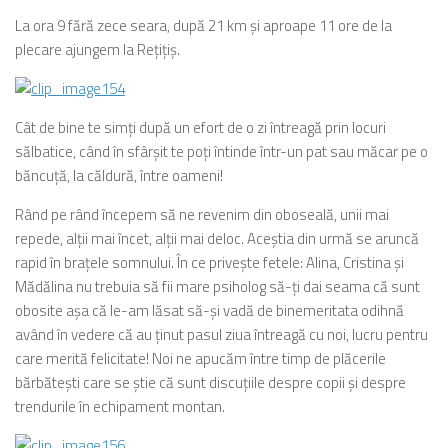
La ora 9 fără zece seara, după 21 km şi aproape 11 ore de la
plecare ajungem la Reţiţiş.
Cât de bine te simţi după un efort de o zi întreagă prin locuri
sălbatice, când în sfârşit te poţi întinde într-un pat sau măcar pe o
băncuţă, la căldură, între oameni!
Rând pe rând începem să ne revenim din oboseală, unii mai
repede, alţii mai încet, alţii mai deloc. Aceştia din urmă se aruncă
rapid în braţele somnului. În ce priveşte fetele: Alina, Cristina şi
Mădălina nu trebuia să fii mare psiholog să-ţi dai seama că sunt
obosite aşa că le-am lăsat să-şi vadă de binemeritata odihnă
având în vedere că au ţinut pasul ziua întreagă cu noi, lucru pentru
care merită felicitate! Noi ne apucăm între timp de plăcerile
bărbăteşti care se ştie că sunt discuţiile despre copii şi despre
trendurile în echipament montan.