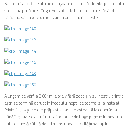
Suntem flancaţi de ultimele firişoare de lumină ale zilei pe dreapta
şi de luna plină pe stânga. Senzaţia de teluric dispare, lăsând
călătoria să capete dimensiunea unei plutiri celeste.
Ajungem pe vârf la 2 081m la ora 7 fără zece şi visul nostru printre
aştri se termină abrupt în începutul noptii ce tocmai s-a instalat.
Privim în jos şi vedem prăpastia care ne aşteaptă la coborârea
până în şaua Negoiu. Griul stâncilor se distinge puţin în lumina lunii,
suficient însă cât să dea dimensiunea dificultăţii pasajului.