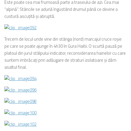
Este poate cea mai frumoasă parte a traseului de azi. Cea mai
“alpină”. Stâncile se adună îngustând drumul până ce devine o
custură ascuţită şi abruptă.
Trecem de locul unde vine din stânga (nord) marcajul cruce roşie
pe care se poate ajunge în 4h30 în Gura Haitii. O scurtă pauză pe
platoul din jurul stâlpului indicator, reconsiderarea hainelor cu care
suntem imbrăcaţi prin adăugare de straturi izolatoare şi dăm
asaltul final.