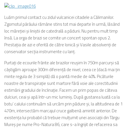
Luăm primul contact cu zidul vulcanicei citadele a Călimanilor.
Zgomotul pârâului rămâne stins tot mai departe în urmă, lăsând
loc măreţiei şi liniştii de catedrală a pădurii. Nu pentru mult timp
însă. La orga de brazi se comite un concert spontan opus 2.
Prestaţia de azi e oferită de către Ionică şi Vasile absolvenţi de
conservator secţia instrumente cu lanţ.
Purtaţi de ecourile frânte ale brazilor reuşim în 750m parcurşi să
câştigăm aproape 300m diferenţă de nivel, ceea ce (dacă mai ţin
minte regula de 3 simplă) dă o pantă medie de 40%. Picăturile
noastre de transpiraţie sunt martore fără voie ale corectitudinii
estimării gradului de înclinaţie. Facem un prim popas de câteva
dulciuri, ceai şi apă într-un mic luminiş. După gustarea luată ca la
botu’ calului continuăm să urcăm prin pădure şi, la altitudinea de 1
470m, intersectăm marcajul cruce galbenă amintit anterior. De
existenţa lui probabil că trebuie mulţumit unei asociaţii din Târgu
Mureş pe nume Pro-Natura 86, care s-a îngrijit de refacerea sa