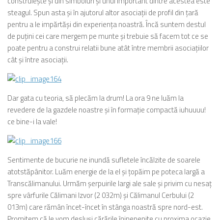
construieşte şi din simboluri şi unul important dintre acestea este
steagul. Spun asta şi în ajutorul altor asociaţii de profil din ţară
pentru a le impărtăşi din experienţa noastră. Încă suntem destul
de puţini cei care mergem pe munte şi trebuie să facem tot ce se
poate pentru a construi relatii bune atât între membrii asociaţiilor
cât şi între asociaţii.
Dar gata cu teoria, să plecăm la drum! La ora 9 ne luăm la
revedere de la gazdele noastre şi în formaţie compactă iuhuuuu!
ce bine-i la vale!
Sentimente de bucurie ne inundă sufletele încălzite de soarele
atotstăpânitor. Luăm energie de la el şi ţopăim pe poteca largă a
Transcălimanului. Urmăm şerpuirile largi ale sale şi privim cu nesaţ
spre vârfurile Călimani Izvor (2 032m) şi Călimanul Cerbului (2
013m) care rămân încet-încet în stânga noastră spre nord-est.
Promitem că le vom desluşi cărările înjnepenite cu proxima ocazie.