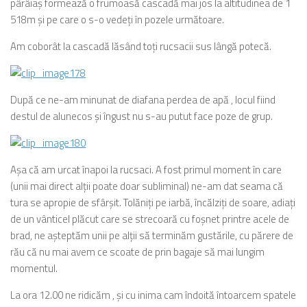
pârâiaş formează o frumoasă cascadă mai jos la altitudinea de 1
518m şi pe care o s-o vedeţi în pozele următoare.
Am coborât la cascadă lăsând toţi rucsacii sus lângă potecă.
După ce ne-am minunat de diafana perdea de apă , locul fiind
destul de alunecos şi îngust nu s-au putut face poze de grup.
Aşa că am urcat înapoi la rucsaci. A fost primul moment în care
(unii mai direct alţii poate doar subliminal) ne-am dat seama că
tura se apropie de sfârşit. Tolăniţi pe iarbă, încălziţi de soare, adiaţi
de un vânticel plăcut care se strecoară cu foşnet printre acele de
brad, ne aşteptăm unii pe alţii să terminăm gustările, cu părere de
rău că nu mai avem ce scoate de prin bagaje să mai lungim
momentul.
La ora 12.00 ne ridicăm , şi cu inima cam îndoită întoarcem spatele