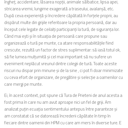
îngheţ, accidentare, lăsarea nopţii, animale sălbatice, lipsa apei,
stricarea vremii, lungime exagerată a traseului, avalanşă, etc.
După ceva experienţă şi încredere căpătată în forţele proprii, au
dispărut multe din grijile referitoare la propria persoană, dar au
început cele legate de ceilalţi participanţi la tură, de siguranţa lor.
Când mai eşti şi în situaţia de persoană care propune sau
organizează o tură pe munte, ca atare responsabilităţile fiind
crescute, rezultă un factor de stres suplimentar: să iasă totul ok,
să fie lumea mulţumită şi cel mai important să nu sufere un
eveniment neplăcut vreunul dintre colegii de tură. Toate aceste
riscuri nu dispar prin minune şi de la sine , ci pot fi doar minimizate
cu ceva efort de organizare, de pregătire şi selecţie a oamenilor cu
care mergi pe munte.
Ei, în acest context, pot spune că Tura de Prieteni de anul acesta a
fost prima în care nu am avut aproape nici un fel de griji. Am
analizat puţin ecuaţia sentimentului antepus între paranteze şi
am constatat că se datorează încrederii căpătate în timp în
fiecare dintre oamenii din HPM cu care am mers în diverse ture. E