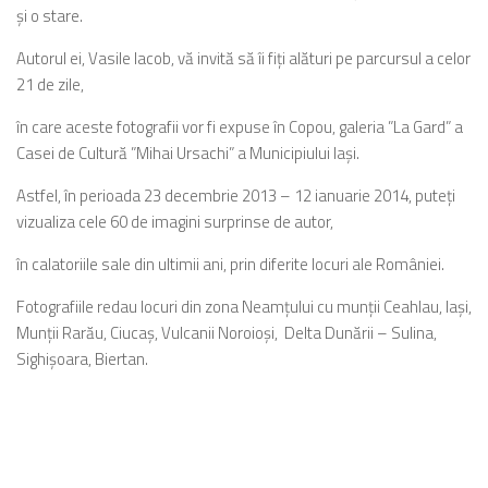
și o stare.
Autorul ei, Vasile Iacob, vă invită să îi fiți alături pe parcursul a celor
21 de zile,
în care aceste fotografii vor fi expuse în Copou, galeria ”La Gard” a
Casei de Cultură ”Mihai Ursachi” a Municipiului Iași.
Astfel, în perioada 23 decembrie 2013 – 12 ianuarie 2014, puteți
vizualiza cele 60 de imagini surprinse de autor,
în calatoriile sale din ultimii ani, prin diferite locuri ale României.
Fotografiile redau locuri din zona Neamțului cu munții Ceahlau, Iași,
Munții Rarău, Ciucaș, Vulcanii Noroioși, Delta Dunării – Sulina,
Sighișoara, Biertan.