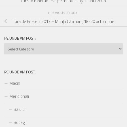
turism montan “Hai pe munte!” Iaşi în anul 2013
PREVIOUS STORY
Tura de Prieteni 2013 – Munţii Călimani, 18-20 octombrie
PE UNDE AM FOST:
Pe
unde
am
fost:
PE UNDE AM FOST:
Macin
Meridionali
Baiului
Bucegi