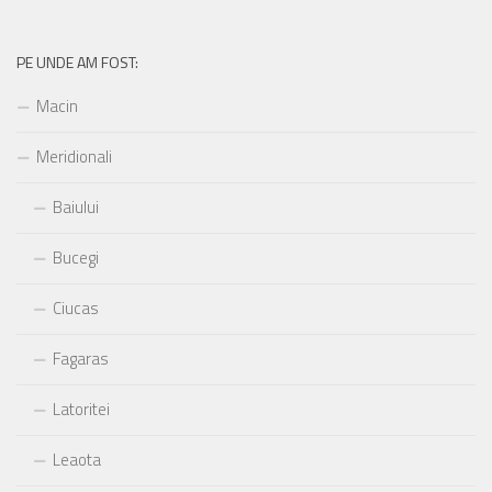
am
fost:
PE UNDE AM FOST:
Macin
Meridionali
Baiului
Bucegi
Ciucas
Fagaras
Latoritei
Leaota