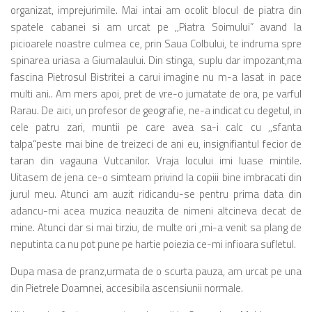
organizat, imprejurimile. Mai intai am ocolit blocul de piatra din
spatele cabanei si am urcat pe ,,Piatra Soimului” avand la
picioarele noastre culmea ce, prin Saua Colbului, te indruma spre
spinarea uriasa a Giumalaului. Din stinga, suplu dar impozant,ma
fascina Pietrosul Bistritei a carui imagine nu m-a lasat in pace
multi ani.. Am mers apoi, pret de vre-o jumatate de ora, pe varful
Rarau. De aici, un profesor de geografie, ne-a indicat cu degetul, in
cele patru zari, muntii pe care avea sa-i calc cu ,,sfanta
talpa“peste mai bine de treizeci de ani eu, insignifiantul fecior de
taran din vagauna Vutcanilor. Vraja locului imi luase mintile.
Uitasem de jena ce-o simteam privind la copiii bine imbracati din
jurul meu. Atunci am auzit ridicandu-se pentru prima data din
adancu-mi acea muzica neauzita de nimeni altcineva decat de
mine. Atunci dar si mai tirziu, de multe ori ,mi-a venit sa plang de
neputinta ca nu pot pune pe hartie poiezia ce-mi infioara sufletul.
Dupa masa de pranz,urmata de o scurta pauza, am urcat pe una
din Pietrele Doamnei, accesibila ascensiunii normale.