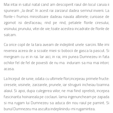
Mai intai in satul natal cand am descoperit raiul din locul caruia ii
spuneam ,,la deal”. In acest rai zarzarul dadea semnul invierii. La
florile-i frumos mirositoare dadeau navala albinele; curioase de
zgomot isi desfaceau, rind pe rind, petalele florile ciresului,
visinului, prunului, vitei de vie; toate acestea incadrate de florile de
salcam.
Ca orice copil de la tara aveam de indeplinit unele sarcini. Mie imi
revenea aceea de a scoate mieii si bobocii de gasca la pascut. Si
mergeam cu ei in rai. Iar aici, in rai, imi punea Dumnezeu in fata
ochilor fel de fel de povesti de nu ma induram sa ma mai intorc
acasa.
La început de iunie, odata cu ultimele flori,incepeau primele fructe:
ciresele, visinele, zarzarele, prunele, iar strugurii incheiau toamna
alaiul. Si apoi, dupa culegerea viilor, ne mai fiind oprelisti, incepea
fascinanta hoinareala pe coclauri. Iarna ingenuncheam pe zapada
si ma rugam lui Dumnezeu sa aduca din nou raiul pe pamint. Si
bunul Dumnezeu ma asculta indeplinindu-mi rugamintea.