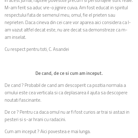
In acest jurnal, faptele povestite precum si personajele sunt reale.
M-am ferit sa aduc vre-o jignire cuiva. Am fost educat in spiritul
respectului fata de semenul meu, omul, fie el prieten sau
neprieten. Daca cineva din cei care vor aparea aici considera ca l-
am vazut altfel decat este, nu are decat sa demonstreze ca m-
am inselat.
Cu respect pentru toti, C. Asandei
De ca
nd, de ce si cum am inceput.
De cand ? Probabil de cand am descoperit ca pozitia normala a
omului este cea verticala si ca deplasarea il ajuta sa descopere
noutati fascinante.
De ce ? Pentru ca daca omul nu ar fi fost curios ar trai si astazi in
pesteri si s-ar hrani cu radacini.
Cum am inceput ? Aici povestea e mai lunga.