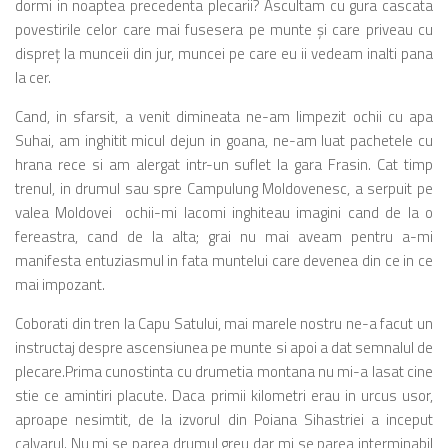
dormi in noaptea precedenta plecarii? Ascultam cu gura cascata
povestirile celor care mai fusesera pe munte şi care priveau cu
dispreţ la munceii din jur, muncei pe care eu ii vedeam inalti pana
la cer.
Cand, in sfarsit, a venit dimineata ne-am limpezit ochii cu apa
Suhai, am inghitit micul dejun in goana, ne-am luat pachetele cu
hrana rece si am alergat intr-un suflet la gara Frasin. Cat timp
trenul, in drumul sau spre Campulung Moldovenesc, a serpuit pe
valea Moldovei ochii-mi lacomi inghiteau imagini cand de la o
fereastra, cand de la alta; grai nu mai aveam pentru a-mi
manifesta entuziasmul in fata muntelui care devenea din ce in ce
mai impozant.
Coborati din tren la Capu Satului, mai marele nostru ne-a facut un
instructaj despre ascensiunea pe munte si apoi a dat semnalul de
plecare.Prima cunostinta cu drumetia montana nu mi-a lasat cine
stie ce amintiri placute. Daca primii kilometri erau in urcus usor,
aproape nesimtit, de la izvorul din Poiana Sihastriei a inceput
calvarul. Nu mi se parea drumul greu dar mi se parea interminabil