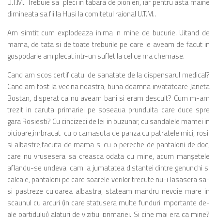
U.T.M.. Trebuie sa pleci in tabara de pionieri, iar pentru asta maine
dimineata sa fii la Husi la comitetul raional U.T.M..
Am simtit cum explodeaza inima in mine de bucurie. Uitand de
mama, de tata si de toate treburile pe care le aveam de facut in
gospodarie am plecat intr-un suflet la cel ce ma chemase.
Cand am scos certificatul de sanatate de la dispensarul medical?
Cand am fost la vecina noastra, buna doamna invatatoare Janeta
Bostan, disperat ca nu aveam bani si eram descult? Cum m-am
trezit in caruta primariei pe soseaua prunduita care duce spre
gara Rosiesti? Cu cincizeci de lei in buzunar, cu sandalele mamei in
picioare,imbracat cu o camasuta de panza cu patratele mici, rosii
si albastre,facuta de mama si cu o pereche de pantaloni de doc,
care nu vrusesera sa creasca odata cu mine, acum manşetele
aflandu-se undeva cam la jumatatea distantei dintre genunchi si
calcaie, pantaloni pe care soarele verilor trecute nu-i lasasera sa-
si pastreze culoarea albastra, stateam mandru nevoie mare in
scaunul cu arcuri (in care statusera multe funduri importante de-
ale partidului) alaturi de vizitiul primariei. Si cine mai era ca mine?