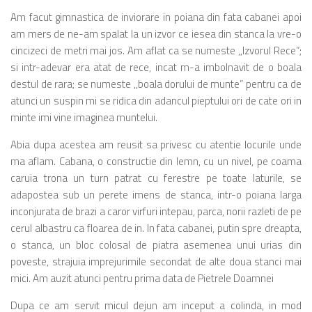
Am facut gimnastica de inviorare in poiana din fata cabanei apoi
am mers de ne-am spalat la un izvor ce iesea din stanca la vre-o
cincizeci de metri mai jos. Am aflat ca se numeste ,,Izvorul Rece”;
si intr-adevar era atat de rece, incat m-a imbolnavit de o boala
destul de rara; se numeste ,,boala dorului de munte” pentru ca de
atunci un suspin mi se ridica din adancul pieptului ori de cate ori in
minte imi vine imaginea muntelui.
Abia dupa acestea am reusit sa privesc cu atentie locurile unde
ma aflam. Cabana, o constructie din lemn, cu un nivel, pe coama
caruia trona un turn patrat cu ferestre pe toate laturile, se
adapostea sub un perete imens de stanca, intr-o poiana larga
inconjurata de brazi a caror virfuri intepau, parca, norii razleti de pe
cerul albastru ca floarea de in. In fata cabanei, putin spre dreapta,
o stanca, un bloc colosal de piatra asemenea unui urias din
poveste, strajuia imprejurimile secondat de alte doua stanci mai
mici. Am auzit atunci pentru prima data de Pietrele Doamnei
Dupa ce am servit micul dejun am inceput a colinda, in mod