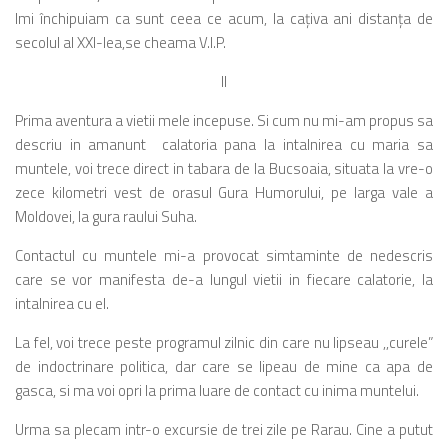
Imi închipuiam ca sunt ceea ce acum, la caţiva ani distanţa de
secolul al XXI-lea,se cheama V.I.P.
II
Prima aventura a vietii mele incepuse. Si cum nu mi-am propus sa
descriu in amanunt calatoria pana la intalnirea cu maria sa
muntele, voi trece direct in tabara de la Bucsoaia, situata la vre-o
zece kilometri vest de orasul Gura Humorului, pe larga vale a
Moldovei, la gura raului Suha.
Contactul cu muntele mi-a provocat simtaminte de nedescris
care se vor manifesta de-a lungul vietii in fiecare calatorie, la
intalnirea cu el.
La fel, voi trece peste programul zilnic din care nu lipseau ,,curele”
de indoctrinare politica, dar care se lipeau de mine ca apa de
gasca, si ma voi opri la prima luare de contact cu inima muntelui.
Urma sa plecam intr-o excursie de trei zile pe Rarau. Cine a putut