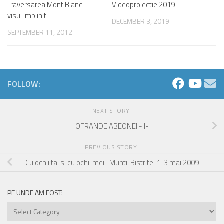
Traversarea Mont Blanc –
0
Videoproiectie 2019
0
visul implinit
DECEMBER 3, 2019
SEPTEMBER 11, 2012
FOLLOW:
NEXT STORY
OFRANDE ABEONEI -II-
PREVIOUS STORY
Cu ochii tai si cu ochii mei -Muntii Bistritei 1-3 mai 2009
PE UNDE AM FOST:
Pe
unde