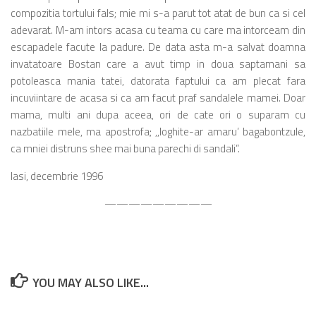
compozitia tortului fals; mie mi s-a parut tot atat de bun ca si cel
adevarat. M-am intors acasa cu teama cu care ma intorceam din
escapadele facute la padure. De data asta m-a salvat doamna
invatatoare Bostan care a avut timp in doua saptamani sa
potoleasca mania tatei, datorata faptului ca am plecat fara
incuviintare de acasa si ca am facut praf sandalele mamei. Doar
mama, multi ani dupa aceea, ori de cate ori o suparam cu
nazbatiile mele, ma apostrofa; ,,loghite-ar amaru’ bagabontzule,
ca mniei distruns shee mai buna parechi di sandali”.
Iasi, decembrie 1996
—————————
YOU MAY ALSO LIKE...