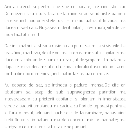
Anii au trecut si pentru cine stie ce pacate, ale cine stie cui,
Dumnezeu si-a intors fata de la mine si au venit niste oameni
care se inchinau unei stele rosii si mi-au luat raiul. In zadar ma
duceam sa-l caut. Nu gaseam decit balarii, ciresi morti, vita de vie
moarta…totul mort.
Dar inchinatorii la steaua rosie nu au putut sa-mi ia si visurile. La
oras fiind, mai tirziu, de cite ori ma intorceam in satul copilariei ma
duceam acolo unde stiam ca-i raiul, il dezgropam din balarii si
dupa ce-mi vindecam sufletul de boala dorului il ascundeam sa nu
mi-l ia din nou oamenii rai, inchinatori la steaua cea rosie.
Nu departe de sat, se intindea o padure imensa.De cite ori
izbuteam sa scap de sub supravegherea parintilor ma
intovaraseam cu prietenii copilariei si plonjam in imensitatea
verde a padurii umplandu-mi caciula cu flori de toporasi pentru a
le fura mirosul, adunand buchetele de lacramioare, napastuind
bietii fluturi si imbatandu-ma de concertul micilor inaripate; ma
simţeam cea mai fericita fiinta de pe pamant.