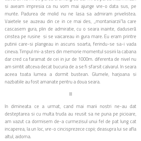
si aveam impresia ca nu vom mai ajunge vre-o data sus, pe
munte. Padurea de molid nu ne lasa sa admiram privelistea.
Vaietele se auzeau din ce in ce mai des, ,,montaniarzii”la care
cascasem gura, plin de admiratie, cu o seara inainte, daduseră
cinstea pe rusine si se vaicareau in gura mare. Eu eram printre
putinii care-si plangeau in ascuns soarta, ferindu-se sa-i vada
cineva. Timpul mi-a sters din memorie momentul sosirii la cabana
dar cred ca faramat de cei in jur de 1000m. diferenta de nivel nu
am simtit altceva decat bucuria de a se fi sfarsit calvarul. In seara
aceea toata lumea a dormit bustean. Glumele, harjoana si
nazbatiile au fost amanate pentru a doua seara.
III
In dimineata ce a urmat, cand mai marii nostri ne-au dat
desteptarea si cu multa truda au reusit sa ne puna pe picioare,
am vazut ca dormisem de-a curmezisul unui fel de pat lung cat
incaperea, la un loc, vre-o cincisprezece copii; deasupra lui se afla
altul, aidoma.