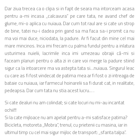
Dar ziua trecea ca o clipa si in fapt de seara ma intorceam acasa
pentru a-mi incasa ,,calcavura” pe care tata, ne avand chef de
glume, mi-o aplica cu nuiaua. Dar cum tot raul are si cate un strop
de bine, tatei nu-i dadea prin gand sa ma faca sa-i promit ca nu
ma voi mai duce, niciodata, la padure. Ar fi facut din mine cel mai
mare mincinos. Inca imi frecam cu palma fundul pentru a inlatura
usturimea nuielii, lacrimile inca imi umezeau obrajii că-mi si
faceam planuri pentru o alta zi in care voi merge la padure stiind
sigur ca la intoarcere ma va astepta tata si…nuiaua. Singurul leac
cu care as fi fost vindecat de patima mea ar fi fost o zi intreaga de
bataie cu nuiaua, iar farmecul hoinarelii sa fi durat cat, in realitate,
pedeapsa. Dar cum tata nu stia acest lucru… .
Si cate dealuri nu am colindat; si cate locuri nu mi-au incantat
ochii!!!
Si la cate mijloace nu am apelat pentru a-mi satisface patima?
Bicicleta, motoreta ,,Mobra”, trenul, cu prietenii cu masina, iar in
ultimul timp cu cel mai sigur mijloc de transport: ,,sfanta talpa”.