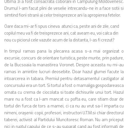
Ultima zi a fost consacrata coborarii in Campulung Moldovenesc.
Drumul l-am facut plini de veselie intrecandu-ne in a face sotii si
simtind fiorii stranii ai celor treisprezece ani la apropierea fetelor.
Oare daca mi-ar fi spus cineva atunci ca, peste ani de zile, cand
copilul meu va fi de treisprezece ani, cat aveam eu, voi calca din
nou cu piciorul cele vazute acum de la distanta, l-as fi crezut?
In timpul ramas pana la plecarea acasa s-a mai organizat o
excursie, concurs de orientare turistica, peste munte, prin padure,
de la Bucsoaia la manastirea Voronet. Despre aceasta nu mi-au
ramas in amintire lucruri deosebite. Doar hazul glumei facute la
intoarcerea in tabara. Premiul pentru detasamentul castigator al
concursului era un tort. Si tortul a fost o mamaliga gospodareasca
ornata cu crema de ciocolata si toate dichisurile unui tort. Hazul
mare nu a fost ca l-am mancat cu pofta eu, care stiam doar de
tortul din furca de tors a mamei, ci ca nu au vrut sa-l imparta cu
nimeni, oraşenii: copii, profesori, instructori U.T.M.si chiar directorul
taberei, activist al Partidului Muncitoresc Roman. Nu am priceput
nici in ruptul capului de ce s-au suparat cand au fost informati de