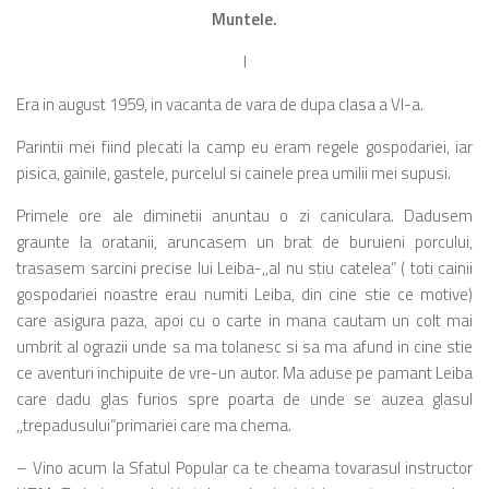
Muntele.
I
Era in august 1959, in vacanta de vara de dupa clasa a VI-a.
Parintii mei fiind plecati la camp eu eram regele gospodariei, iar
pisica, gainile, gastele, purcelul si cainele prea umilii mei supusi.
Primele ore ale diminetii anuntau o zi caniculara. Dadusem
graunte la oratanii, aruncasem un brat de buruieni porcului,
trasasem sarcini precise lui Leiba-,,al nu stiu catelea” ( toti cainii
gospodariei noastre erau numiti Leiba, din cine stie ce motive)
care asigura paza, apoi cu o carte in mana cautam un colt mai
umbrit al ograzii unde sa ma tolanesc si sa ma afund in cine stie
ce aventuri inchipuite de vre-un autor. Ma aduse pe pamant Leiba
care dadu glas furios spre poarta de unde se auzea glasul
,,trepadusului”primariei care ma chema.
– Vino acum la Sfatul Popular ca te cheama tovarasul instructor