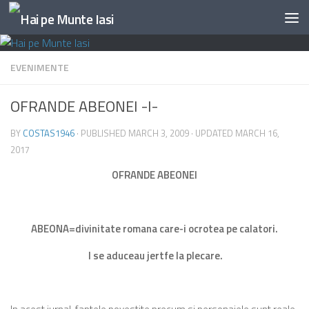
Skip to content
EVENIMENTE
OFRANDE ABEONEI -I-
BY
COSTAS1946
· PUBLISHED
MARCH 3, 2009
· UPDATED
MARCH 16,
2017
OFRANDE ABEONEI
ABEONA=divinitate romana care-i ocrotea pe calatori.
I se aduceau jertfe la plecare.