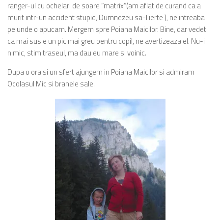
ranger-ul cu ochelari de soare ”matrix”(am aflat de curand ca a
murit intr-un accident stupid, Dumnezeu sa-l ierte ), ne intreaba
pe unde o apucam. Mergem spre Poiana Maicilor. Bine, dar vedeti
ca mai sus e un pic mai greu pentru copil, ne avertizeaza el. Nu-i
nimic, stim traseul, ma dau eu mare si voinic.
Dupa o ora si un sfert ajungem in Poiana Maicilor si admiram
Ocolasul Mic si branele sale.