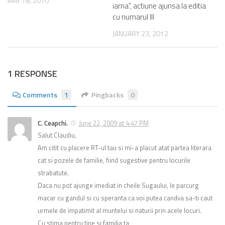
MAY 18, 2010
iarna”, actiune ajunsa la editia
cu numarul III
JANUARY 23, 2012
1 RESPONSE
Comments
1
Pingbacks
0
C. Ceapchi.
June 22, 2009 at 4:47 PM
Salut Claudiu,
Am citit cu placere RT-ul tau si mi-a placut atat partea literara
cat si pozele de familie, fiind sugestive pentru locurile
strabatute.
Daca nu pot ajunge imediat in cheile Sugaului, le parcurg
macar cu gandul si cu speranta ca voi putea candva sa-ti caut
urmele de impatimit al muntelui si naturii prin acele locuri.
Cu stima pentru tine si familia ta,