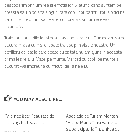
descoperim prin umirea si emotia lor. Si atunci cand suntem pe
creasta sau in poiana singuri, fara copii, noi, parintii, tot la pitici ne
gandim si ne dorim sa fie si ei cu noi si sa simtim aceeasi
incantare.
Traim prin bucuriile lor si poate asa ne-a randuit Dumnezeu sa ne
bucuram, asa cum si ei poate traiesc prin visele noastre. Un
echilibru delicat la care poate eu ca tata nu am ajuns in aceasta
prima iesire a lui Matei pe munte. Mergeti cu copiii pe munte si
bucurati-va impreuna cu micutii de Tainele Lui!
YOU MAY ALSO LIKE...
“Mici neplăceri” cauzate de
0
Asociatia de Turism Montan
0
trekking. Partea a II-a
“Hai pe Munte” Iasi va invita
sa participati la “Intalnirea de