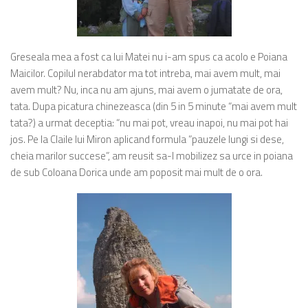
Greseala mea a fost ca lui Matei nu i-am spus ca acolo e Poiana
Maicilor. Copilul nerabdator ma tot intreba, mai avem mult, mai
avem mult? Nu, inca nu am ajuns, mai avem o jumatate de ora,
tata. Dupa picatura chinezeasca (din 5 in 5 minute “mai avem mult
tata?) a urmat deceptia: “nu mai pot, vreau inapoi, nu mai pot hai
jos. Pe la Claile lui Miron aplicand formula ”pauzele lungi si dese,
cheia marilor succese”, am reusit sa-l mobilizez sa urce in poiana
de sub Coloana Dorica unde am poposit mai mult de o ora.