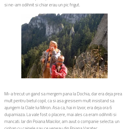
si ne-am odihnit si chiar erau un pic frigut.
Mi-a trecut un gand sa mergem pana la Dochia, dar era deja prea
mult pentru bietul copil, ca si asa gresisem mult insistand sa
ajungem la Claile lui Miron. Asa ca, hai in Izvor, era deja ora 6
dupamiaza. La vale fost o placere, mai ales ca eram odihniti si
mancati. Iar din Poiana Maicilor, am avut o companie selecta: un
cioban cu cainele sau ce veneau din Poiana Varatec.