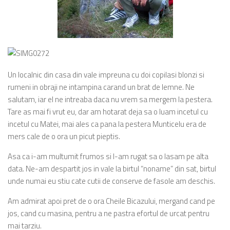
Un localnic din casa din vale impreuna cu doi copilasi blonzi si
rumeni in obraji ne intampina carand un brat de lemne. Ne
salutam, iar el ne intreaba daca nu vrem sa mergem la pestera.
Tare as mai fi vrut eu, dar am hotarat deja sa o luam incetul cu
incetul cu Matei, mai ales ca pana la pestera Munticelu era de
mers cale de o ora un picut pieptis.
Asa ca i-am multumit frumos si l-am rugat sa o lasam pe alta
data. Ne-am despartit jos in vale la birtul “noname” din sat, birtul
unde numai eu stiu cate cutii de conserve de fasole am deschis.
Am admirat apoi pret de o ora Cheile Bicazului, mergand cand pe
jos, cand cu masina, pentru a ne pastra efortul de urcat pentru
mai tarziu.