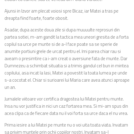
Ajunsi in Izvor am plecat voiosi spre Bicaz, iar Matei a tras pe
dreapta fiind foarte, foarte obosit.
Asadar, dupa aceste doua zile si dupa muuuulte reprosuri din
partea sotiei, m-am gandit la tactica mea uneori gresita de a forta
copilul sa urce pe munte si de a-l face poate sa se sperie de
anumite portiuni grele de urcat pentru el. Imi parea chiar rau si
aveam o presimtire ca i-am creat o aversiune fata de munte. Dar
Dumnezeu a schimbat situatia si a trimis gandul cel bun in mintea
copilului, asa incat la Iasi, Matei a povestit la toata lumea pe unde
s-a cocotat el. Chiar si surioarei lui Maria care avea atunci aproape
un an.
Jurnalele viitoare vor certifica dragostea lui Matei pentru munte.
Insa nu vor justifica in nici un caz fortarea mea. Si mi-am spus din
acea clipa ca de fiecare data nu il voi forta sa urce daca el nu vrea.
Prima iesire a lui Matei pe munte nu o voi uita toata viata. Invatam
sa privim muntele prin ochii copiilor nostri. Invatam sa-l