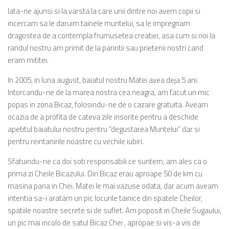
Iata-ne ajunsi si la varsta la care unii dintre noi avem copii si
incercam sa le daruim tainele muntelui, sa le impregnam
dragostea de a contempla frumusetea creatiei, asa cum si noi la
randul nostru am primit de la parintii sau prietenii nostri cand
eram mititei.
In 2005, in luna august, baiatul nostru Matei avea deja 5 ani.
Intorcandu-ne de la marea nostra cea neagra, am facut un mic
popas in zona Bicaz, folosindu-ne de o cazare gratuita. Aveam
ocazia de a profita de cateva zile insorite pentru a deschide
apetitul baiatului nostru pentru “degustarea Muntelui” dar si
pentru reintanirile noastre cu vechile iubiri.
Sfatuindu-ne ca doi soti responsabili ce suntem, am ales ca o
prima zi Cheile Bicazului. Din Bicaz erau aproape 50 de km cu
masina pana in Chei. Matei le mai vazuse odata, dar acum aveam
intentia sa-i aratam un pic locurile tainice din spatele Cheilor,
spatiile noastre secrete si de suflet. Am poposit in Cheile Sugaului,
un pic mai incolo de satul Bicaz Chei , apropae si vis-a vis de