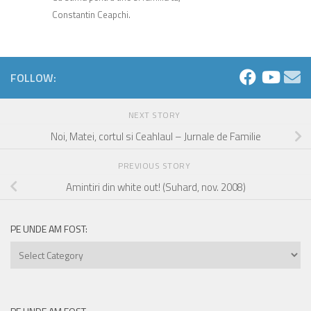
Constantin Ceapchi.
FOLLOW:
NEXT STORY
Noi, Matei, cortul si Ceahlaul – Jurnale de Familie
PREVIOUS STORY
Amintiri din white out! (Suhard, nov. 2008)
PE UNDE AM FOST:
Pe
unde
am
fost: