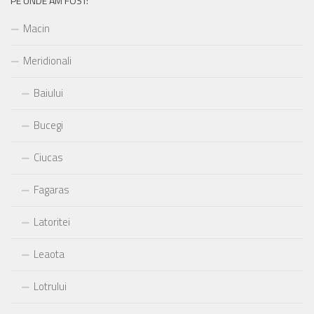
PE UNDE AM FOST:
Macin
Meridionali
Baiului
Bucegi
Ciucas
Fagaras
Latoritei
Leaota
Lotrului