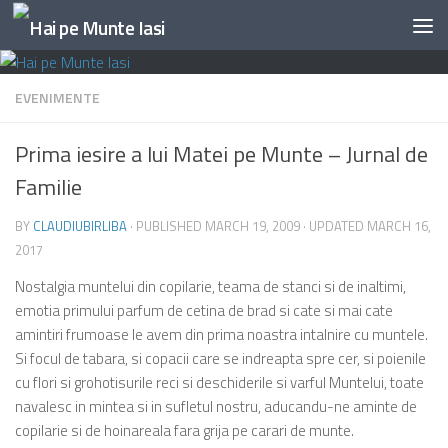
Skip to content
EVENIMENTE
Prima iesire a lui Matei pe Munte – Jurnal de
Familie
BY
CLAUDIUBIRLIBA
· PUBLISHED
MARCH 19, 2009
· UPDATED
MARCH 16,
2017
Nostalgia muntelui din copilarie, teama de stanci si de inaltimi,
emotia primului parfum de cetina de brad si cate si mai cate
amintiri frumoase le avem din prima noastra intalnire cu muntele.
Si focul de tabara, si copacii care se indreapta spre cer, si poienile
cu flori si grohotisurile reci si deschiderile si varful Muntelui, toate
navalesc in mintea si in sufletul nostru, aducandu-ne aminte de
copilarie si de hoinareala fara grija pe carari de munte.