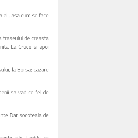
ia ei , asa cum se face
ea traseului de creasta
nita La Cruce si apoi
ului, la Borsa; cazare
senii sa vad ce fel de
munte Dar socoteala de
apte zile. Umblu ca