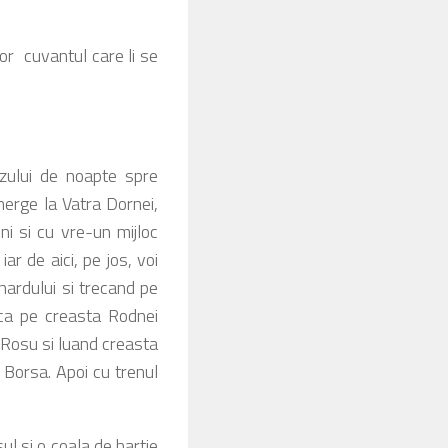
or cuvantul care li se
zului de noapte spre
merge la Vatra Dornei,
ni si cu vre-un mijloc
ar de aici, pe jos, voi
hardului si trecand pe
ca pe creasta Rodnei
 Rosu si luand creasta
 Borsa. Apoi cu trenul
ul si o coala de hartie