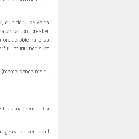
i, cu piciorul pe valea
za un canton forestier
va ore…problema e sa
rful Caturii unde sunt
 (marcaj banda rosie),
tru saua Ineutului) si
etragerea pe versantul