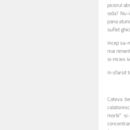
piciorul ab
sida? Nu-i
pana atunci
suflet ghic
Incep sa-m
mai nimeri
si-mi ies 4
In sfarsit 
Cateva bec
calatoresc
mortii” si
concentrar