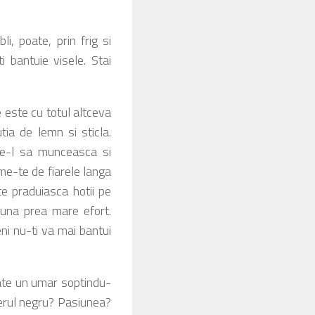
i, poate, prin frig si
i bantuie visele. Stai
 este cu totul altceva
tia de lemn si sticla.
une-l sa munceasca si
me-te de fiarele langa
te praduiasca hotii pe
puna prea mare efort.
eni nu-ti va mai bantui
cate un umar soptindu-
gerul negru? Pasiunea?