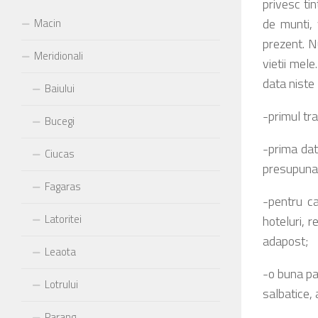
privesc ti
de munti, 
Macin
prezent. N
Meridionali
vietii mel
data niste 
Baiului
-primul tr
Bucegi
-prima dat
Ciucas
presupunan
Fagaras
-pentru ca
Latoritei
hoteluri, r
adapost;
Leaota
-o buna par
Lotrului
salbatice,
Parang