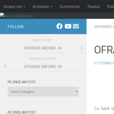
Despre noi
Activitate
Evenimente
Trackuri
Sfat
Skip to content
FOLLOW:
OFRANDE 
NEXT STORY
OFR
OFRANDE ABEONEI -XI-
PREVIOUS STORY
BY
COSTAS1
OFRANDE ABEONEI -IX-
PE UNDE AM FOST:
Pe
unde
am
fost:
Cu harti s
PE UNDE AM FOST: