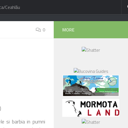
ca/Ceahlău
0
MORE
)
ele si barbia in pumni