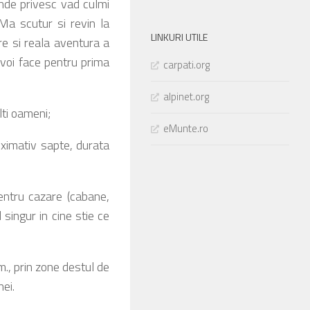
unde privesc vad culmi
 Ma scutur si revin la
LINKURI UTILE
e si reala aventura a
 voi face pentru prima
carpati.org
alpinet.org
ti oameni;
eMunte.ro
oximativ sapte, durata
entru cazare (cabane,
 singur in cine stie ce
m., prin zone destul de
ei.