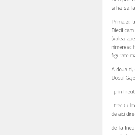
si hai sa f
Prima zi; t
Diecii cam
(valea ap
nimeresc f
figurate m
A doua zi;
Dosul Gajei
-prin Ineu
-trec Culm
de aici dir
de la Ineu