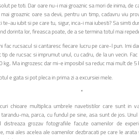
solut pe toti. Dar oare nu-i mai groaznic sa mori de inima, de 
 mai groaznic oare sa devii, pentru un timp, cadavru viu pro
 te-au iubit si pe care tu, sigur, inca-i mai iubesti? Sa simti d
ind dorinta lor, fireasca poate, de a se termina totul mai reped
i fac rucsacul si cantaresc fiecare lucru pe care-l pun. Imi 
t tip de rucsac si imprumut unul, cu cadru, de la un vecin. Fac
0 kg.. Ma ingrozesc dar mi-e imposibil sa reduc mai mult de 5 k
totul e gata si pot pleca in prima zi a excursiei mele.
*
uri chioare multiplica umbrele navetistilor care sunt in v
 tarandu-ma, parca, cu fundul pe sine, asa sunt de jos. Unul d
-l distreaza grozav fotografiile facute oamenilor de exper
e, mai ales acelea ale oamenilor dezbracati pe care le arata si