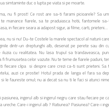
oua simtaminte duc o lupta pe viata si pe moarte.
ma, nu fi prost! Ce rost are sa-ti farami picioarele? Sa umbl
 te manance fiarele, sa te praduiasca hotii, fantomele sa-t
sa, in fiecare seara ai adapost sigur, ai filme, carti, prieteni…
ea, nu si nu! Du-te Costele la marele spectacol al naturii care
inile dintr-un dreptunghi alb, desenat pe perete sau din cu
e iluzia cu realitatea. Nu lasa trupul sa trandaveasca, p
a fi frumusetea celor vazute. Nu te teme de fiarele padurii, te
sti fiecare clipa si despre care crezi ca-ti sunt prieteni. Sa 
telui, auzi ce prostie! Hotul prada de langa el fara sa de
si le faureste omul; nu ai decat sa nu ti le faci si atunci nim
i pasiunea, ingerul alb si ingerul negru care stau fiecare pe 
 la ureche. Care-i ingerul alb ? Ratiunea? Pasiunea? Care-i in