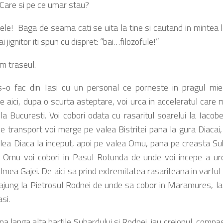
Care si pe ce umar stau?
ele! Baga de seama cati se uita la tine si cautand in mintea l
i jignitor iti spun cu dispret: “bai…filozofule!”
am traseul.
s-o fac din Iasi cu un personal ce porneste in pragul mie
e aici, dupa o scurta asteptare, voi urca in acceleratul care 
la Bucuresti. Voi cobori odata cu rasaritul soarelui la Iacobe
e transport voi merge pe valea Bistritei pana la gura Diacai, i
lea Diaca la inceput, apoi pe valea Omu, pana pe creasta Su
l Omu voi cobori in Pasul Rotunda de unde voi incepe a ur
mea Gajei. De aici sa prind extremitatea rasariteana in varful
 ajung la Pietrosul Rodnei de unde sa cobor in Maramures, la
asi.
a langa alta hartile Suhardului si Rodnei, iau creionul, compas