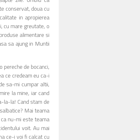
te conservat, doua cu
calitate in apropierea
i, cu mare greutate, o
 produse alimentare si
lasa sa ajung in Muntii
 o pereche de bocanci,
eea ce credeam eu ca-i
de sa-mi cumpar altii,
mire la mine, iar cand
ra-la-la! Cand stam de
e salbatice? Mai teama
u ca nu-mi este teama
dentului voit. Au mai
a ce-i voi fi calcat cu