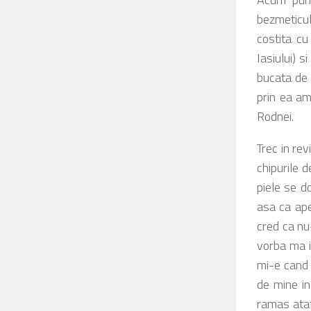
bezmeticul
costita cu
Iasiului) 
bucata de 
prin ea am
Rodnei.
Trec in re
chipurile 
piele se d
asa ca ape
cred ca nu
vorba ma i
mi-e cand 
de mine in
ramas atat