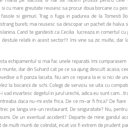
 si cu mare greutate reusesc sa procur doua borcane cu pes
 fasole si gemuri. Trag o fuga in padurea de la Tomesti (lo
si strang bureti; mai reusesc sa descopar un pachet de halva s
slanina. Cand te gandesti ca Cecilia lucreaza in comertul cu
 destule relatii in acest sector!!! Imi vine sa zic multe, dar 
vista echipamentul si mai fac unele reparatii. Imi cumparasem
de munte, dar din Suhard cat pe ce sa ajung descult acasa; c
ovedise a fi panza lacuita. Nu am ce repara la ei si nici de un
lez la bocancii de schi. Colegii de serviciu se uita cu compati
-i vad invartesc degetul in jurul urechii, adica eu sunt cam…t
ntreaba daca nu-mi este frica. De ce mi-ar fi frica? De fiar
trec pe langa vre-un restaurant. De singuratate? Nu, pentr
sumi. De un eventual accident? Departe de mine gandul acci
 de multi munti de colindat, incat voi fi extrem de prudent pan