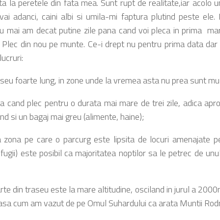
nta la peretele din fata mea. Sunt rupt de realitate,iar acolo 
vai adanci, caini albi si umila-mi faptura plutind peste ele.
u mai am decat putine zile pana cand voi pleca in prima mar
e. Plec din nou pe munte. Ce-i drept nu pentru prima data dar
lucruri:
aseu foarte lung, in zone unde la vremea asta nu prea sunt mul
a cand plec pentru o durata mai mare de trei zile, adica apr
d si un bagaj mai greu (alimente, haine);
 zona pe care o parcurg este lipsita de locuri amenajate p
efugii) este posibil ca majoritatea noptilor sa le petrec de unul
te din traseu este la mare altitudine, osciland in jurul a 2000
 asa cum am vazut de pe Omul Suhardului ca arata Muntii Rodn