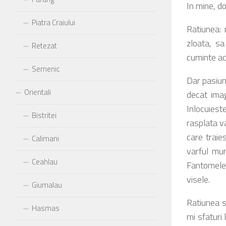
In mine, d
Piatra Craiului
Ratiunea: 
zloata, sa
Retezat
cuminte aca
Semenic
Dar pasiun
Orientali
decat imag
Inlocuiest
Bistritei
rasplata v
care traie
Calimani
varful mun
Ceahlau
Fantomele 
visele.
Giumalau
Ratiunea s
Hasmas
mi sfaturi