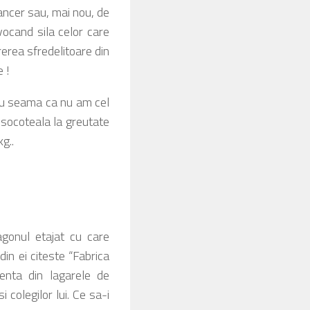
cancer sau, mai nou, de
vocand sila celor care
urerea sfredelitoare din
e !
dau seama ca nu am cel
 socoteala la greutate
g..
agonul etajat cu care
in ei citeste “Fabrica
ienta din lagarele de
 colegilor lui. Ce sa-i