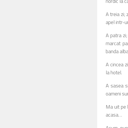
nordic la 
A treia zi;
apel intr-u
A patra zi
marcat pan
banda alba
A cincea z
la hotel.
A sasea si
oameni sunt
Ma uit pe 
acasa…
Acum pune