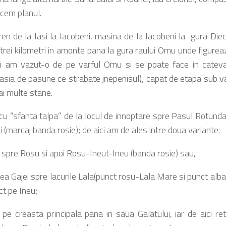
acem planul.
ren de la Iasi la Iacobeni, masina de la Iacobeni la gura Dieci
 trei kilometri in amonte pana la gura raului Omu unde figurea
ei am vazut-o de pe varful Omu si se poate face in cate
asia de pasune ce strabate jnepenisul), capat de etapa sub va
ai multe stane.
 cu “sfanta talpa” de la locul de innoptare spre Pasul Rotunda
 (marcaj banda rosie); de aici am de ales intre doua variante:
t spre Rosu si apoi Rosu-Ineut-Ineu (banda rosie) sau,
ea Gajei spre lacurile Lala(punct rosu-Lala Mare si punct albas
ect pe Ineu;
 pe creasta principala pana in saua Galatului, iar de aici r