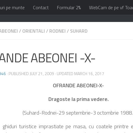
uri pe munte
Contact
Formular 2%
WebCam de pe vf Toa
ABEONEI
/
ORIENTALI
/
RODNEI
/
SUHARD
ANDE ABEONEI -X-
946
· PUBLISHED
JULY 21, 2009
· UPDATED
MARCH 16, 2017
OFRANDE ABEONEI-X-
Dragoste la prima vedere.
(Suhard-Rodnei-29 septembrie-3 octombrie 1988.
i ghiduri turistice imprastiate pe masa, cu coatele printre 