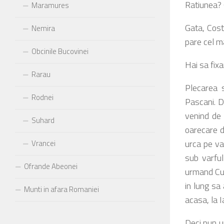
Ratiunea? 
Maramures
Gata, Cost
Nemira
pare cel ma
Obcinile Bucovinei
Hai sa fix
Rarau
Plecarea 
Rodnei
Pascani. D
venind de 
Suhard
oarecare d
urca pe va
Vrancei
sub varfu
Ofrande Abeonei
urmand Cul
in lung sa
Munti in afara Romaniei
acasa, la I
Deci pun un