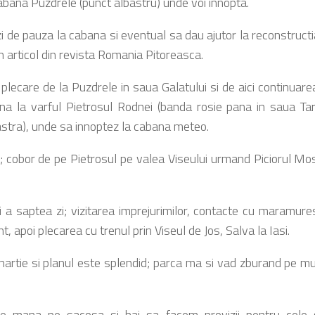
cabana Puzdrele (punct albastru) unde voi innopta.
 zi de pauza la cabana si eventual sa dau ajutor la reconstruct
n articol din revista Romania Pitoreasca.
; plecare de la Puzdrele in saua Galatului si de aici continuar
a la varful Pietrosul Rodnei (banda rosie pana in saua Tar
stra), unde sa innoptez la cabana meteo.
i; cobor de pe Pietrosul pe valea Viseului urmand Piciorul Mos
 a saptea zi; vizitarea imprejurimilor, contacte cu maramure
, apoi plecarea cu trenul prin Viseul de Jos, Salva la Iasi.
hartie si planul este splendid; parca ma si vad zburand pe 
 mana pe sacosa si hai sa facem provizii pentru cele s