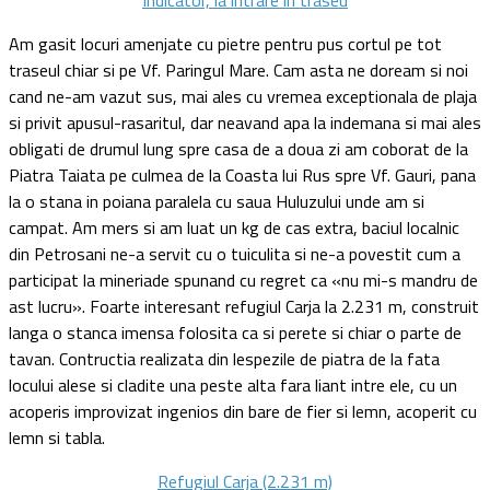
Am gasit locuri amenjate cu pietre pentru pus cortul pe tot
traseul chiar si pe Vf. Paringul Mare. Cam asta ne doream si noi
cand ne-am vazut sus, mai ales cu vremea exceptionala de plaja
si privit apusul-rasaritul, dar neavand apa la indemana si mai ales
obligati de drumul lung spre casa de a doua zi am coborat de la
Piatra Taiata pe culmea de la Coasta lui Rus spre Vf. Gauri, pana
la o stana in poiana paralela cu saua Huluzului unde am si
campat. Am mers si am luat un kg de cas extra, baciul localnic
din Petrosani ne-a servit cu o tuiculita si ne-a povestit cum a
participat la mineriade spunand cu regret ca «nu mi-s mandru de
ast lucru». Foarte interesant refugiul Carja la 2.231 m, construit
langa o stanca imensa folosita ca si perete si chiar o parte de
tavan. Contructia realizata din lespezile de piatra de la fata
locului alese si cladite una peste alta fara liant intre ele, cu un
acoperis improvizat ingenios din bare de fier si lemn, acoperit cu
lemn si tabla.
Refugiul Carja (2.231 m)