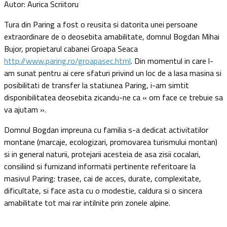
Autor: Aurica Scriitoru
Tura din Paring a fost o reusita si datorita unei persoane
extraordinare de o deosebita amabilitate, domnul Bogdan Mihai
Bujor, propietarul cabanei Groapa Seaca
http://www.paring.ro/groapasec.html
. Din momentul in care l-
am sunat pentru ai cere sfaturi privind un loc de a lasa masina si
posibilitati de transfer la statiunea Paring, i-am simtit
disponibilitatea deosebita zicandu-ne ca « om face ce trebuie sa
va ajutam ».
Domnul Bogdan impreuna cu familia s-a dedicat activitatilor
montane (marcaje, ecologizari, promovarea turismului montan)
si in general naturii, protejarii acesteia de asa zisii cocalari,
consiliind si furnizand informatii pertinente referitoare la
masivul Paring: trasee, cai de acces, durate, complexitate,
dificultate, si face asta cu o modestie, caldura si o sincera
amabilitate tot mai rar intilnite prin zonele alpine.