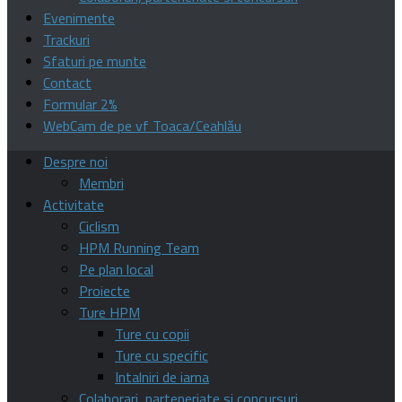
Evenimente
Trackuri
Sfaturi pe munte
Contact
Formular 2%
WebCam de pe vf Toaca/Ceahlău
Despre noi
Membri
Activitate
Ciclism
HPM Running Team
Pe plan local
Proiecte
Ture HPM
Ture cu copii
Ture cu specific
Intalniri de iarna
Colaborari, parteneriate si concursuri