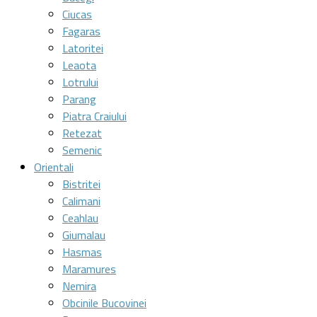
Ciucas
Fagaras
Latoritei
Leaota
Lotrului
Parang
Piatra Craiului
Retezat
Semenic
Orientali
Bistritei
Calimani
Ceahlau
Giumalau
Hasmas
Maramures
Nemira
Obcinile Bucovinei