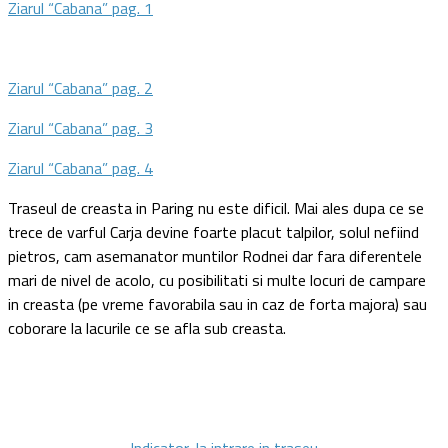
Ziarul “Cabana” pag. 1
Ziarul “Cabana” pag. 2
Ziarul “Cabana” pag. 3
Ziarul “Cabana” pag. 4
Traseul de creasta in Paring nu este dificil. Mai ales dupa ce se
trece de varful Carja devine foarte placut talpilor, solul nefiind
pietros, cam asemanator muntilor Rodnei dar fara diferentele
mari de nivel de acolo, cu posibilitati si multe locuri de campare
in creasta (pe vreme favorabila sau in caz de forta majora) sau
coborare la lacurile ce se afla sub creasta.
Indicator, la intrare in traseu