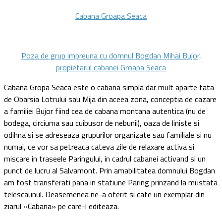
Cabana Groapa Seaca
Poza de grup impreuna cu domnul Bogdan Mihai Bujor,
propietarul cabanei Groapa Seaca
Cabana Gropa Seaca este o cabana simpla dar mult aparte fata
de Obarsia Lotrului sau Mija din aceea zona, conceptia de cazare
a familiei Bujor fiind cea de cabana montana autentica (nu de
bodega, circiuma sau cuibusor de nebunii), oaza de liniste si
odihna si se adreseaza grupurilor organizate sau familiale si nu
numai, ce vor sa petreaca cateva zile de relaxare activa si
miscare in traseele Paringului, in cadrul cabanei activand si un
punct de lucru al Salvamont. Prin amabilitatea domnului Bogdan
am fost transferati pana in statiune Paring prinzand la mustata
telescaunul. Deasemenea ne-a oferit si cate un exemplar din
ziarul «Cabana» pe care-l editeaza.