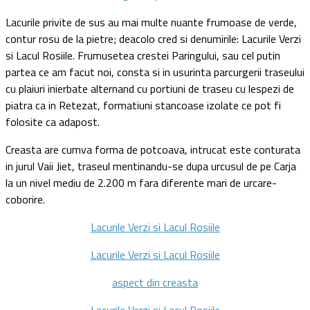
Lacurile privite de sus au mai multe nuante frumoase de verde,
contur rosu de la pietre; deacolo cred si denumirile: Lacurile Verzi
si Lacul Rosiile. Frumusetea crestei Paringului, sau cel putin
partea ce am facut noi, consta si in usurinta parcurgerii traseului
cu plaiuri inierbate alternand cu portiuni de traseu cu lespezi de
piatra ca in Retezat, formatiuni stancoase izolate ce pot fi
folosite ca adapost.
Creasta are cumva forma de potcoava, intrucat este conturata
in jurul Vaii Jiet, traseul mentinandu-se dupa urcusul de pe Carja
la un nivel mediu de 2.200 m fara diferente mari de urcare-
coborire.
Lacurile Verzi si Lacul Rosiile
Lacurile Verzi si Lacul Rosiile
aspect din creasta
Lacurile Verzi si Lacul Rosiile