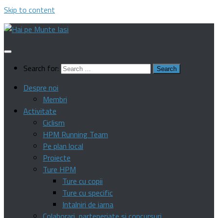
Skip to content
Search for:
Despre noi
Membri
Activitate
Ciclism
HPM Running Team
Pe plan local
Proiecte
Ture HPM
Ture cu copii
Ture cu specific
Intalniri de iarna
Colaborari, parteneriate si concursuri