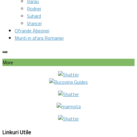
Rarau
Rodnei
Suhard
Vrancei
Ofrande Abeonei
Munti in afara Romaniei
More
Linkuri Utile