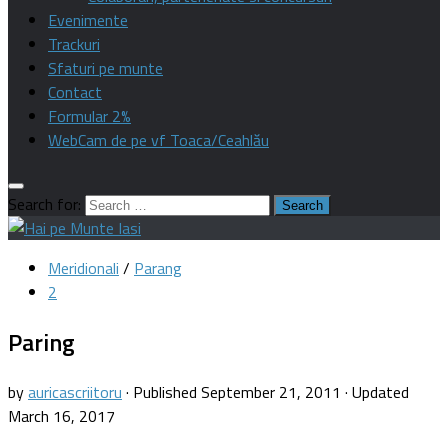
Evenimente
Trackuri
Sfaturi pe munte
Contact
Formular 2%
WebCam de pe vf Toaca/Ceahlău
Search for:
Meridionali
/
Parang
2
Paring
by
auricascriitoru
· Published
September 21, 2011
· Updated
March 16, 2017