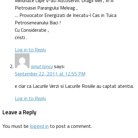
Minunate Clipe V-ati Autoservit Dragii Mei , In A
Pietroasei Parangului Meleag ,
… Provocator Energizati de Inecatu-l Cas in Tuica
Petroseneanului Baci !
Cu Consideratie ,
cristi .
Log in to Reply
ionut toncu
says:
September 22, 2011 at 12:55 PM
e clar ca Lacurile Verzi si Lacurile Rosiile au captat atentia.
Log in to Reply
Leave a Reply
You must be
logged in
to post a comment.