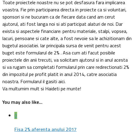
Toate proiectele noastre nu se pot desfasura fara implicarea
voastra. Fie prin participarea directa in proiecte ca si voluntari,
sponsori si ne bucuram ca de fiecare data cand am cerut
ajutorul, ati fost langa noi si ati participat alaturi de noi. Dar
exista si aspectele financiare: pentru materiale, stalpi, vopsea,
lacuri, pensoane si cate alte, a fost nevoie sa le achizitionam din
bugetul asociatiei. Iar principala sursa de venit pentru acest
buget este formularul de 2% . Asa cum ati facut posibile
proiectele din anii trecuti, va solicitam ajutorul si in anul acesta
si va rugam sa completati formularul prin care redirectionati 2%
din impozitul pe profit platit in anul 2014, catre asociatia
noastra. Formularul il gasiti aici.
Va multumim mult si Haideti pe munte!
You may also like...
0
Fisa 2% aferenta anului 2017