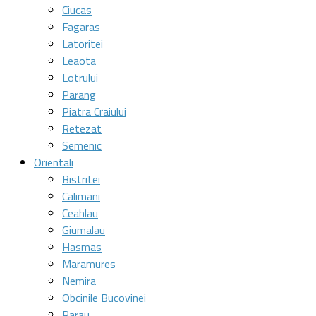
Ciucas
Fagaras
Latoritei
Leaota
Lotrului
Parang
Piatra Craiului
Retezat
Semenic
Orientali
Bistritei
Calimani
Ceahlau
Giumalau
Hasmas
Maramures
Nemira
Obcinile Bucovinei
Rarau