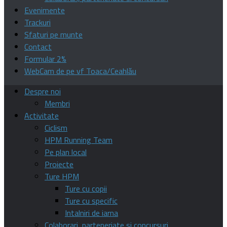
Evenimente
Trackuri
Sfaturi pe munte
Contact
Formular 2%
WebCam de pe vf Toaca/Ceahlău
Despre noi
Membri
Activitate
Ciclism
HPM Running Team
Pe plan local
Proiecte
Ture HPM
Ture cu copii
Ture cu specific
Intalniri de iarna
Colaborari, parteneriate si concursuri