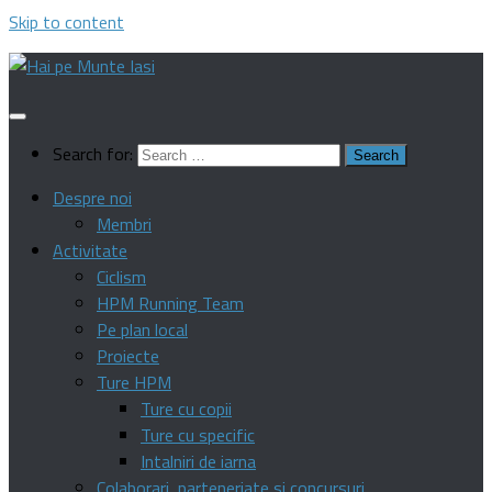
Skip to content
Search for:
Despre noi
Membri
Activitate
Ciclism
HPM Running Team
Pe plan local
Proiecte
Ture HPM
Ture cu copii
Ture cu specific
Intalniri de iarna
Colaborari, parteneriate si concursuri