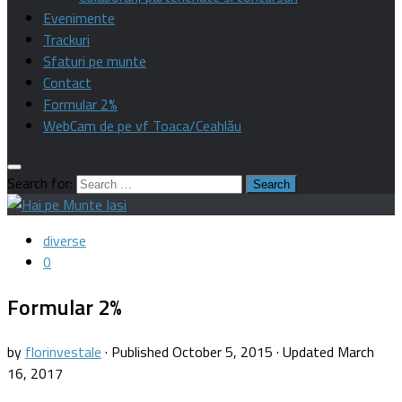
Evenimente
Trackuri
Sfaturi pe munte
Contact
Formular 2%
WebCam de pe vf Toaca/Ceahlău
Search for:
diverse
0
Formular 2%
by
florinvestale
· Published
October 5, 2015
· Updated
March
16, 2017