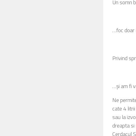
Un somn bu
…foc doar 
Privind sp
…şi am fi 
Ne permite
cate 4 litr
sau la izv
dreapta si
Cerdacul St