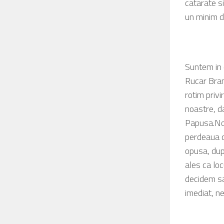
catarate s
un minim d
Suntem in 
Rucar Bran
rotim privi
noastre, d
Papusa.Nori
perdeaua d
opusa, dupa
ales ca loc
decidem sa
imediat, ne