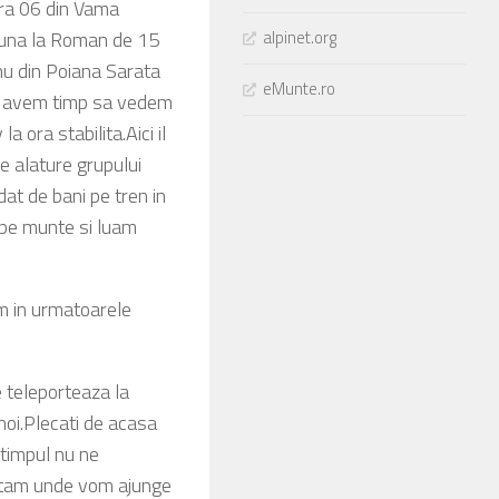
ora 06 din Vama
, una la Roman de 15
alpinet.org
nu din Poiana Sarata
eMunte.ro
 sa avem timp sa vedem
a ora stabilita.Aici il
e alature grupului
dat de bani pe tren in
 pe munte si luam
em in urmatoarele
e teleporteaza la
noi.Plecati de acasa
 timpul nu ne
uitam unde vom ajunge