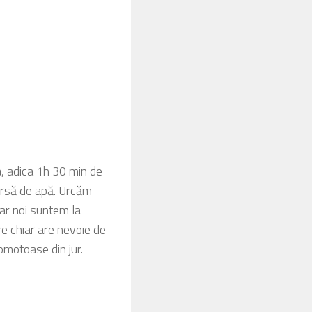
a, adica 1h 30 min de
sursă de apă. Urcăm
iar noi suntem la
re chiar are nevoie de
gomotoase din jur.