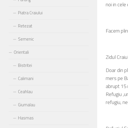
noi in cele
Piatra Craiului
Retezat
Facem plin
Semenic
Orientali
Zidul Crai
Bistritei
Doar din pl
mers pe Ba
Calimani
abrupt 15 m
Ceahlau
Refugiu ,u
refugiu, ne
Giumalau
Hasmas