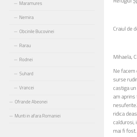
Refugiul Ş
Maramures
Nemira
Craiul de 
Obcinile Bucovinei
Rarau
Mihaela, C
Rodnei
Ne facem co
Suhard
surse rudi
castiga un
Vrancei
am aprins 
Ofrande Abeonei
nesuferite
ridica dea
Munti in afara Romaniei
caldurosi, i
mai fi fost.