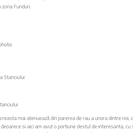
n zona Funduri.
ohotis
a Stanciului
tanciului
creasta mai atenuează din parerea de rau a unora dintre noi, do
 deoarece si aici am avut o portiune destul de interesanta, cu s