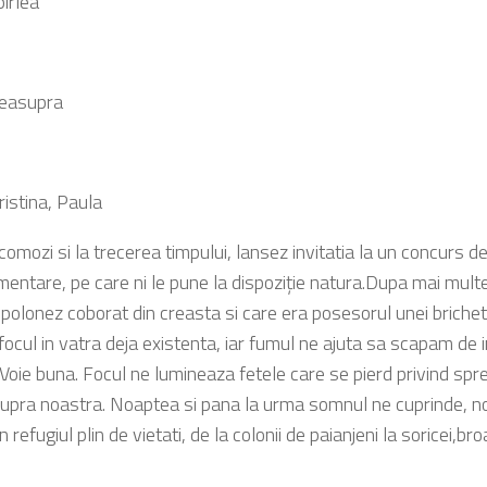
pirlea
deasupra
ristina, Paula
mozi si la trecerea timpului, lansez invitatia la un concurs de
mentare, pe care ni le pune la dispoziţie natura.Dupa mai multe
 polonez coborat din creasta si care era posesorul unei brichet
focul in vatra deja existenta, iar fumul ne ajuta sa scapam de 
.Voie buna. Focul ne lumineaza fetele care se pierd privind spr
supra noastra. Noaptea si pana la urma somnul ne cuprinde, noi 
n refugiul plin de vietati, de la colonii de paianjeni la soricei,br