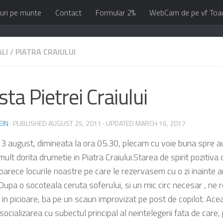
uri pe munte
Contact
Formular 2%
WebCam de pe vf Toa
LI
/
PIATRA CRAIULUI
ta Pietrei Craiului
EIN
· PUBLISHED
AUGUST 25, 2011
· UPDATED
MARCH 16, 2017
 august, dimineata la ora 05.30, plecam cu voie buna spre 
ult dorita drumetie in Piatra Craiului.Starea de spirit pozitiva
oarece locurile noastre pe care le rezervasem cu o zi inainte a
 Dupa o socoteala ceruta soferului, si un mic circ necesar , ne 
a in picioare, ba pe un scaun improvizat pe post de copilot. Ac
 socializarea cu subectul principal al neintelegerii fata de care