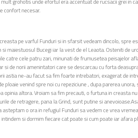
i mult grohotis unde efortul era accentuat de rucsacii grei in c
e confort necesar.
creasta pe varful Funduri si in sfarsit vedeam dincolo, spre es
 si maiestuosul Bucegi iar la vest de el Leaota. Osteniti de u
rile catre cele patru zari, minunati de frumusetea peisajelor afl
ar si de norii amenintatori care se descarcau cu forta deasupra
i astia ne-au facut sa fim foarte intrebatori, exagerat de intre
e ploaie venind spre noi cu repeziciune , dupa parerea unora,
 opinia altora. Vroiam sa fim precauti, o furtuna in creasta nu 
urile de retragere, pana la Grind, sunt putine si anevoioase.As
 asteptam o ora in refugiul Funduri sa vedem ce vrea vremea
 intindem si dormim fiecare cat poate si cum poate iar afara plou