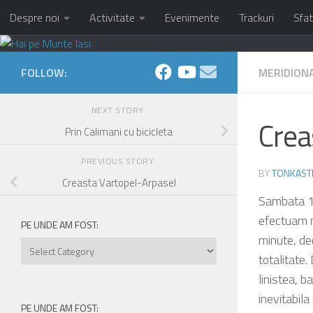
Despre noi
Activitate
Evenimente
Trackuri
Sfat
Skip to content
FOLLOW:
MERIDIONA
NEXT STORY
Creas
Prin Calimani cu bicicleta
PREVIOUS STORY
BY
TONKAST
Creasta Vartopel-Arpasel
Sambata 13
efectuam m
PE UNDE AM FOST:
minute, de
Pe
totalitate.
unde
linistea, b
am
fost:
inevitabila
PE UNDE AM FOST: