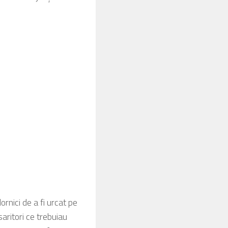
rnici de a fi urcat pe
aritori ce trebuiau