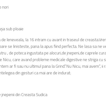
b nori
şa sub ploaie
 de leneveala, la 16 intram cu avant in traseul de creasta.Vre
are se linisteste, pana la apus fiind perfecta. Ne lasa sa ne 
stru , de poteca ingustata pe alocuri,de jnepeni,de caprele cu
de Nicu, care avand probleme medicale digestive ne striga cu 
ntem ar fi sau nu ultimul pana la Grind.”Nu Nicu, mai avem”, i
ntelegea din gesturi ca mai are de indurat.
jnepenii din Creasta Sudica