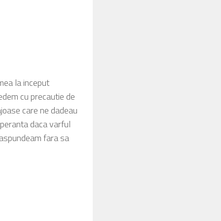
mea la inceput
vedem cu precautie de
rajoase care ne dadeau
speranta daca varful
i raspundeam fara sa