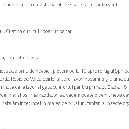
 din urma, sus in creasta batuti de soare si mai putin vant.
ul, Cristina cu vinul…doar un pahar
ului, zona Nord-Vest
ictiseala si nu de nevoie , plecam pe la 16 spre refugiul Şpirle
ndă Rosie pe Valea Şpirlei al carui izvor inseamnă şi ultima 
inute de la izvor si gata cu efortul pentru prima zi. E abia 18 
nde, mai sfiosi, mai rabdatori sa vedem poate o veni cineva ca
 instalăm incet incet in marea de brusturi, tantari si insecte z