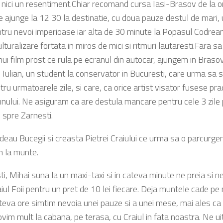
nici un resentiment.Chiar recomand cursa Iasi-Brasov de la 
e ajunge la 12 30 la destinatie, cu doua pauze destul de mari
tru nevoi imperioase iar alta de 30 minute la Popasul Codrea
ulturalizare fortata in miros de mici si ritmuri lautaresti.Fara
nui film prost ce rula pe ecranul din autocar, ajungem in Brasov l
e Iulian, un student la conservator in Bucuresti, care urma sa s
ru urmatoarele zile, si care, ca orice artist visator fusese pra
nului. Ne asiguram ca are destula mancare pentru cele 3 zile
 spre Zarnesti.
deau Bucegii si creasta Pietrei Craiului ce urma sa o parcurg
m la munte.
i, Mihai suna la un maxi-taxi si in cateva minute ne preia si n
iul Foii pentru un pret de 10 lei fiecare. Deja muntele cade pe 
teva ore simtim nevoia unei pauze si a unei mese, mai ales ca
vim mult la cabana, pe terasa, cu Craiul in fata noastra. Ne 