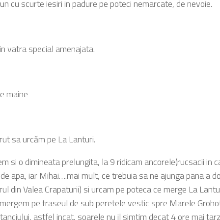
n cu scurte iesiri in padure pe poteci nemarcate, de nevoie.
in vatra special amenajata.
re maine
vrut sa urcăm pe La Lanturi.
m si o dimineata prelungita, la 9 ridicam ancorele(rucsacii in 
ii de apa, iar Mihai….mai mult, ce trebuia sa ne ajunga pana a 
orul din Valea Crapaturii) si urcam pe poteca ce merge La Lantu
 mergem pe traseul de sub peretele vestic spre Marele Grohot
anciului, astfel incat, soarele nu il simtim decat 4 ore mai tarz