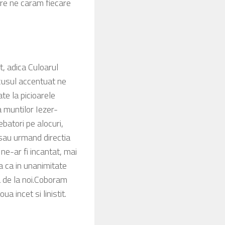
are ne caram fiecare
t, adica Culoarul
rcusul accentuat ne
ate la picioarele
 muntilor Iezer-
batori pe alocuri,
 sau urmand directia
ne-ar fi incantat, mai
a ca in unanimitate
 de la noi.Coboram
a incet si linistit.