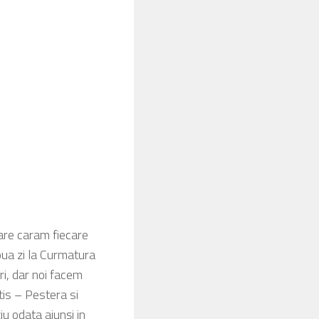
care caram fiecare
doua zi la Curmatura
ri, dar noi facem
is – Pestera si
iu odata ajunşi in