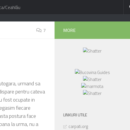
ca/Ceahlău
7
MORE
autogara, urmand sa
 dispare pentru cateva
u fost ocupate in
regasim fiecare
LINKURI UTILE
easta postura face
, pana la urma, nu a
carpati.org