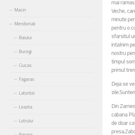
mai ramas 
Macin
Veche, car
minute pen
Meridionali
pentru o c
sfarsitul u
Baiului
intalnim p
Bucegi
nostru pent
timpul som
Ciucas
primul tren
Fagaras
Deja se ve
zile.Sunte
Latoritei
Din Zarnest
Leaota
cabana Pla
Lotrului
de doar ca
presa.Zabo
Parang