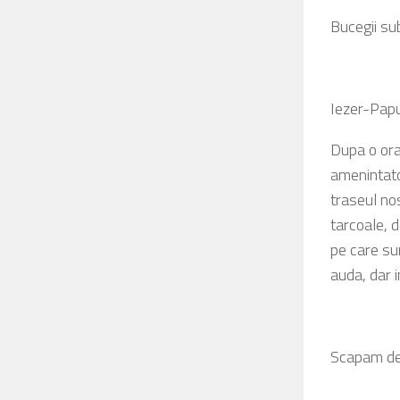
Bucegii su
Iezer-Papu
Dupa o ora
amenintato
traseul no
tarcoale, 
pe care su
auda, dar i
Scapam de 