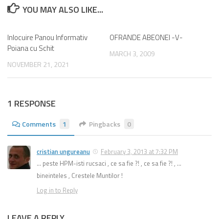
YOU MAY ALSO LIKE...
Inlocuire Panou Informativ
0
OFRANDE ABEONEI -V-
Poiana cu Schit
MARCH 3, 2009
NOVEMBER 21, 2021
1 RESPONSE
Comments
1
Pingbacks
0
cristian ungureanu
February 3, 2013 at 7:32 PM
… peste HPM-isti rucsaci , ce sa fie ?! , ce sa fie ?! , …
bineinteles , Crestele Muntilor !
Log in to Reply
LEAVE A REPLY