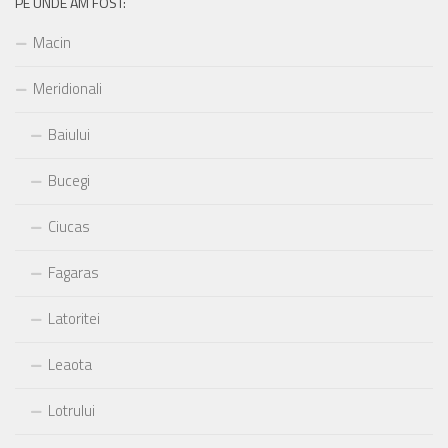
PE UNDE AM FOST:
Macin
Meridionali
Baiului
Bucegi
Ciucas
Fagaras
Latoritei
Leaota
Lotrului