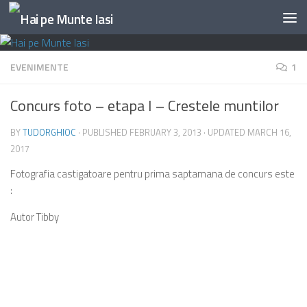
Skip to content
EVENIMENTE
1
Concurs foto – etapa I – Crestele muntilor
BY
TUDORGHIOC
· PUBLISHED
FEBRUARY 3, 2013
· UPDATED
MARCH 16,
2017
Fotografia castigatoare pentru prima saptamana de concurs este
:
Autor Tibby