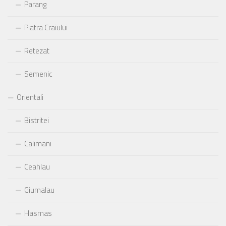
Parang
Piatra Craiului
Retezat
Semenic
Orientali
Bistritei
Calimani
Ceahlau
Giumalau
Hasmas