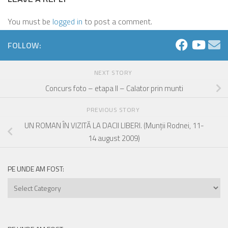
You must be
logged in
to post a comment.
FOLLOW:
NEXT STORY
Concurs foto – etapa II – Calator prin munti
PREVIOUS STORY
UN ROMAN ÎN VIZITĂ LA DACII LIBERI. (Munţii Rodnei, 11-
14 august 2009)
PE UNDE AM FOST:
Pe
unde
am
fost: